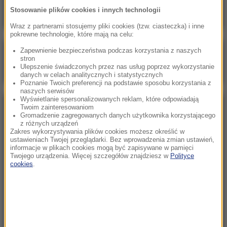
Stosowanie plików cookies i innych technologii
Wraz z partnerami stosujemy pliki cookies (tzw. ciasteczka) i inne
pokrewne technologie, które mają na celu:
Zapewnienie bezpieczeństwa podczas korzystania z naszych
Poranna rozmowa w RMF FM
stron
Ulepszenie świadczonych przez nas usług poprzez wykorzystanie
Gościem Marcin Mastalerek
danych w celach analitycznych i statystycznych
Poznanie Twoich preferencji na podstawie sposobu korzystania z
naszych serwisów
Wyświetlanie spersonalizowanych reklam, które odpowiadają
Twoim zainteresowaniom
NAJPOPULARNIEJSZE
Gromadzenie zagregowanych danych użytkownika korzystającego
z różnych urządzeń
Zakres wykorzystywania plików cookies możesz określić w
Niedziela, 2 sierpnia 2026 (16:32)
ustawieniach Twojej przeglądarki. Bez wprowadzenia zmian ustawień,
informacje w plikach cookies mogą być zapisywane w pamięci
Gdzie żyje się najlepiej? Oto raj dla emigrantów
Twojego urządzenia. Więcej szczegółów znajdziesz w
Polityce
cookies
.
Sobota, 1 sierpnia 2026 (15:39)
Sumy opanowały jezioro Garda. Włosi przygotowali
100 tys. euro dla tych, którzy je złowią