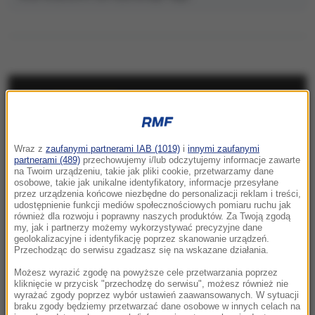
NAJNOWSZE
08:31
Wraz z
zaufanymi partnerami IAB (1019)
i
innymi zaufanymi
„Rosyjski Amazon” w ogniu. Uderzenie
partnerami (489)
przechowujemy i/lub odczytujemy informacje zawarte
sięgnęło za Ural
na Twoim urządzeniu, takie jak pliki cookie, przetwarzamy dane
osobowe, takie jak unikalne identyfikatory, informacje przesyłane
przez urządzenia końcowe niezbędne do personalizacji reklam i treści,
08:08
udostępnienie funkcji mediów społecznościowych pomiaru ruchu jak
Utrudnienia dla turystów pod Tatrami. Kolarze
również dla rozwoju i poprawny naszych produktów. Za Twoją zgodą
my, jak i partnerzy możemy wykorzystywać precyzyjne dane
opanują Podhale
geolokalizacyjne i identyfikację poprzez skanowanie urządzeń.
Przechodząc do serwisu zgadzasz się na wskazane działania.
08:05
Możesz wyrazić zgodę na powyższe cele przetwarzania poprzez
Potencjalnie niebezpieczna. Asteroida
kliknięcie w przycisk "przechodzę do serwisu", możesz również nie
przeleci w pobliżu Ziemi
wyrażać zgody poprzez wybór ustawień zaawansowanych. W sytuacji
braku zgody będziemy przetwarzać dane osobowe w innych celach na