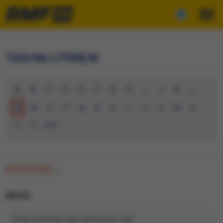
TAGI NA LITERĘ M
A
B
C
D
E
F
G
H
I
J
K
L
M
N
O
P
Q
R
S
T
U
V
W
X
Y
Z
0-9
WSZYSTKIE
(0)
MASA
Brak artykułów dla wybranego tagu.