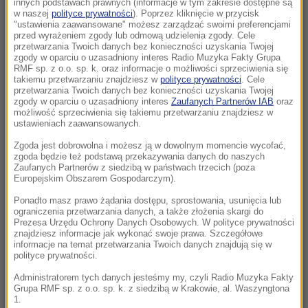
innych podstawach prawnych (informacje w tym zakresie dostępne są
08:02
w naszej
polityce prywatności
). Poprzez kliknięcie w przycisk
"ustawienia zaawansowane" możesz zarządzać swoimi preferencjami
„Nie wiem, czy PiS nie schowa się pod wodę”.
przed wyrażeniem zgody lub odmową udzielenia zgody. Cele
Mastalerek o wypchnięciu Morawieckiego
przetwarzania Twoich danych bez konieczności uzyskania Twojej
zgody w oparciu o uzasadniony interes Radio Muzyka Fakty Grupa
RMF sp. z o.o. sp. k. oraz informacje o możliwości sprzeciwienia się
08:00
takiemu przetwarzaniu znajdziesz w
polityce prywatności
. Cele
Uderzenie w zorganizowaną grupę
przetwarzania Twoich danych bez konieczności uzyskania Twojej
zgody w oparciu o uzasadniony interes
Zaufanych Partnerów IAB
oraz
przestępczą. Akcja służb w pięciu
możliwość sprzeciwienia się takiemu przetwarzaniu znajdziesz w
województwach
ustawieniach zaawansowanych.
Zgoda jest dobrowolna i możesz ją w dowolnym momencie wycofać,
07:37
zgoda będzie też podstawą przekazywania danych do naszych
Nagłe załamanie pogody i cztery łodzie
Zaufanych Partnerów z siedzibą w państwach trzecich (poza
Europejskim Obszarem Gospodarczym).
wywrócone. Ponad 30 osób w wodzie
Ponadto masz prawo żądania dostępu, sprostowania, usunięcia lub
ograniczenia przetwarzania danych, a także złożenia skargi do
07:30
Prezesa Urzędu Ochrony Danych Osobowych. W polityce prywatności
Trump stawia na lojalność. „Darczyńców na
znajdziesz informacje jak wykonać swoje prawa. Szczegółowe
sali operacyjnej jest więcej niż chirurgów”
informacje na temat przetwarzania Twoich danych znajdują się w
polityce prywatności.
07:30
Administratorem tych danych jesteśmy my, czyli Radio Muzyka Fakty
Grupa RMF sp. z o.o. sp. k. z siedzibą w Krakowie, al. Waszyngtona
„Odzyskanie fragmentu historii”. Wyjątkowy
1.
znicz znów zapłonął we Wrocławiu