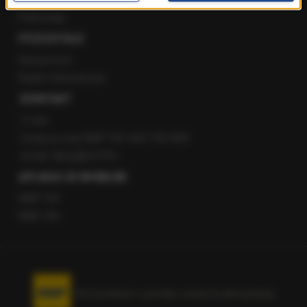
Patronaty
POZOSTAŁE
Newsroom
Radio internetowe
KONTAKT
O nas
Gorąca Linia RMF FM: 600 700 800
email: fakty@rmf.fm
APLIKACJE MOBILNE
RMF FM
RMF ON
Korzystanie z portalu oznacza akceptację