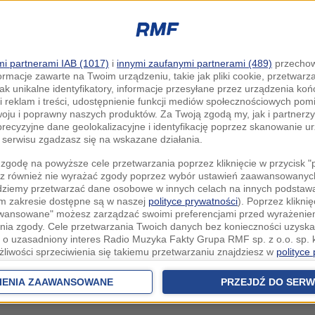
i partnerami IAB (1017)
i
innymi zaufanymi partnerami (489)
przechow
ormacje zawarte na Twoim urządzeniu, takie jak pliki cookie, przetwar
jak unikalne identyfikatory, informacje przesyłane przez urządzenia k
i reklam i treści, udostępnienie funkcji mediów społecznościowych pom
woju i poprawny naszych produktów. Za Twoją zgodą my, jak i partner
recyzyjne dane geolokalizacyjne i identyfikację poprzez skanowanie u
serwisu zgadzasz się na wskazane działania.
zgodę na powyższe cele przetwarzania poprzez kliknięcie w przycisk 
z również nie wyrażać zgody poprzez wybór ustawień zaawansowanych
dziemy przetwarzać dane osobowe w innych celach na innych podsta
ym zakresie dostępne są w naszej
polityce prywatności
). Poprzez kliknię
awansowane" możesz zarządzać swoimi preferencjami przed wyrażenie
ia zgody. Cele przetwarzania Twoich danych bez konieczności uzyska
 o uzasadniony interes Radio Muzyka Fakty Grupa RMF sp. z o.o. sp. k
żliwości sprzeciwienia się takiemu przetwarzaniu znajdziesz w
polityce
nia Twoich danych bez konieczności uzyskania Twojej zgody w oparci
ch Partnerów IAB
oraz możliwość sprzeciwienia się takiemu przetwarza
IENIA ZAAWANSOWANE
PRZEJDŹ DO SERW
aawansowanych.
rowolna i możesz ją w dowolnym momencie wycofać, zgoda będzie też