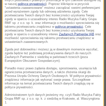
innych podstawach prawnych (informacje w tym zakresie dostępne są
10:14
w naszej
polityce prywatności
). Poprzez kliknięcie w przycisk
"ustawienia zaawansowane" możesz zarządzać swoimi preferencjami
Niebezpieczne zachowanie kierowcy
przed wyrażeniem zgody lub odmową udzielenia zgody. Cele
miejskiego autobusu. „Zignorował przepisy”
przetwarzania Twoich danych bez konieczności uzyskania Twojej
zgody w oparciu o uzasadniony interes Radio Muzyka Fakty Grupa
RMF sp. z o.o. sp. k. oraz informacje o możliwości sprzeciwienia się
10:10
takiemu przetwarzaniu znajdziesz w
polityce prywatności
. Cele
Z jeziora wyłowiono ciało. To mąż włoskiej
przetwarzania Twoich danych bez konieczności uzyskania Twojej
zgody w oparciu o uzasadniony interes
Zaufanych Partnerów IAB
oraz
minister
możliwość sprzeciwienia się takiemu przetwarzaniu znajdziesz w
ustawieniach zaawansowanych.
10:05
Zgoda jest dobrowolna i możesz ją w dowolnym momencie wycofać,
To najmłodszy profesor w historii. Wykłada
zgoda będzie też podstawą przekazywania danych do naszych
inżynierię i studiuje prawo
Zaufanych Partnerów z siedzibą w państwach trzecich (poza
Europejskim Obszarem Gospodarczym).
09:45
Ponadto masz prawo żądania dostępu, sprostowania, usunięcia lub
ograniczenia przetwarzania danych, a także złożenia skargi do
7 miliardów mniej w budżecie. Weta
Prezesa Urzędu Ochrony Danych Osobowych. W polityce prywatności
Nawrockiego kosztowały Polskę fortunę
znajdziesz informacje jak wykonać swoje prawa. Szczegółowe
informacje na temat przetwarzania Twoich danych znajdują się w
polityce prywatności.
09:41
Pożar centrum handlowego. Nocna akcja
Administratorem tych danych jesteśmy my, czyli Radio Muzyka Fakty
Grupa RMF sp. z o.o. sp. k. z siedzibą w Krakowie, al. Waszyngtona
strażaków w Bydgoszczy
1.