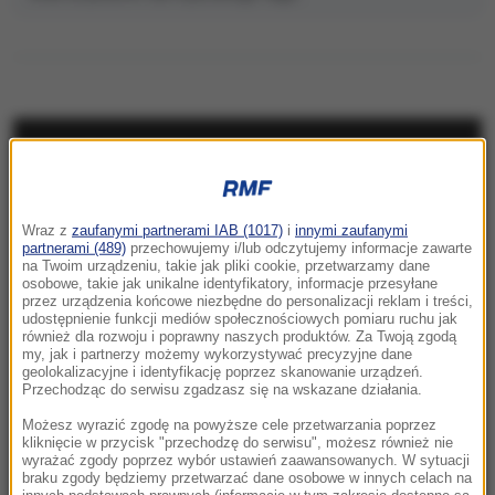
NAJNOWSZE
10:31
Wraz z
zaufanymi partnerami IAB (1017)
i
innymi zaufanymi
Imponująca trasa rowerowa połączy 19
partnerami (489)
przechowujemy i/lub odczytujemy informacje zawarte
gmin. W Łódzkiem powstanie „Velo Warta”
na Twoim urządzeniu, takie jak pliki cookie, przetwarzamy dane
osobowe, takie jak unikalne identyfikatory, informacje przesyłane
przez urządzenia końcowe niezbędne do personalizacji reklam i treści,
10:24
udostępnienie funkcji mediów społecznościowych pomiaru ruchu jak
Kościół obchodzi dziś ważne święto. Czy
również dla rozwoju i poprawny naszych produktów. Za Twoją zgodą
my, jak i partnerzy możemy wykorzystywać precyzyjne dane
trzeba iść na mszę?
geolokalizacyjne i identyfikację poprzez skanowanie urządzeń.
Przechodząc do serwisu zgadzasz się na wskazane działania.
10:15
Możesz wyrazić zgodę na powyższe cele przetwarzania poprzez
Kolorowy ptak w szarej klatce PRL-u. Legenda
kliknięcie w przycisk "przechodzę do serwisu", możesz również nie
wyrażać zgody poprzez wybór ustawień zaawansowanych. W sytuacji
i prawda o Kalinie Jędrusik
braku zgody będziemy przetwarzać dane osobowe w innych celach na