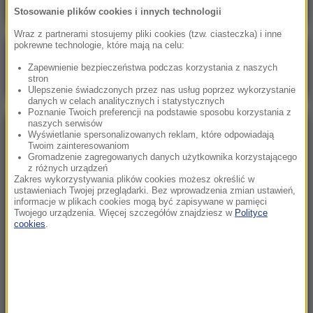
Stosowanie plików cookies i innych technologii
Wraz z partnerami stosujemy pliki cookies (tzw. ciasteczka) i inne
pokrewne technologie, które mają na celu:
Poranna rozmowa w RMF FM
Zapewnienie bezpieczeństwa podczas korzystania z naszych
Gościem Zbigniew Bogucki
stron
Ulepszenie świadczonych przez nas usług poprzez wykorzystanie
danych w celach analitycznych i statystycznych
Poznanie Twoich preferencji na podstawie sposobu korzystania z
naszych serwisów
NAJPOPULARNIEJSZE
Wyświetlanie spersonalizowanych reklam, które odpowiadają
Twoim zainteresowaniom
Gromadzenie zagregowanych danych użytkownika korzystającego
z różnych urządzeń
Sobota, 1 sierpnia 2026 (15:39)
Zakres wykorzystywania plików cookies możesz określić w
Sumy opanowały jezioro Garda. Włosi przygotowali
ustawieniach Twojej przeglądarki. Bez wprowadzenia zmian ustawień,
informacje w plikach cookies mogą być zapisywane w pamięci
100 tys. euro dla tych, którzy je złowią
Twojego urządzenia. Więcej szczegółów znajdziesz w
Polityce
cookies
.
Niedziela, 2 sierpnia 2026 (16:32)
Gdzie żyje się najlepiej? Oto raj dla emigrantów
Niedziela, 2 sierpnia 2026 (05:13)