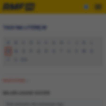
TAGI NA LITERĘ M
A
B
C
D
E
F
G
H
I
J
K
L
M
N
O
P
Q
R
S
T
U
V
W
X
Y
Z
0-9
WSZYSTKIE
(0)
MAJOR LEAGUE SOCCER
Brak artykułów dla wybranego tagu.