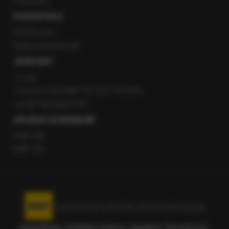
Patronaty
POZOSTAŁE
Newsroom
Radio internetowe
KONTAKT
O nas
Gorąca Linia RMF FM: 600 700 800
email: fakty@rmf.fm
APLIKACJE MOBILNE
RMF FM
RMF ON
Korzystanie z portalu oznacza akceptację
Regulaminu
.
Polityka Cookies
.
SpeakUp
.
Prywatność
.