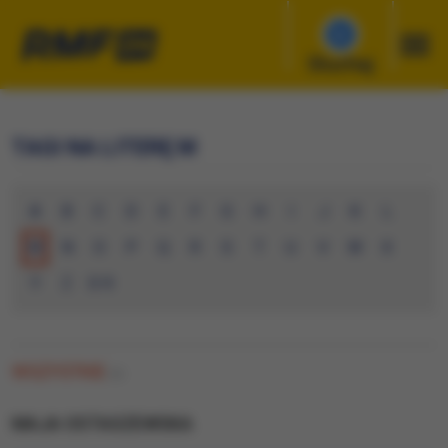
Słuchaj
TAGI NA LITERĘ M
A
B
C
D
E
F
G
H
I
J
K
L
M
N
O
P
Q
R
S
T
U
V
W
X
Y
Z
0-9
WSZYSTKIE
(0)
MAJA OSTASZEWSKA