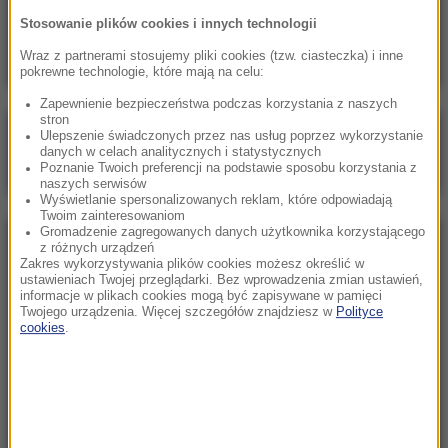
Skala nieprawidłowości na SOR-ach poraża.
Stosowanie plików cookies i innych technologii
Milionowe wypłaty, ponad stugodzinne dyżury
Wraz z partnerami stosujemy pliki cookies (tzw. ciasteczka) i inne
pokrewne technologie, które mają na celu:
Zapewnienie bezpieczeństwa podczas korzystania z naszych
stron
Poranna rozmowa w RMF FM
Ulepszenie świadczonych przez nas usług poprzez wykorzystanie
danych w celach analitycznych i statystycznych
Gościem Marcin Mastalerek
Poznanie Twoich preferencji na podstawie sposobu korzystania z
naszych serwisów
Wyświetlanie spersonalizowanych reklam, które odpowiadają
Twoim zainteresowaniom
Gromadzenie zagregowanych danych użytkownika korzystającego
NAJPOPULARNIEJSZE
z różnych urządzeń
Zakres wykorzystywania plików cookies możesz określić w
ustawieniach Twojej przeglądarki. Bez wprowadzenia zmian ustawień,
informacje w plikach cookies mogą być zapisywane w pamięci
Niedziela, 2 sierpnia 2026 (16:32)
Twojego urządzenia. Więcej szczegółów znajdziesz w
Polityce
Gdzie żyje się najlepiej? Oto raj dla emigrantów
cookies
.
Sobota, 1 sierpnia 2026 (15:39)
Sumy opanowały jezioro Garda. Włosi przygotowali
100 tys. euro dla tych, którzy je złowią