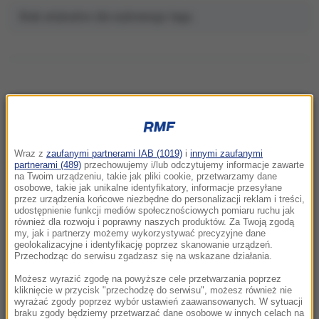
Brak artykułów dla wybranego tagu.
NAJNOWSZE
Wraz z
zaufanymi partnerami IAB (1019)
i
innymi zaufanymi
22:32
partnerami (489)
przechowujemy i/lub odczytujemy informacje zawarte
Hiszpania i Włochy na kursie kolizyjnym.
na Twoim urządzeniu, takie jak pliki cookie, przetwarzamy dane
osobowe, takie jak unikalne identyfikatory, informacje przesyłane
Spór o kontrole graniczne
przez urządzenia końcowe niezbędne do personalizacji reklam i treści,
udostępnienie funkcji mediów społecznościowych pomiaru ruchu jak
również dla rozwoju i poprawny naszych produktów. Za Twoją zgodą
21:41
my, jak i partnerzy możemy wykorzystywać precyzyjne dane
Alarm w Niemczech. Niezidentyfikowane
geolokalizacyjne i identyfikację poprzez skanowanie urządzeń.
drony przeleciały nad „stocznią Patriotów”
Przechodząc do serwisu zgadzasz się na wskazane działania.
Możesz wyrazić zgodę na powyższe cele przetwarzania poprzez
21:38
kliknięcie w przycisk "przechodzę do serwisu", możesz również nie
wyrażać zgody poprzez wybór ustawień zaawansowanych. W sytuacji
Pizza, słoneczna pogoda, Mateusz
braku zgody będziemy przetwarzać dane osobowe w innych celach na