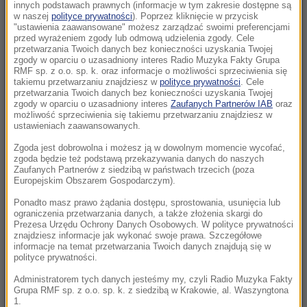
Morawiecki. Były premier spotkał się z
innych podstawach prawnych (informacje w tym zakresie dostępne są
w naszej
polityce prywatności
). Poprzez kliknięcie w przycisk
mieszkańcami Jagodna
"ustawienia zaawansowane" możesz zarządzać swoimi preferencjami
przed wyrażeniem zgody lub odmową udzielenia zgody. Cele
21:11
przetwarzania Twoich danych bez konieczności uzyskania Twojej
zgody w oparciu o uzasadniony interes Radio Muzyka Fakty Grupa
Senat USA przyjął ustawę o „piekielnych”
RMF sp. z o.o. sp. k. oraz informacje o możliwości sprzeciwienia się
sankcjach Grahama na Rosję i Iran
takiemu przetwarzaniu znajdziesz w
polityce prywatności
. Cele
przetwarzania Twoich danych bez konieczności uzyskania Twojej
zgody w oparciu o uzasadniony interes
Zaufanych Partnerów IAB
oraz
21:05
możliwość sprzeciwienia się takiemu przetwarzaniu znajdziesz w
Atak na nastolatka w Kamiennej Górze. Nowe
ustawieniach zaawansowanych.
informacje
Zgoda jest dobrowolna i możesz ją w dowolnym momencie wycofać,
zgoda będzie też podstawą przekazywania danych do naszych
Zaufanych Partnerów z siedzibą w państwach trzecich (poza
20:53
Europejskim Obszarem Gospodarczym).
Chciał dotrzeć do Ceuty na paralotni. Wpadł
do morza
Ponadto masz prawo żądania dostępu, sprostowania, usunięcia lub
ograniczenia przetwarzania danych, a także złożenia skargi do
Prezesa Urzędu Ochrony Danych Osobowych. W polityce prywatności
20:50
znajdziesz informacje jak wykonać swoje prawa. Szczegółowe
informacje na temat przetwarzania Twoich danych znajdują się w
Wyścig o Kraków nabiera tempa. Oto wyniki
polityce prywatności.
nowego sondażu
Administratorem tych danych jesteśmy my, czyli Radio Muzyka Fakty
Grupa RMF sp. z o.o. sp. k. z siedzibą w Krakowie, al. Waszyngtona
20:37
1.