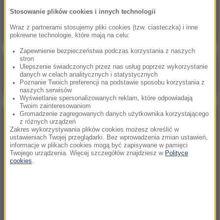
„Atak na jedno państwo będzie atakiem na
Stosowanie plików cookies i innych technologii
wszystkie”. Pakt zawarty w Mekce
Wraz z partnerami stosujemy pliki cookies (tzw. ciasteczka) i inne
pokrewne technologie, które mają na celu:
Zapewnienie bezpieczeństwa podczas korzystania z naszych
stron
Poranna rozmowa w RMF FM
Ulepszenie świadczonych przez nas usług poprzez wykorzystanie
danych w celach analitycznych i statystycznych
Gościem Marcin Mastalerek
Poznanie Twoich preferencji na podstawie sposobu korzystania z
naszych serwisów
Wyświetlanie spersonalizowanych reklam, które odpowiadają
Twoim zainteresowaniom
Gromadzenie zagregowanych danych użytkownika korzystającego
NAJPOPULARNIEJSZE
z różnych urządzeń
Zakres wykorzystywania plików cookies możesz określić w
ustawieniach Twojej przeglądarki. Bez wprowadzenia zmian ustawień,
informacje w plikach cookies mogą być zapisywane w pamięci
Niedziela, 2 sierpnia 2026 (16:32)
Twojego urządzenia. Więcej szczegółów znajdziesz w
Polityce
Gdzie żyje się najlepiej? Oto raj dla emigrantów
cookies
.
Sobota, 1 sierpnia 2026 (15:39)
Sumy opanowały jezioro Garda. Włosi przygotowali
100 tys. euro dla tych, którzy je złowią