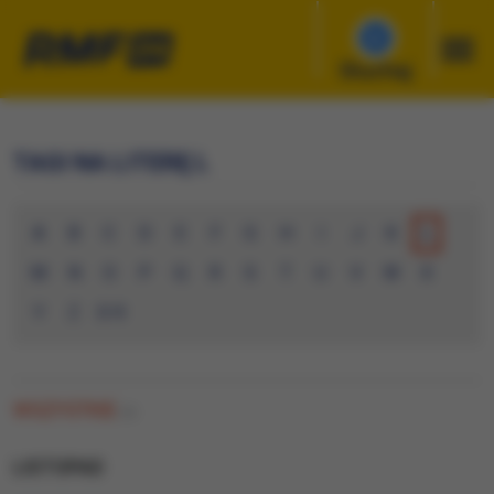
Słuchaj
TAGI NA LITERĘ L
A
B
C
D
E
F
G
H
I
J
K
L
M
N
O
P
Q
R
S
T
U
V
W
X
Y
Z
0-9
WSZYSTKIE
(0)
LISTOPAD