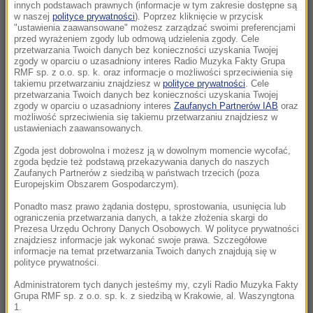
wstrzymano przyjęcia
innych podstawach prawnych (informacje w tym zakresie dostępne są
w naszej
polityce prywatności
). Poprzez kliknięcie w przycisk
"ustawienia zaawansowane" możesz zarządzać swoimi preferencjami
15:52
przed wyrażeniem zgody lub odmową udzielenia zgody. Cele
Hołownia znów u sterów Polski 2050? Media:
przetwarzania Twoich danych bez konieczności uzyskania Twojej
zgody w oparciu o uzasadniony interes Radio Muzyka Fakty Grupa
Zbiera większość, by przejąć kontrolę nad
RMF sp. z o.o. sp. k. oraz informacje o możliwości sprzeciwienia się
klubem
takiemu przetwarzaniu znajdziesz w
polityce prywatności
. Cele
przetwarzania Twoich danych bez konieczności uzyskania Twojej
zgody w oparciu o uzasadniony interes
Zaufanych Partnerów IAB
oraz
15:43
możliwość sprzeciwienia się takiemu przetwarzaniu znajdziesz w
Duże obniżki cen paliw na stacjach. Wiadomo,
ustawieniach zaawansowanych.
kiedy kierowcy odetchną
Zgoda jest dobrowolna i możesz ją w dowolnym momencie wycofać,
zgoda będzie też podstawą przekazywania danych do naszych
Zaufanych Partnerów z siedzibą w państwach trzecich (poza
15:34
Europejskim Obszarem Gospodarczym).
Zacharowa w amoku po przemówieniu
Nawrockiego. „Gdański muzealnik zapomniał”
Ponadto masz prawo żądania dostępu, sprostowania, usunięcia lub
ograniczenia przetwarzania danych, a także złożenia skargi do
Prezesa Urzędu Ochrony Danych Osobowych. W polityce prywatności
15:05
znajdziesz informacje jak wykonać swoje prawa. Szczegółowe
informacje na temat przetwarzania Twoich danych znajdują się w
Zatrucie w ośrodku rehabilitacyjnym w
polityce prywatności.
Międzywodziu. Są wstępne wyniki badań
Administratorem tych danych jesteśmy my, czyli Radio Muzyka Fakty
Grupa RMF sp. z o.o. sp. k. z siedzibą w Krakowie, al. Waszyngtona
15:04
1.