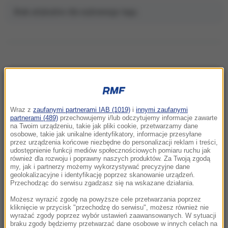
Brak artykułów dla wybranego tagu.
NAJNOWSZE
Wraz z
zaufanymi partnerami IAB (1019)
i
innymi zaufanymi
16:29
partnerami (489)
przechowujemy i/lub odczytujemy informacje zawarte
Ukraińcy pożegnali „wielkiego syna narodu
na Twoim urządzeniu, takie jak pliki cookie, przetwarzamy dane
osobowe, takie jak unikalne identyfikatory, informacje przesyłane
polskiego”. Zabili go Rosjanie
przez urządzenia końcowe niezbędne do personalizacji reklam i treści,
udostępnienie funkcji mediów społecznościowych pomiaru ruchu jak
również dla rozwoju i poprawny naszych produktów. Za Twoją zgodą
16:21
my, jak i partnerzy możemy wykorzystywać precyzyjne dane
Rosja zaatakuje NATO? USA zaktualizowały
geolokalizacyjne i identyfikację poprzez skanowanie urządzeń.
ocenę wywiadowczą
Przechodząc do serwisu zgadzasz się na wskazane działania.
Możesz wyrazić zgodę na powyższe cele przetwarzania poprzez
16:11
kliknięcie w przycisk "przechodzę do serwisu", możesz również nie
wyrażać zgody poprzez wybór ustawień zaawansowanych. W sytuacji
Rzeszów pod wodą. Zalana część szpitala,
braku zgody będziemy przetwarzać dane osobowe w innych celach na