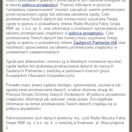
innych podstawach prawnych (informacje w tym zakresie dostępne są
22:17
w naszej
polityce prywatności
). Poprzez kliknięcie w przycisk
"ustawienia zaawansowane" możesz zarządzać swoimi preferencjami
GKS Katowice w nieciekawej sytuacji przed
przed wyrażeniem zgody lub odmową udzielenia zgody. Cele
rewanżem z Izraelczykami
przetwarzania Twoich danych bez konieczności uzyskania Twojej
zgody w oparciu o uzasadniony interes Radio Muzyka Fakty Grupa
RMF sp. z o.o. sp. k. oraz informacje o możliwości sprzeciwienia się
21:42
takiemu przetwarzaniu znajdziesz w
polityce prywatności
. Cele
Raków bezbramkowo remisuje. Sprawa
przetwarzania Twoich danych bez konieczności uzyskania Twojej
zgody w oparciu o uzasadniony interes
Zaufanych Partnerów IAB
oraz
awansu otwarta
możliwość sprzeciwienia się takiemu przetwarzaniu znajdziesz w
ustawieniach zaawansowanych.
21:37
Zgoda jest dobrowolna i możesz ją w dowolnym momencie wycofać,
Rosja na dalekiej północy ćwiczyła walkę z
zgoda będzie też podstawą przekazywania danych do naszych
NATO
Zaufanych Partnerów z siedzibą w państwach trzecich (poza
Europejskim Obszarem Gospodarczym).
21:15
Ponadto masz prawo żądania dostępu, sprostowania, usunięcia lub
ograniczenia przetwarzania danych, a także złożenia skargi do
Masakra w Jemenie. Huti przeszli do
Prezesa Urzędu Ochrony Danych Osobowych. W polityce prywatności
ofensywy
znajdziesz informacje jak wykonać swoje prawa. Szczegółowe
informacje na temat przetwarzania Twoich danych znajdują się w
polityce prywatności.
21:14
Tam jeszcze nie był. Zełenski odwiedzi
Administratorem tych danych jesteśmy my, czyli Radio Muzyka Fakty
Grupa RMF sp. z o.o. sp. k. z siedzibą w Krakowie, al. Waszyngtona
partnera Rosji
1.