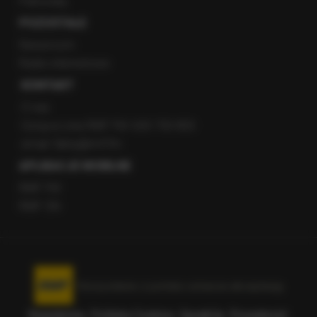
Patronaty
POZOSTAŁE
Newsroom
Radio internetowe
KONTAKT
O nas
Gorąca Linia RMF FM: 600 700 800
email: fakty@rmf.fm
APLIKACJE MOBILNE
RMF FM
RMF ON
Korzystanie z portalu oznacza akceptację
Regulaminu
.
Polityka Cookies
.
SpeakUp
.
Prywatność
.