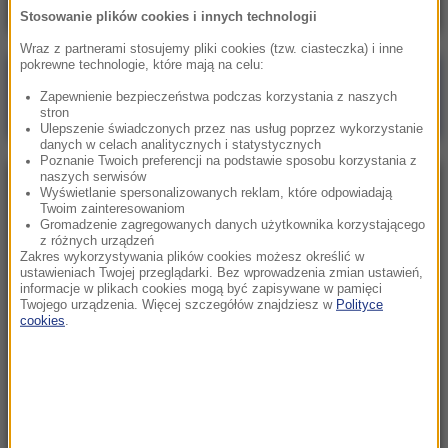
Stosowanie plików cookies i innych technologii
Wraz z partnerami stosujemy pliki cookies (tzw. ciasteczka) i inne
pokrewne technologie, które mają na celu:
Poranna rozmowa w RMF FM
Zapewnienie bezpieczeństwa podczas korzystania z naszych
Gościem Marcin Mastalerek
stron
Ulepszenie świadczonych przez nas usług poprzez wykorzystanie
danych w celach analitycznych i statystycznych
Poznanie Twoich preferencji na podstawie sposobu korzystania z
naszych serwisów
NAJPOPULARNIEJSZE
Wyświetlanie spersonalizowanych reklam, które odpowiadają
Twoim zainteresowaniom
Gromadzenie zagregowanych danych użytkownika korzystającego
z różnych urządzeń
Niedziela, 2 sierpnia 2026 (16:32)
Zakres wykorzystywania plików cookies możesz określić w
Gdzie żyje się najlepiej? Oto raj dla emigrantów
ustawieniach Twojej przeglądarki. Bez wprowadzenia zmian ustawień,
informacje w plikach cookies mogą być zapisywane w pamięci
Twojego urządzenia. Więcej szczegółów znajdziesz w
Polityce
cookies
.
Sobota, 1 sierpnia 2026 (15:39)
Sumy opanowały jezioro Garda. Włosi przygotowali
100 tys. euro dla tych, którzy je złowią
Niedziela, 2 sierpnia 2026 (05:13)