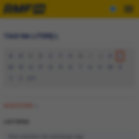
TAGI NA LITERĘ L
A
B
C
D
E
F
G
H
I
J
K
L
M
N
O
P
Q
R
S
T
U
V
W
X
Y
Z
0-9
WSZYSTKIE
(0)
LISTOPAD
Brak artykułów dla wybranego tagu.