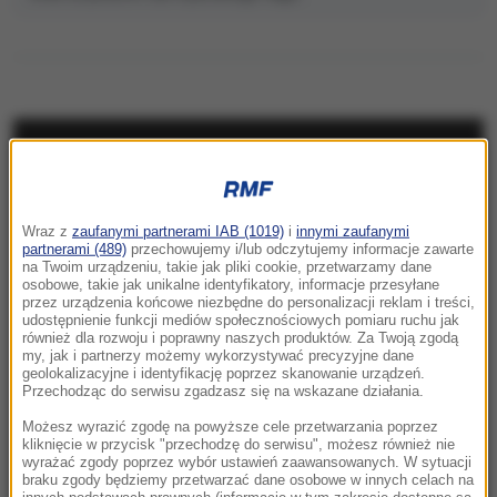
NAJNOWSZE
23:57
Wraz z
zaufanymi partnerami IAB (1019)
i
innymi zaufanymi
Były żołnierz USA przechodzi piekło w Rosji.
partnerami (489)
przechowujemy i/lub odczytujemy informacje zawarte
Waszyngton naciska na Moskwę
na Twoim urządzeniu, takie jak pliki cookie, przetwarzamy dane
osobowe, takie jak unikalne identyfikatory, informacje przesyłane
przez urządzenia końcowe niezbędne do personalizacji reklam i treści,
23:18
udostępnienie funkcji mediów społecznościowych pomiaru ruchu jak
„To był dobry dzień”. Iga Świątek awansowała
również dla rozwoju i poprawny naszych produktów. Za Twoją zgodą
my, jak i partnerzy możemy wykorzystywać precyzyjne dane
do kolejnej rundy w Toronto
geolokalizacyjne i identyfikację poprzez skanowanie urządzeń.
Przechodząc do serwisu zgadzasz się na wskazane działania.
23:08
Możesz wyrazić zgodę na powyższe cele przetwarzania poprzez
„Są już pewne postępy”. Donald Trump mówił
kliknięcie w przycisk "przechodzę do serwisu", możesz również nie
wyrażać zgody poprzez wybór ustawień zaawansowanych. W sytuacji
o wojnie w Ukrainie
braku zgody będziemy przetwarzać dane osobowe w innych celach na