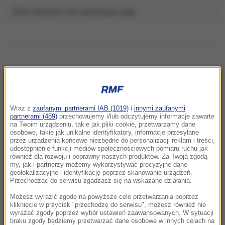
Brak artykułów dla wybranego tagu.
NAJNOWSZE
Wraz z
zaufanymi partnerami IAB (1019)
i
innymi zaufanymi
18:26
partnerami (489)
przechowujemy i/lub odczytujemy informacje zawarte
„Potrzebujemy skoku rozwojowego”.
na Twoim urządzeniu, takie jak pliki cookie, przetwarzamy dane
osobowe, takie jak unikalne identyfikatory, informacje przesyłane
Drewnicki z PiS zaczął zbierać podpisy
przez urządzenia końcowe niezbędne do personalizacji reklam i treści,
Krakowian
udostępnienie funkcji mediów społecznościowych pomiaru ruchu jak
również dla rozwoju i poprawny naszych produktów. Za Twoją zgodą
my, jak i partnerzy możemy wykorzystywać precyzyjne dane
18:11
geolokalizacyjne i identyfikację poprzez skanowanie urządzeń.
Blisko sto osób ewakuowano z hotelu w
Przechodząc do serwisu zgadzasz się na wskazane działania.
Olsztynie. Zawaliła się ściana budynku
Możesz wyrazić zgodę na powyższe cele przetwarzania poprzez
kliknięcie w przycisk "przechodzę do serwisu", możesz również nie
wyrażać zgody poprzez wybór ustawień zaawansowanych. W sytuacji
18:00
braku zgody będziemy przetwarzać dane osobowe w innych celach na