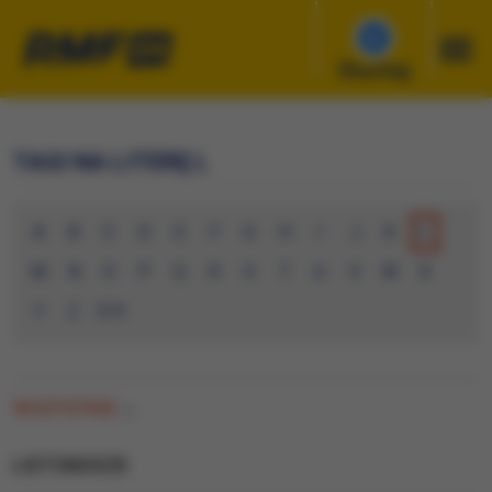
Słuchaj
TAGI NA LITERĘ L
A
B
C
D
E
F
G
H
I
J
K
L
M
N
O
P
Q
R
S
T
U
V
W
X
Y
Z
0-9
WSZYSTKIE
(0)
LISTONOSZE