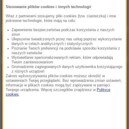
Oto nowy najdroższy kraj na świecie.
Stosowanie plików cookies i innych technologii
Turystyczny boom nakręca spiralę cen
Wraz z partnerami stosujemy pliki cookies (tzw. ciasteczka) i inne
pokrewne technologie, które mają na celu:
Zapewnienie bezpieczeństwa podczas korzystania z naszych
stron
Poranna rozmowa w RMF FM
Ulepszenie świadczonych przez nas usług poprzez wykorzystanie
danych w celach analitycznych i statystycznych
Gościem Marcin Mastalerek
Poznanie Twoich preferencji na podstawie sposobu korzystania z
naszych serwisów
Wyświetlanie spersonalizowanych reklam, które odpowiadają
Twoim zainteresowaniom
Gromadzenie zagregowanych danych użytkownika korzystającego
NAJPOPULARNIEJSZE
z różnych urządzeń
Zakres wykorzystywania plików cookies możesz określić w
ustawieniach Twojej przeglądarki. Bez wprowadzenia zmian ustawień,
informacje w plikach cookies mogą być zapisywane w pamięci
Niedziela, 2 sierpnia 2026 (16:32)
Twojego urządzenia. Więcej szczegółów znajdziesz w
Polityce
Gdzie żyje się najlepiej? Oto raj dla emigrantów
cookies
.
Sobota, 1 sierpnia 2026 (15:39)
Sumy opanowały jezioro Garda. Włosi przygotowali
100 tys. euro dla tych, którzy je złowią