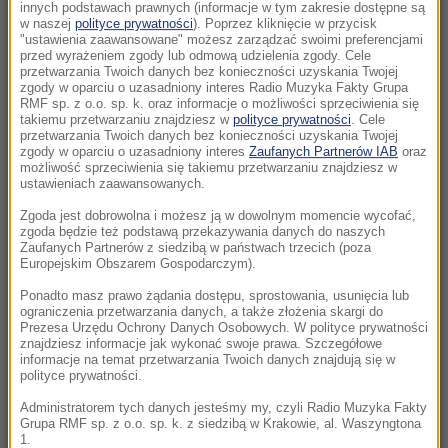
Dwoje dzieci topiło się w zbiorniku
innych podstawach prawnych (informacje w tym zakresie dostępne są
w naszej
polityce prywatności
). Poprzez kliknięcie w przycisk
przeciwpożarowym
"ustawienia zaawansowane" możesz zarządzać swoimi preferencjami
przed wyrażeniem zgody lub odmową udzielenia zgody. Cele
17:32
przetwarzania Twoich danych bez konieczności uzyskania Twojej
zgody w oparciu o uzasadniony interes Radio Muzyka Fakty Grupa
Pożar nad jeziorem Garda. Ewakuacja,
RMF sp. z o.o. sp. k. oraz informacje o możliwości sprzeciwienia się
"przerażające sceny”
takiemu przetwarzaniu znajdziesz w
polityce prywatności
. Cele
przetwarzania Twoich danych bez konieczności uzyskania Twojej
zgody w oparciu o uzasadniony interes
Zaufanych Partnerów IAB
oraz
17:31
możliwość sprzeciwienia się takiemu przetwarzaniu znajdziesz w
Ognisko gruźlicy w warszawskiej placówce.
ustawieniach zaawansowanych.
Dzieci objęte diagnostyką
Zgoda jest dobrowolna i możesz ją w dowolnym momencie wycofać,
zgoda będzie też podstawą przekazywania danych do naszych
Zaufanych Partnerów z siedzibą w państwach trzecich (poza
17:17
Europejskim Obszarem Gospodarczym).
Dunaj wysycha i odsłania nazistowskie wraki.
W środku wciąż jest amunicja
Ponadto masz prawo żądania dostępu, sprostowania, usunięcia lub
ograniczenia przetwarzania danych, a także złożenia skargi do
Prezesa Urzędu Ochrony Danych Osobowych. W polityce prywatności
17:09
znajdziesz informacje jak wykonać swoje prawa. Szczegółowe
informacje na temat przetwarzania Twoich danych znajdują się w
Protest przeciw fasiągom do Morskiego Oka.
polityce prywatności.
Wozacy odpierają zarzuty
Administratorem tych danych jesteśmy my, czyli Radio Muzyka Fakty
Grupa RMF sp. z o.o. sp. k. z siedzibą w Krakowie, al. Waszyngtona
17:05
1.