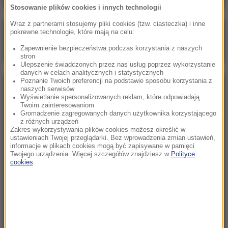
Stosowanie plików cookies i innych technologii
Wraz z partnerami stosujemy pliki cookies (tzw. ciasteczka) i inne
Poranna rozmowa w RMF FM
pokrewne technologie, które mają na celu:
Gościem Marcin Mastalerek
Zapewnienie bezpieczeństwa podczas korzystania z naszych
stron
Ulepszenie świadczonych przez nas usług poprzez wykorzystanie
danych w celach analitycznych i statystycznych
Poznanie Twoich preferencji na podstawie sposobu korzystania z
NAJPOPULARNIEJSZE
naszych serwisów
Wyświetlanie spersonalizowanych reklam, które odpowiadają
Twoim zainteresowaniom
Gromadzenie zagregowanych danych użytkownika korzystającego
Sobota, 1 sierpnia 2026 (15:39)
z różnych urządzeń
Sumy opanowały jezioro Garda. Włosi przygotowali
Zakres wykorzystywania plików cookies możesz określić w
ustawieniach Twojej przeglądarki. Bez wprowadzenia zmian ustawień,
100 tys. euro dla tych, którzy je złowią
informacje w plikach cookies mogą być zapisywane w pamięci
Twojego urządzenia. Więcej szczegółów znajdziesz w
Polityce
cookies
.
Niedziela, 2 sierpnia 2026 (16:32)
Gdzie żyje się najlepiej? Oto raj dla emigrantów
Niedziela, 2 sierpnia 2026 (05:13)
Włosi zachwyceni polskimi turystami. W tym