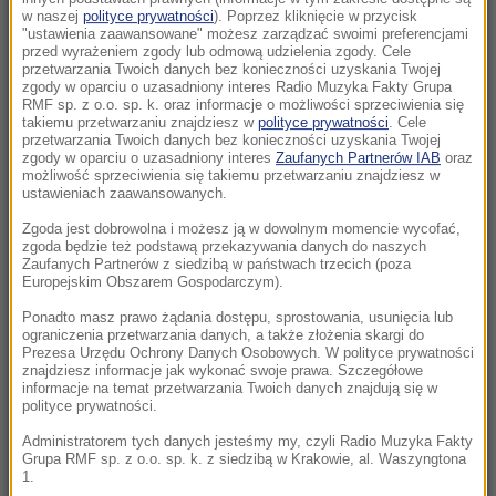
w naszej
polityce prywatności
). Poprzez kliknięcie w przycisk
16:03
"ustawienia zaawansowane" możesz zarządzać swoimi preferencjami
Dzik zablokował ruch metra w Budapeszcie
przed wyrażeniem zgody lub odmową udzielenia zgody. Cele
przetwarzania Twoich danych bez konieczności uzyskania Twojej
zgody w oparciu o uzasadniony interes Radio Muzyka Fakty Grupa
15:08
RMF sp. z o.o. sp. k. oraz informacje o możliwości sprzeciwienia się
Bilans strzelaniny rośnie. 12-latka nie przeżyła
takiemu przetwarzaniu znajdziesz w
polityce prywatności
. Cele
przetwarzania Twoich danych bez konieczności uzyskania Twojej
ataku w szkole
zgody w oparciu o uzasadniony interes
Zaufanych Partnerów IAB
oraz
możliwość sprzeciwienia się takiemu przetwarzaniu znajdziesz w
ustawieniach zaawansowanych.
14:58
Atak z użyciem noża na 16-latka. Zatrzymano
Zgoda jest dobrowolna i możesz ją w dowolnym momencie wycofać,
zgoda będzie też podstawą przekazywania danych do naszych
dwóch nastolatków
Zaufanych Partnerów z siedzibą w państwach trzecich (poza
Europejskim Obszarem Gospodarczym).
14:50
Ponadto masz prawo żądania dostępu, sprostowania, usunięcia lub
Tajfun Delfin uderzył w Japonię. Tysiące
ograniczenia przetwarzania danych, a także złożenia skargi do
domów bez prądu
Prezesa Urzędu Ochrony Danych Osobowych. W polityce prywatności
znajdziesz informacje jak wykonać swoje prawa. Szczegółowe
informacje na temat przetwarzania Twoich danych znajdują się w
14:32
polityce prywatności.
Barcelona rezygnuje z meczu. W tle napięcia
Administratorem tych danych jesteśmy my, czyli Radio Muzyka Fakty
migracyjne
Grupa RMF sp. z o.o. sp. k. z siedzibą w Krakowie, al. Waszyngtona
1.