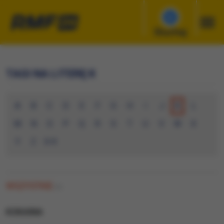
Słuchaj
TAGI NA LITERĘ K
A
B
C
D
E
F
G
H
I
J
K
L
M
N
O
P
Q
R
S
T
U
V
W
X
Y
Z
0-9
WSZYSTKIE
(0)
KOKAINA