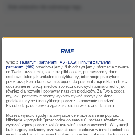
Brak artykułów dla wybranego tagu.
NAJNOWSZE
Wraz z
zaufanymi partnerami IAB (1019)
i
innymi zaufanymi
partnerami (489)
przechowujemy i/lub odczytujemy informacje zawarte
16:38
na Twoim urządzeniu, takie jak pliki cookie, przetwarzamy dane
Nocował tu Obama, Chaplin i królowa
osobowe, takie jak unikalne identyfikatory, informacje przesyłane
Elżbieta II. Symbol luksusu na sprzedaż
przez urządzenia końcowe niezbędne do personalizacji reklam i treści,
udostępnienie funkcji mediów społecznościowych pomiaru ruchu jak
również dla rozwoju i poprawny naszych produktów. Za Twoją zgodą
16:27
my, jak i partnerzy możemy wykorzystywać precyzyjne dane
geolokalizacyjne i identyfikację poprzez skanowanie urządzeń.
"Rosja wygraża i atakuje sąsiadów". Mocna
Przechodząc do serwisu zgadzasz się na wskazane działania.
odpowiedź MSZ na słowa Zacharowej
Możesz wyrazić zgodę na powyższe cele przetwarzania poprzez
kliknięcie w przycisk "przechodzę do serwisu", możesz również nie
16:18
wyrażać zgody poprzez wybór ustawień zaawansowanych. W sytuacji
Nie żyje Jorge Messi, ojciec Lionela Messiego
braku zgody będziemy przetwarzać dane osobowe w innych celach na
innych podstawach prawnych (informacje w tym zakresie dostępne są