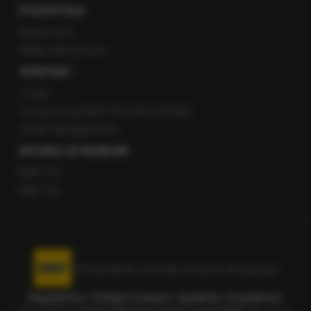
POZOSTAŁE
Newsroom
Radio internetowe
KONTAKT
O nas
Gorąca Linia RMF FM: 600 700 800
email: fakty@rmf.fm
APLIKACJE MOBILNE
RMF FM
RMF ON
Korzystanie z portalu oznacza akceptację
Regulaminu
.
Polityka Cookies
.
SpeakUp
.
Prywatność
.