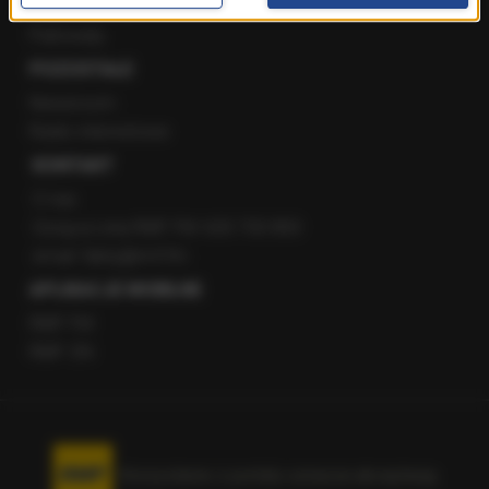
Staż w RMF24
Patronaty
POZOSTAŁE
Newsroom
Radio internetowe
KONTAKT
O nas
Gorąca Linia RMF FM: 600 700 800
email: fakty@rmf.fm
APLIKACJE MOBILNE
RMF FM
RMF ON
Korzystanie z portalu oznacza akceptację