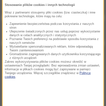
Oto ilu Ukraińców pracuje u nas legalnie
Stosowanie plików cookies i innych technologii
Wraz z partnerami stosujemy pliki cookies (tzw. ciasteczka) i inne
pokrewne technologie, które mają na celu:
Zapewnienie bezpieczeństwa podczas korzystania z naszych
Poranna rozmowa w RMF FM
stron
Ulepszenie świadczonych przez nas usług poprzez wykorzystanie
Gościem Marcin Mastalerek
danych w celach analitycznych i statystycznych
Poznanie Twoich preferencji na podstawie sposobu korzystania z
naszych serwisów
Wyświetlanie spersonalizowanych reklam, które odpowiadają
Twoim zainteresowaniom
NAJPOPULARNIEJSZE
Gromadzenie zagregowanych danych użytkownika korzystającego
z różnych urządzeń
Zakres wykorzystywania plików cookies możesz określić w
Niedziela, 2 sierpnia 2026 (16:32)
ustawieniach Twojej przeglądarki. Bez wprowadzenia zmian ustawień,
informacje w plikach cookies mogą być zapisywane w pamięci
Gdzie żyje się najlepiej? Oto raj dla emigrantów
Twojego urządzenia. Więcej szczegółów znajdziesz w
Polityce
cookies
.
Sobota, 1 sierpnia 2026 (15:39)
Sumy opanowały jezioro Garda. Włosi przygotowali
100 tys. euro dla tych, którzy je złowią