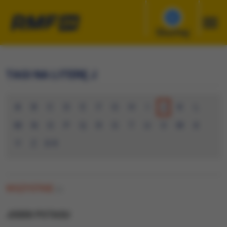
Słuchaj
TAGI NA LITERĘ J
A
B
C
D
E
F
G
H
I
J
K
L
M
N
O
P
Q
R
S
T
U
V
W
X
Y
Z
0-9
WSZYSTKIE
(0)
JODEK POTASU