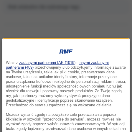
Brak artykułów dla wybranego tagu.
NAJNOWSZE
Wraz z
zaufanymi partnerami IAB (1019)
i
innymi zaufanymi
11:06
partnerami (489)
przechowujemy i/lub odczytujemy informacje zawarte
na Twoim urządzeniu, takie jak pliki cookie, przetwarzamy dane
Anastazja Kuś mistrzynią świata.
osobowe, takie jak unikalne identyfikatory, informacje przesyłane
Historyczne złoto dla Polski
przez urządzenia końcowe niezbędne do personalizacji reklam i treści,
udostępnienie funkcji mediów społecznościowych pomiaru ruchu jak
również dla rozwoju i poprawny naszych produktów. Za Twoją zgodą
10:54
my, jak i partnerzy możemy wykorzystywać precyzyjne dane
Rolnik z Ostropy zaorał nowy asfalt. Policja
geolokalizacyjne i identyfikację poprzez skanowanie urządzeń.
Przechodząc do serwisu zgadzasz się na wskazane działania.
zatrzymała mężczyznę
Możesz wyrazić zgodę na powyższe cele przetwarzania poprzez
10:26
kliknięcie w przycisk "przechodzę do serwisu", możesz również nie
wyrażać zgody poprzez wybór ustawień zaawansowanych. W sytuacji
To nie był głupi żart. Przebrany za klauna 15-
braku zgody będziemy przetwarzać dane osobowe w innych celach na