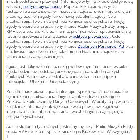
latek podejrzewany o zabójstwo
innych podstawach prawnych (informacje w tym zakresie dostępne są
w naszej
polityce prywatności
). Poprzez kliknięcie w przycisk
"ustawienia zaawansowane" możesz zarządzać swoimi preferencjami
10:00
przed wyrażeniem zgody lub odmową udzielenia zgody. Cele
Nie tylko dla rodzin! Odkryj, w czym może
przetwarzania Twoich danych bez konieczności uzyskania Twojej
zgody w oparciu o uzasadniony interes Radio Muzyka Fakty Grupa
pomóc terapia systemowa
RMF sp. z o.o. sp. k. oraz informacje o możliwości sprzeciwienia się
takiemu przetwarzaniu znajdziesz w
polityce prywatności
. Cele
przetwarzania Twoich danych bez konieczności uzyskania Twojej
09:51
zgody w oparciu o uzasadniony interes
Zaufanych Partnerów IAB
oraz
Groźny wypadek w Pułankowicach. Zderzenie
możliwość sprzeciwienia się takiemu przetwarzaniu znajdziesz w
ustawieniach zaawansowanych.
busa z osobówką, wielu rannych
Zgoda jest dobrowolna i możesz ją w dowolnym momencie wycofać,
09:21
zgoda będzie też podstawą przekazywania danych do naszych
Zaufanych Partnerów z siedzibą w państwach trzecich (poza
UEFA spłaciła kochankę Infantino? Sensacyjne
Europejskim Obszarem Gospodarczym).
doniesienia brytyjskiej prasy
Ponadto masz prawo żądania dostępu, sprostowania, usunięcia lub
ograniczenia przetwarzania danych, a także złożenia skargi do
09:02
Prezesa Urzędu Ochrony Danych Osobowych. W polityce prywatności
Katastrofa w Utah. Śmigłowiec gaśniczy
znajdziesz informacje jak wykonać swoje prawa. Szczegółowe
informacje na temat przetwarzania Twoich danych znajdują się w
rozbił się podczas walki z pożarem
polityce prywatności.
Administratorem tych danych jesteśmy my, czyli Radio Muzyka Fakty
08:20
Grupa RMF sp. z o.o. sp. k. z siedzibą w Krakowie, al. Waszyngtona
PiS chce deportacji, rzeczniczka podaje dane.
1.