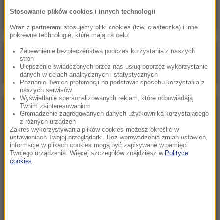
znajomego. To była zemsta
Stosowanie plików cookies i innych technologii
Wraz z partnerami stosujemy pliki cookies (tzw. ciasteczka) i inne
pokrewne technologie, które mają na celu:
Zapewnienie bezpieczeństwa podczas korzystania z naszych
Poranna rozmowa w RMF FM
stron
Ulepszenie świadczonych przez nas usług poprzez wykorzystanie
Gościem Katarzyna Pełczyńska-Nałęcz
danych w celach analitycznych i statystycznych
Poznanie Twoich preferencji na podstawie sposobu korzystania z
naszych serwisów
Wyświetlanie spersonalizowanych reklam, które odpowiadają
Twoim zainteresowaniom
NAJPOPULARNIEJSZE
Gromadzenie zagregowanych danych użytkownika korzystającego
z różnych urządzeń
Zakres wykorzystywania plików cookies możesz określić w
Sobota, 8 sierpnia 2026 (11:47)
ustawieniach Twojej przeglądarki. Bez wprowadzenia zmian ustawień,
informacje w plikach cookies mogą być zapisywane w pamięci
Czekaliśmy na to aż 27 lat. 12 sierpnia 2026 roku
Twojego urządzenia. Więcej szczegółów znajdziesz w
Polityce
przejdzie do historii
cookies
.
Sroda, 5 sierpnia 2026 (09:33)
Pracowali w polu, gdy nadeszła burza. Nie żyje 14
osób