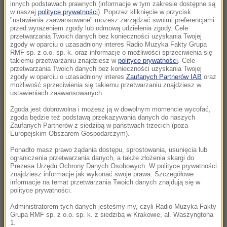
KO zawieszona
innych podstawach prawnych (informacje w tym zakresie dostępne są
w naszej
polityce prywatności
). Poprzez kliknięcie w przycisk
"ustawienia zaawansowane" możesz zarządzać swoimi preferencjami
12:46
przed wyrażeniem zgody lub odmową udzielenia zgody. Cele
Niepokojące doniesienia ukraińskiego
przetwarzania Twoich danych bez konieczności uzyskania Twojej
zgody w oparciu o uzasadniony interes Radio Muzyka Fakty Grupa
wywiadu. Fabryki pracują pełną parą
RMF sp. z o.o. sp. k. oraz informacje o możliwości sprzeciwienia się
takiemu przetwarzaniu znajdziesz w
polityce prywatności
. Cele
przetwarzania Twoich danych bez konieczności uzyskania Twojej
12:45
zgody w oparciu o uzasadniony interes
Zaufanych Partnerów IAB
oraz
Nocny zakaz sprzedaży alkoholu na terenie
możliwość sprzeciwienia się takiemu przetwarzaniu znajdziesz w
całej Polski. Jest ponadpartyjna zgoda
ustawieniach zaawansowanych.
Zgoda jest dobrowolna i możesz ją w dowolnym momencie wycofać,
12:44
zgoda będzie też podstawą przekazywania danych do naszych
Nazista mógł zostać ojcem setek dzieci w
Zaufanych Partnerów z siedzibą w państwach trzecich (poza
Europejskim Obszarem Gospodarczym).
kilku krajach Europy
Ponadto masz prawo żądania dostępu, sprostowania, usunięcia lub
ograniczenia przetwarzania danych, a także złożenia skargi do
12:22
Prezesa Urzędu Ochrony Danych Osobowych. W polityce prywatności
Polski żaglowiec osiadł na mieliźnie. Pomogli
znajdziesz informacje jak wykonać swoje prawa. Szczegółowe
informacje na temat przetwarzania Twoich danych znajdują się w
Finowie
polityce prywatności.
12:20
Administratorem tych danych jesteśmy my, czyli Radio Muzyka Fakty
Grupa RMF sp. z o.o. sp. k. z siedzibą w Krakowie, al. Waszyngtona
Siostry bliźniaczki zaatakowały nożem
1.