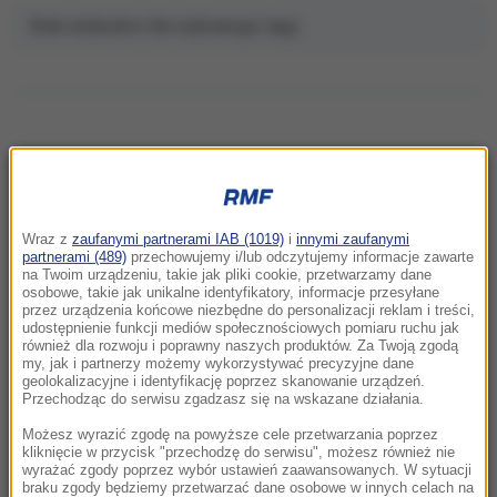
Brak artykułów dla wybranego tagu.
NAJNOWSZE
Wraz z
zaufanymi partnerami IAB (1019)
i
innymi zaufanymi
13:11
partnerami (489)
przechowujemy i/lub odczytujemy informacje zawarte
Karambol na S3. Siedem pojazdów zderzyło
na Twoim urządzeniu, takie jak pliki cookie, przetwarzamy dane
osobowe, takie jak unikalne identyfikatory, informacje przesyłane
się pod Szczecinem
przez urządzenia końcowe niezbędne do personalizacji reklam i treści,
udostępnienie funkcji mediów społecznościowych pomiaru ruchu jak
również dla rozwoju i poprawny naszych produktów. Za Twoją zgodą
13:02
my, jak i partnerzy możemy wykorzystywać precyzyjne dane
Olga Tokarczuk robi furorę na Wyspach.
geolokalizacyjne i identyfikację poprzez skanowanie urządzeń.
Książka pisarki trafiła na listę wszech czasów
Przechodząc do serwisu zgadzasz się na wskazane działania.
Możesz wyrazić zgodę na powyższe cele przetwarzania poprzez
12:50
kliknięcie w przycisk "przechodzę do serwisu", możesz również nie
wyrażać zgody poprzez wybór ustawień zaawansowanych. W sytuacji
Afera z pieniędzmi dla powodzian. Działaczka
braku zgody będziemy przetwarzać dane osobowe w innych celach na