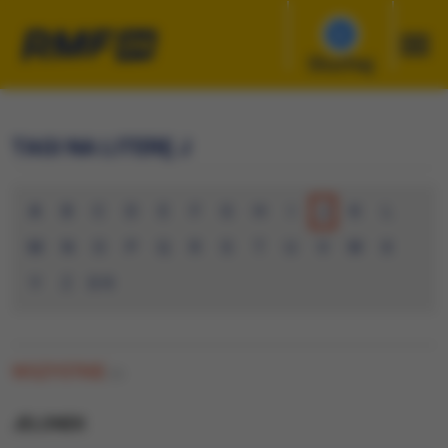
Słuchaj
TAGI NA LITERĘ J
A
B
C
D
E
F
G
H
I
J
K
L
M
N
O
P
Q
R
S
T
U
V
W
X
Y
Z
0-9
WSZYSTKIE
(0)
JELONEK