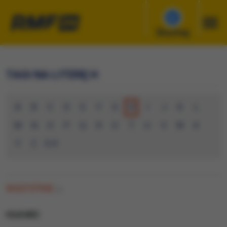
Słuchaj
TAGI NA LITERĘ H
A
B
C
D
E
F
G
H
I
J
K
L
M
N
O
P
Q
R
S
T
U
V
W
X
Y
Z
0-9
WSZYSTKIE
(0)
HUAWEI