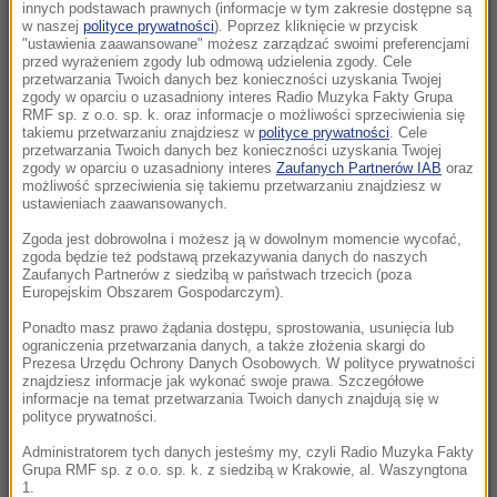
Morawiecki. Były premier spotkał się z
innych podstawach prawnych (informacje w tym zakresie dostępne są
w naszej
polityce prywatności
). Poprzez kliknięcie w przycisk
mieszkańcami Jagodna
"ustawienia zaawansowane" możesz zarządzać swoimi preferencjami
przed wyrażeniem zgody lub odmową udzielenia zgody. Cele
21:11
przetwarzania Twoich danych bez konieczności uzyskania Twojej
zgody w oparciu o uzasadniony interes Radio Muzyka Fakty Grupa
Senat USA przyjął ustawę o „piekielnych”
RMF sp. z o.o. sp. k. oraz informacje o możliwości sprzeciwienia się
sankcjach Grahama na Rosję i Iran
takiemu przetwarzaniu znajdziesz w
polityce prywatności
. Cele
przetwarzania Twoich danych bez konieczności uzyskania Twojej
zgody w oparciu o uzasadniony interes
Zaufanych Partnerów IAB
oraz
21:05
możliwość sprzeciwienia się takiemu przetwarzaniu znajdziesz w
Atak nożownika na nastolatka w Kamiennej
ustawieniach zaawansowanych.
Górze. Trwa obława na sprawcę
Zgoda jest dobrowolna i możesz ją w dowolnym momencie wycofać,
zgoda będzie też podstawą przekazywania danych do naszych
Zaufanych Partnerów z siedzibą w państwach trzecich (poza
20:53
Europejskim Obszarem Gospodarczym).
Chciał dotrzeć do Ceuty na paralotni. Wpadł
do morza
Ponadto masz prawo żądania dostępu, sprostowania, usunięcia lub
ograniczenia przetwarzania danych, a także złożenia skargi do
Prezesa Urzędu Ochrony Danych Osobowych. W polityce prywatności
20:50
znajdziesz informacje jak wykonać swoje prawa. Szczegółowe
informacje na temat przetwarzania Twoich danych znajdują się w
Wyścig o Kraków nabiera tempa. Oto wyniki
polityce prywatności.
nowego sondażu
Administratorem tych danych jesteśmy my, czyli Radio Muzyka Fakty
Grupa RMF sp. z o.o. sp. k. z siedzibą w Krakowie, al. Waszyngtona
20:37
1.