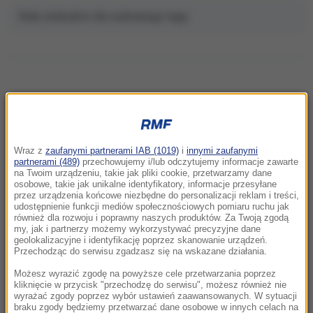
Brak artykułów dla wybranego tagu.
NAJNOWSZE
Wraz z
zaufanymi partnerami IAB (1019)
i
innymi zaufanymi
22:32
partnerami (489)
przechowujemy i/lub odczytujemy informacje zawarte
Hiszpania i Włochy na kursie kolizyjnym.
na Twoim urządzeniu, takie jak pliki cookie, przetwarzamy dane
osobowe, takie jak unikalne identyfikatory, informacje przesyłane
Spór o kontrole graniczne
przez urządzenia końcowe niezbędne do personalizacji reklam i treści,
udostępnienie funkcji mediów społecznościowych pomiaru ruchu jak
również dla rozwoju i poprawny naszych produktów. Za Twoją zgodą
21:41
my, jak i partnerzy możemy wykorzystywać precyzyjne dane
Alarm w Niemczech. Niezidentyfikowane
geolokalizacyjne i identyfikację poprzez skanowanie urządzeń.
drony przeleciały nad „stocznią Patriotów”
Przechodząc do serwisu zgadzasz się na wskazane działania.
Możesz wyrazić zgodę na powyższe cele przetwarzania poprzez
21:38
kliknięcie w przycisk "przechodzę do serwisu", możesz również nie
wyrażać zgody poprzez wybór ustawień zaawansowanych. W sytuacji
Pizza, słoneczna pogoda, Mateusz
braku zgody będziemy przetwarzać dane osobowe w innych celach na