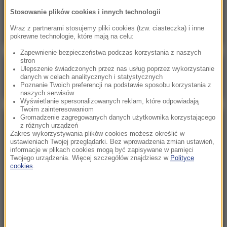
Skala nieprawidłowości na SOR-ach poraża.
Stosowanie plików cookies i innych technologii
Milionowe wypłaty, ponad stugodzinne dyżury
Wraz z partnerami stosujemy pliki cookies (tzw. ciasteczka) i inne
pokrewne technologie, które mają na celu:
Zapewnienie bezpieczeństwa podczas korzystania z naszych
stron
Poranna rozmowa w RMF FM
Ulepszenie świadczonych przez nas usług poprzez wykorzystanie
danych w celach analitycznych i statystycznych
Gościem Marcin Mastalerek
Poznanie Twoich preferencji na podstawie sposobu korzystania z
naszych serwisów
Wyświetlanie spersonalizowanych reklam, które odpowiadają
Twoim zainteresowaniom
Gromadzenie zagregowanych danych użytkownika korzystającego
NAJPOPULARNIEJSZE
z różnych urządzeń
Zakres wykorzystywania plików cookies możesz określić w
ustawieniach Twojej przeglądarki. Bez wprowadzenia zmian ustawień,
informacje w plikach cookies mogą być zapisywane w pamięci
Sobota, 1 sierpnia 2026 (15:39)
Twojego urządzenia. Więcej szczegółów znajdziesz w
Polityce
Sumy opanowały jezioro Garda. Włosi przygotowali
cookies
.
100 tys. euro dla tych, którzy je złowią
Niedziela, 2 sierpnia 2026 (16:32)
Gdzie żyje się najlepiej? Oto raj dla emigrantów