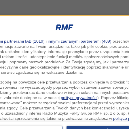
i partnerami IAB (1019)
i
innymi zaufanymi partnerami (489)
przechow
ormacje zawarte na Twoim urządzeniu, takie jak pliki cookie, przetwar
jak unikalne identyfikatory, informacje przesyłane przez urządzenia k
i reklam i treści, udostępnienie funkcji mediów społecznościowych pom
woju i poprawny naszych produktów. Za Twoją zgodą my, jak i partner
recyzyjne dane geolokalizacyjne i identyfikację poprzez skanowanie u
serwisu zgadzasz się na wskazane działania.
zgodę na powyższe cele przetwarzania poprzez kliknięcie w przycisk 
z również nie wyrażać zgody poprzez wybór ustawień zaawansowanych
dziemy przetwarzać dane osobowe w innych celach na innych podsta
ym zakresie dostępne są w naszej
polityce prywatności
). Poprzez kliknię
awansowane" możesz zarządzać swoimi preferencjami przed wyrażenie
ia zgody. Cele przetwarzania Twoich danych bez konieczności uzyska
 o uzasadniony interes Radio Muzyka Fakty Grupa RMF sp. z o.o. sp. k
żliwości sprzeciwienia się takiemu przetwarzaniu znajdziesz w
polityce
nia Twoich danych bez konieczności uzyskania Twojej zgody w oparci
ch Partnerów IAB
oraz możliwość sprzeciwienia się takiemu przetwarza