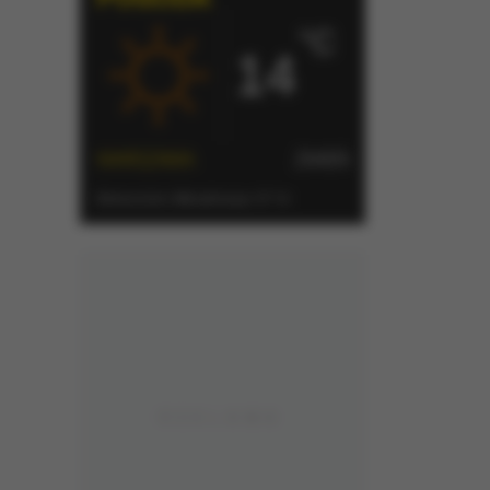
darki. Bez
pamięci Twojego
°C
14
WARSZAWA
ZMIEŃ
Słonecznie
| Aktualizacja: 07:16