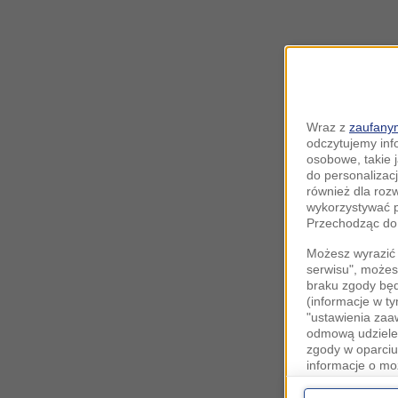
Wraz z
zaufanym
odczytujemy inf
osobowe, takie 
do personalizacj
również dla roz
wykorzystywać p
Przechodząc do 
Możesz wyrazić 
serwisu", możes
braku zgody bę
(informacje w t
"ustawienia za
odmową udzielen
zgody w oparciu
informacje o mo
Cele przetwarza
interes
Zaufany