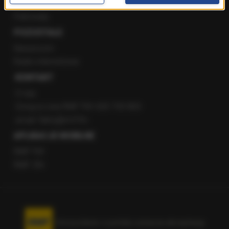
Staż w RMF24
Patronaty
POZOSTAŁE
Newsroom
Radio internetowe
KONTAKT
O nas
Gorąca Linia RMF FM: 600 700 800
email: fakty@rmf.fm
APLIKACJE MOBILNE
RMF FM
RMF ON
Korzystanie z portalu oznacza akceptację