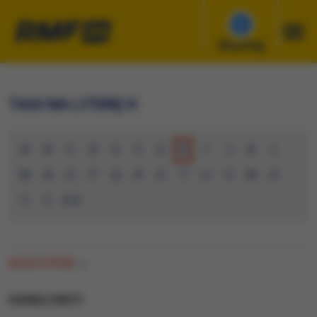
Słuchaj
TAGI NA LITERĘ H
A
B
C
D
E
F
G
H
I
J
K
L
M
N
O
P
Q
R
S
T
U
V
W
X
Y
Z
0-9
WSZYSTKIE
(0)
HANDLOWCY