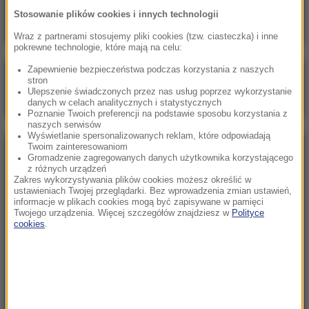
Oto ilu Ukraińców pracuje u nas legalnie
Stosowanie plików cookies i innych technologii
Wraz z partnerami stosujemy pliki cookies (tzw. ciasteczka) i inne
pokrewne technologie, które mają na celu:
Zapewnienie bezpieczeństwa podczas korzystania z naszych
Poranna rozmowa w RMF FM
stron
Ulepszenie świadczonych przez nas usług poprzez wykorzystanie
Gościem Marcin Mastalerek
danych w celach analitycznych i statystycznych
Poznanie Twoich preferencji na podstawie sposobu korzystania z
naszych serwisów
Wyświetlanie spersonalizowanych reklam, które odpowiadają
Twoim zainteresowaniom
NAJPOPULARNIEJSZE
Gromadzenie zagregowanych danych użytkownika korzystającego
z różnych urządzeń
Zakres wykorzystywania plików cookies możesz określić w
Sobota, 1 sierpnia 2026 (15:39)
ustawieniach Twojej przeglądarki. Bez wprowadzenia zmian ustawień,
informacje w plikach cookies mogą być zapisywane w pamięci
Sumy opanowały jezioro Garda. Włosi przygotowali
Twojego urządzenia. Więcej szczegółów znajdziesz w
Polityce
100 tys. euro dla tych, którzy je złowią
cookies
.
Niedziela, 2 sierpnia 2026 (16:32)
Gdzie żyje się najlepiej? Oto raj dla emigrantów