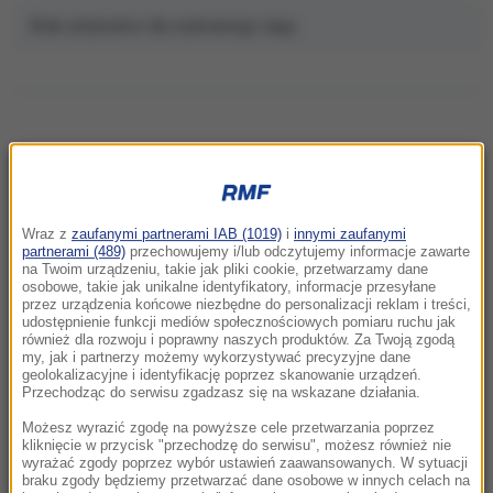
Brak artykułów dla wybranego tagu.
NAJNOWSZE
Wraz z
zaufanymi partnerami IAB (1019)
i
innymi zaufanymi
11:06
partnerami (489)
przechowujemy i/lub odczytujemy informacje zawarte
na Twoim urządzeniu, takie jak pliki cookie, przetwarzamy dane
Anastazja Kuś mistrzynią świata.
osobowe, takie jak unikalne identyfikatory, informacje przesyłane
Historyczne złoto dla Polski
przez urządzenia końcowe niezbędne do personalizacji reklam i treści,
udostępnienie funkcji mediów społecznościowych pomiaru ruchu jak
również dla rozwoju i poprawny naszych produktów. Za Twoją zgodą
10:54
my, jak i partnerzy możemy wykorzystywać precyzyjne dane
Rolnik z Ostropy zaorał nowy asfalt. Policja
geolokalizacyjne i identyfikację poprzez skanowanie urządzeń.
Przechodząc do serwisu zgadzasz się na wskazane działania.
zatrzymała mężczyznę
Możesz wyrazić zgodę na powyższe cele przetwarzania poprzez
10:26
kliknięcie w przycisk "przechodzę do serwisu", możesz również nie
wyrażać zgody poprzez wybór ustawień zaawansowanych. W sytuacji
To nie był głupi żart. Przebrany za klauna 15-
braku zgody będziemy przetwarzać dane osobowe w innych celach na