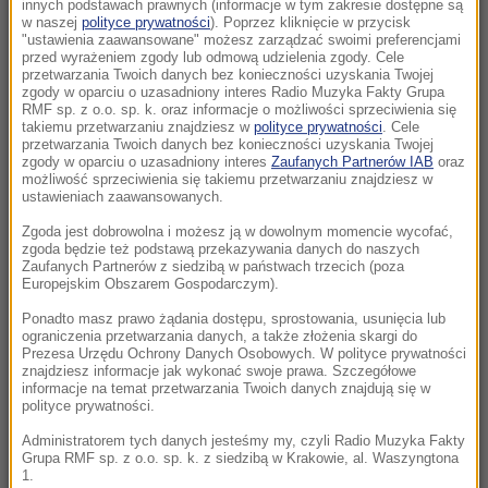
latek podejrzewany o zabójstwo
innych podstawach prawnych (informacje w tym zakresie dostępne są
w naszej
polityce prywatności
). Poprzez kliknięcie w przycisk
"ustawienia zaawansowane" możesz zarządzać swoimi preferencjami
10:00
przed wyrażeniem zgody lub odmową udzielenia zgody. Cele
Nie tylko dla rodzin! Odkryj, w czym może
przetwarzania Twoich danych bez konieczności uzyskania Twojej
zgody w oparciu o uzasadniony interes Radio Muzyka Fakty Grupa
pomóc terapia systemowa
RMF sp. z o.o. sp. k. oraz informacje o możliwości sprzeciwienia się
takiemu przetwarzaniu znajdziesz w
polityce prywatności
. Cele
przetwarzania Twoich danych bez konieczności uzyskania Twojej
09:51
zgody w oparciu o uzasadniony interes
Zaufanych Partnerów IAB
oraz
Groźny wypadek w Pułankowicach. Zderzenie
możliwość sprzeciwienia się takiemu przetwarzaniu znajdziesz w
ustawieniach zaawansowanych.
busa z osobówką, wielu rannych
Zgoda jest dobrowolna i możesz ją w dowolnym momencie wycofać,
09:21
zgoda będzie też podstawą przekazywania danych do naszych
Zaufanych Partnerów z siedzibą w państwach trzecich (poza
UEFA spłaciła kochankę Infantino? Sensacyjne
Europejskim Obszarem Gospodarczym).
doniesienia brytyjskiej prasy
Ponadto masz prawo żądania dostępu, sprostowania, usunięcia lub
ograniczenia przetwarzania danych, a także złożenia skargi do
09:02
Prezesa Urzędu Ochrony Danych Osobowych. W polityce prywatności
Katastrofa w Utah. Śmigłowiec gaśniczy
znajdziesz informacje jak wykonać swoje prawa. Szczegółowe
informacje na temat przetwarzania Twoich danych znajdują się w
rozbił się podczas walki z pożarem
polityce prywatności.
Administratorem tych danych jesteśmy my, czyli Radio Muzyka Fakty
08:20
Grupa RMF sp. z o.o. sp. k. z siedzibą w Krakowie, al. Waszyngtona
PiS chce deportacji, rzeczniczka podaje dane.
1.