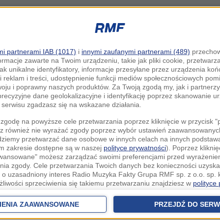
i partnerami IAB (1017)
i
innymi zaufanymi partnerami (489)
przechow
ormacje zawarte na Twoim urządzeniu, takie jak pliki cookie, przetwar
jak unikalne identyfikatory, informacje przesyłane przez urządzenia k
i reklam i treści, udostępnienie funkcji mediów społecznościowych pom
woju i poprawny naszych produktów. Za Twoją zgodą my, jak i partner
recyzyjne dane geolokalizacyjne i identyfikację poprzez skanowanie u
serwisu zgadzasz się na wskazane działania.
zgodę na powyższe cele przetwarzania poprzez kliknięcie w przycisk 
z również nie wyrażać zgody poprzez wybór ustawień zaawansowanych
dziemy przetwarzać dane osobowe w innych celach na innych podsta
ym zakresie dostępne są w naszej
polityce prywatności
). Poprzez kliknię
awansowane" możesz zarządzać swoimi preferencjami przed wyrażenie
ia zgody. Cele przetwarzania Twoich danych bez konieczności uzyska
 o uzasadniony interes Radio Muzyka Fakty Grupa RMF sp. z o.o. sp. k
żliwości sprzeciwienia się takiemu przetwarzaniu znajdziesz w
polityce
nia Twoich danych bez konieczności uzyskania Twojej zgody w oparci
ch Partnerów IAB
oraz możliwość sprzeciwienia się takiemu przetwarza
IENIA ZAAWANSOWANE
PRZEJDŹ DO SERW
aawansowanych.