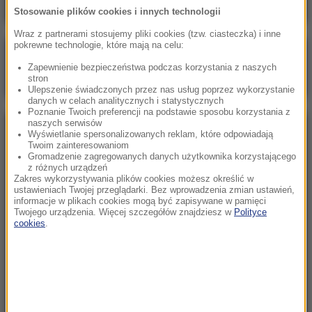
Stosowanie plików cookies i innych technologii
Wraz z partnerami stosujemy pliki cookies (tzw. ciasteczka) i inne
pokrewne technologie, które mają na celu:
Poranna rozmowa w RMF FM
Zapewnienie bezpieczeństwa podczas korzystania z naszych
Gościem Zbigniew Bogucki
stron
Ulepszenie świadczonych przez nas usług poprzez wykorzystanie
danych w celach analitycznych i statystycznych
Poznanie Twoich preferencji na podstawie sposobu korzystania z
naszych serwisów
NAJPOPULARNIEJSZE
Wyświetlanie spersonalizowanych reklam, które odpowiadają
Twoim zainteresowaniom
Gromadzenie zagregowanych danych użytkownika korzystającego
z różnych urządzeń
Niedziela, 2 sierpnia 2026 (16:32)
Zakres wykorzystywania plików cookies możesz określić w
Gdzie żyje się najlepiej? Oto raj dla emigrantów
ustawieniach Twojej przeglądarki. Bez wprowadzenia zmian ustawień,
informacje w plikach cookies mogą być zapisywane w pamięci
Twojego urządzenia. Więcej szczegółów znajdziesz w
Polityce
cookies
.
Sobota, 1 sierpnia 2026 (15:39)
Sumy opanowały jezioro Garda. Włosi przygotowali
100 tys. euro dla tych, którzy je złowią
Niedziela, 2 sierpnia 2026 (05:13)