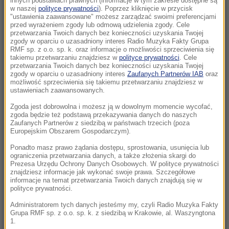
innych podstawach prawnych (informacje w tym zakresie dostępne są
23:04
w naszej
polityce prywatności
). Poprzez kliknięcie w przycisk
"ustawienia zaawansowane" możesz zarządzać swoimi preferencjami
Kierują jednym państwem, ale dzieli ich
przed wyrażeniem zgody lub odmową udzielenia zgody. Cele
przyciemniona szyba?
przetwarzania Twoich danych bez konieczności uzyskania Twojej
zgody w oparciu o uzasadniony interes Radio Muzyka Fakty Grupa
RMF sp. z o.o. sp. k. oraz informacje o możliwości sprzeciwienia się
22:19
takiemu przetwarzaniu znajdziesz w
polityce prywatności
. Cele
Walka o Ligę Europy. Ferencvaros znalazł
przetwarzania Twoich danych bez konieczności uzyskania Twojej
zgody w oparciu o uzasadniony interes
Zaufanych Partnerów IAB
oraz
sposób na Górnika
możliwość sprzeciwienia się takiemu przetwarzaniu znajdziesz w
ustawieniach zaawansowanych.
21:56
Zgoda jest dobrowolna i możesz ją w dowolnym momencie wycofać,
Świetny początek nie wystarczył. Pegula
zgoda będzie też podstawą przekazywania danych do naszych
zatrzymała Fręch w Toronto
Zaufanych Partnerów z siedzibą w państwach trzecich (poza
Europejskim Obszarem Gospodarczym).
21:55
Ponadto masz prawo żądania dostępu, sprostowania, usunięcia lub
ograniczenia przetwarzania danych, a także złożenia skargi do
Ten organizm nie umiera ze starości. Z
Prezesa Urzędu Ochrony Danych Osobowych. W polityce prywatności
łatwością oszukuje śmierć
znajdziesz informacje jak wykonać swoje prawa. Szczegółowe
informacje na temat przetwarzania Twoich danych znajdują się w
polityce prywatności.
21:26
Protest na popularnym europejskim lotnisku.
Administratorem tych danych jesteśmy my, czyli Radio Muzyka Fakty
Grupa RMF sp. z o.o. sp. k. z siedzibą w Krakowie, al. Waszyngtona
Możliwe utrudnienia
1.