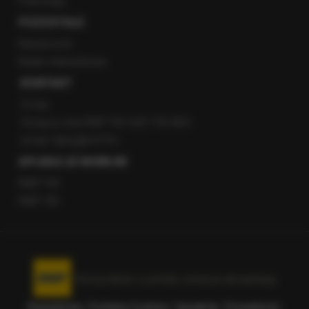
Patronaty
POZOSTAŁE
Newsroom
Radio internetowe
KONTAKT
O nas
Gorąca Linia RMF FM: 600 700 800
email: fakty@rmf.fm
APLIKACJE MOBILNE
RMF FM
RMF ON
Korzystanie z portalu oznacza akceptację
Regulaminu
.
Polityka Cookies
.
SpeakUp
.
Prywatność
.