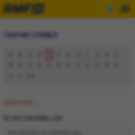
TAGI NA LITERĘ E
A
B
C
D
E
F
G
H
I
J
K
L
M
N
O
P
Q
R
S
T
U
V
W
X
Y
Z
0-9
WSZYSTKIE
(0)
EXTINCTION REBELLION
Brak artykułów dla wybranego tagu.