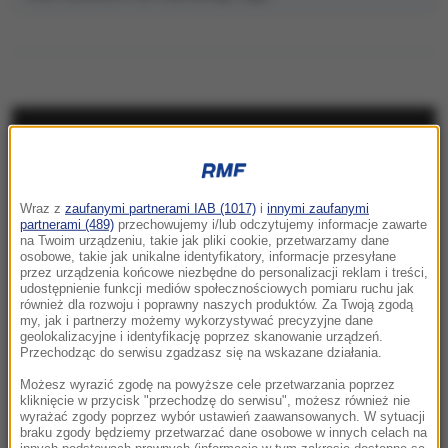
NAJNOWSZE
05:24
Wraz z
zaufanymi partnerami IAB (1017)
i
innymi zaufanymi
Chcą zbudować gigantyczny tunel pod
partnerami (489)
przechowujemy i/lub odczytujemy informacje zawarte
Bałtykiem. Przełomowa deklaracja Estonii
na Twoim urządzeniu, takie jak pliki cookie, przetwarzamy dane
osobowe, takie jak unikalne identyfikatory, informacje przesyłane
przez urządzenia końcowe niezbędne do personalizacji reklam i treści,
23:41
udostępnienie funkcji mediów społecznościowych pomiaru ruchu jak
Hubert Hurkacz gra dalej! Potrzebny był tie-
również dla rozwoju i poprawny naszych produktów. Za Twoją zgodą
my, jak i partnerzy możemy wykorzystywać precyzyjne dane
break
geolokalizacyjne i identyfikację poprzez skanowanie urządzeń.
Przechodząc do serwisu zgadzasz się na wskazane działania.
23:26
Możesz wyrazić zgodę na powyższe cele przetwarzania poprzez
Linette walczyła, ale Jovic okazała się za
kliknięcie w przycisk "przechodzę do serwisu", możesz również nie
wyrażać zgody poprzez wybór ustawień zaawansowanych. W sytuacji
mocna. Toronto nie dla Polki
braku zgody będziemy przetwarzać dane osobowe w innych celach na