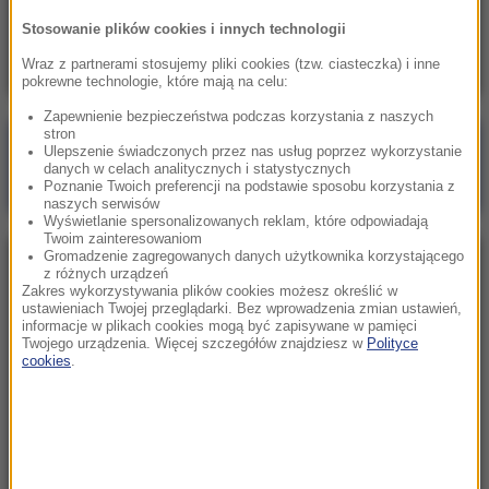
Otworzyli ogień przed świtem. Wojsko
Stosowanie plików cookies i innych technologii
Tajwanu odpiera symulowany atak Chin
Wraz z partnerami stosujemy pliki cookies (tzw. ciasteczka) i inne
pokrewne technologie, które mają na celu:
Zapewnienie bezpieczeństwa podczas korzystania z naszych
stron
Poranna rozmowa w RMF FM
Ulepszenie świadczonych przez nas usług poprzez wykorzystanie
danych w celach analitycznych i statystycznych
Gościem Katarzyna Pełczyńska-Nałęcz
Poznanie Twoich preferencji na podstawie sposobu korzystania z
naszych serwisów
Wyświetlanie spersonalizowanych reklam, które odpowiadają
Twoim zainteresowaniom
Gromadzenie zagregowanych danych użytkownika korzystającego
NAJPOPULARNIEJSZE
z różnych urządzeń
Zakres wykorzystywania plików cookies możesz określić w
ustawieniach Twojej przeglądarki. Bez wprowadzenia zmian ustawień,
informacje w plikach cookies mogą być zapisywane w pamięci
Sobota, 8 sierpnia 2026 (11:47)
Twojego urządzenia. Więcej szczegółów znajdziesz w
Polityce
Czekaliśmy na to aż 27 lat. 12 sierpnia 2026 roku
cookies
.
przejdzie do historii
Sroda, 5 sierpnia 2026 (09:33)
Pracowali w polu, gdy nadeszła burza. Nie żyje 14