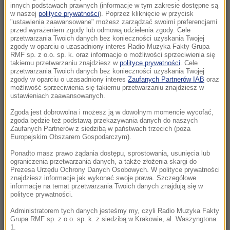
Chicago Fire odrobił straty
innych podstawach prawnych (informacje w tym zakresie dostępne są
w naszej
polityce prywatności
). Poprzez kliknięcie w przycisk
"ustawienia zaawansowane" możesz zarządzać swoimi preferencjami
06:40
przed wyrażeniem zgody lub odmową udzielenia zgody. Cele
Polacy ocenili współpracę Tuska i
przetwarzania Twoich danych bez konieczności uzyskania Twojej
zgody w oparciu o uzasadniony interes Radio Muzyka Fakty Grupa
Nawrockiego. Ponad połowa mówi o
RMF sp. z o.o. sp. k. oraz informacje o możliwości sprzeciwienia się
zagrożeniu
takiemu przetwarzaniu znajdziesz w
polityce prywatności
. Cele
przetwarzania Twoich danych bez konieczności uzyskania Twojej
zgody w oparciu o uzasadniony interes
Zaufanych Partnerów IAB
oraz
06:33
możliwość sprzeciwienia się takiemu przetwarzaniu znajdziesz w
Waldemar Żurek: Ogrywamy prezydenta
ustawieniach zaawansowanych.
metodami zgodnymi z prawem
Zgoda jest dobrowolna i możesz ją w dowolnym momencie wycofać,
zgoda będzie też podstawą przekazywania danych do naszych
06:23
Zaufanych Partnerów z siedzibą w państwach trzecich (poza
Europejskim Obszarem Gospodarczym).
Naturalny trik na piękny zapach w domu. Ten
duet zrobił furorę w sieci
Ponadto masz prawo żądania dostępu, sprostowania, usunięcia lub
ograniczenia przetwarzania danych, a także złożenia skargi do
Prezesa Urzędu Ochrony Danych Osobowych. W polityce prywatności
06:17
znajdziesz informacje jak wykonać swoje prawa. Szczegółowe
Tragedia w największej kopalni złota w
informacje na temat przetwarzania Twoich danych znajdują się w
polityce prywatności.
Egipcie
Administratorem tych danych jesteśmy my, czyli Radio Muzyka Fakty
Grupa RMF sp. z o.o. sp. k. z siedzibą w Krakowie, al. Waszyngtona
05:44
1.