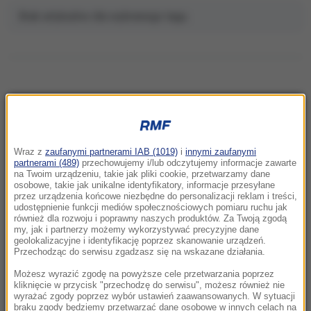
Brak artykułów dla wybranego tagu.
NAJNOWSZE
Wraz z
zaufanymi partnerami IAB (1019)
i
innymi zaufanymi
07:03
partnerami (489)
przechowujemy i/lub odczytujemy informacje zawarte
Nowosybirsk bije rekord świata w szybkości
na Twoim urządzeniu, takie jak pliki cookie, przetwarzamy dane
osobowe, takie jak unikalne identyfikatory, informacje przesyłane
remontów. Nie zgadniesz, dlaczego
przez urządzenia końcowe niezbędne do personalizacji reklam i treści,
udostępnienie funkcji mediów społecznościowych pomiaru ruchu jak
06:55
również dla rozwoju i poprawny naszych produktów. Za Twoją zgodą
my, jak i partnerzy możemy wykorzystywać precyzyjne dane
Jak przygotować dom i rodzinę na sytuację
geolokalizacyjne i identyfikację poprzez skanowanie urządzeń.
kryzysową? Praktyczny poradnik
Przechodząc do serwisu zgadzasz się na wskazane działania.
Możesz wyrazić zgodę na powyższe cele przetwarzania poprzez
06:41
kliknięcie w przycisk "przechodzę do serwisu", możesz również nie
Błysnął w 94. minucie. Lewandowski z bramką,
wyrażać zgody poprzez wybór ustawień zaawansowanych. W sytuacji
braku zgody będziemy przetwarzać dane osobowe w innych celach na