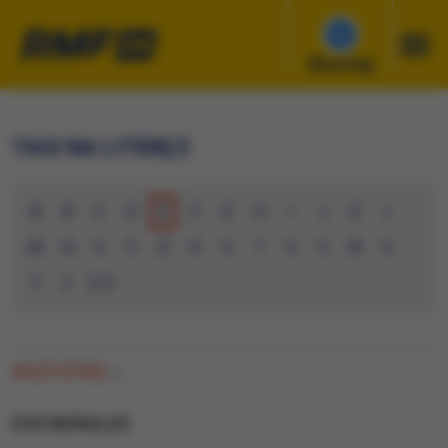
Słuchaj
TAGI NA LITERĘ E
A
B
C
D
E
F
G
H
I
J
K
L
M
N
O
P
Q
R
S
T
U
V
W
X
Y
Z
0-9
WSZYSTKIE
(0)
EVO MORALES