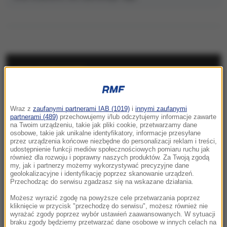
NAJNOWSZE
06:30
„Na wciśnięcie guzika zrobią coming out”.
Wraz z
zaufanymi partnerami IAB (1019)
i
innymi zaufanymi
partnerami (489)
przechowujemy i/lub odczytujemy informacje zawarte
Jeszcze kilku posłów dołączy do Rozwój
na Twoim urządzeniu, takie jak pliki cookie, przetwarzamy dane
Plus?
osobowe, takie jak unikalne identyfikatory, informacje przesyłane
przez urządzenia końcowe niezbędne do personalizacji reklam i treści,
udostępnienie funkcji mediów społecznościowych pomiaru ruchu jak
06:29
również dla rozwoju i poprawny naszych produktów. Za Twoją zgodą
my, jak i partnerzy możemy wykorzystywać precyzyjne dane
"Lubię grać tym, co mam, ale też tym, czego
geolokalizacyjne i identyfikację poprzez skanowanie urządzeń.
mi brakuje". Vincent Cassel w specjalnej
Przechodząc do serwisu zgadzasz się na wskazane działania.
rozmowie z RMF FM
Możesz wyrazić zgodę na powyższe cele przetwarzania poprzez
kliknięcie w przycisk "przechodzę do serwisu", możesz również nie
05:55
wyrażać zgody poprzez wybór ustawień zaawansowanych. W sytuacji
braku zgody będziemy przetwarzać dane osobowe w innych celach na
Każdego dnia ginie tam średnio jedno