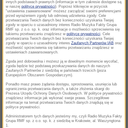
innych podstawach prawnych (informacje w tym zakresie dostępne są
dziecko. Szokujące dane UNICEF
w naszej
polityce prywatności
). Poprzez kliknięcie w przycisk
"ustawienia zaawansowane" możesz zarządzać swoimi preferencjami
przed wyrażeniem zgody lub odmową udzielenia zgody. Cele
05:28
przetwarzania Twoich danych bez konieczności uzyskania Twojej
Historyczne rozmowy w Wenezueli. Kraj może
zgody w oparciu o uzasadniony interes Radio Muzyka Fakty Grupa
RMF sp. z o.o. sp. k. oraz informacje o możliwości sprzeciwienia się
przejść rewolucję
takiemu przetwarzaniu znajdziesz w
polityce prywatności
. Cele
przetwarzania Twoich danych bez konieczności uzyskania Twojej
zgody w oparciu o uzasadniony interes
Zaufanych Partnerów IAB
oraz
23:57
możliwość sprzeciwienia się takiemu przetwarzaniu znajdziesz w
Były żołnierz USA przechodzi piekło w Rosji.
ustawieniach zaawansowanych.
Waszyngton naciska na Moskwę
Zgoda jest dobrowolna i możesz ją w dowolnym momencie wycofać,
zgoda będzie też podstawą przekazywania danych do naszych
23:18
Zaufanych Partnerów z siedzibą w państwach trzecich (poza
Europejskim Obszarem Gospodarczym).
„To był dobry dzień”. Iga Świątek awansowała
do kolejnej rundy w Toronto
Ponadto masz prawo żądania dostępu, sprostowania, usunięcia lub
ograniczenia przetwarzania danych, a także złożenia skargi do
Prezesa Urzędu Ochrony Danych Osobowych. W polityce prywatności
23:08
znajdziesz informacje jak wykonać swoje prawa. Szczegółowe
„Są już pewne postępy”. Donald Trump mówił
informacje na temat przetwarzania Twoich danych znajdują się w
polityce prywatności.
o wojnie w Ukrainie
Administratorem tych danych jesteśmy my, czyli Radio Muzyka Fakty
Grupa RMF sp. z o.o. sp. k. z siedzibą w Krakowie, al. Waszyngtona
22:17
1.
GKS Katowice w nieciekawej sytuacji przed