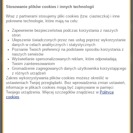
rewanżem z Izraelczykami
Stosowanie plików cookies i innych technologii
Wraz z partnerami stosujemy pliki cookies (tzw. ciasteczka) i inne
pokrewne technologie, które mają na celu:
Zapewnienie bezpieczeństwa podczas korzystania z naszych
stron
Poranna rozmowa w RMF FM
Ulepszenie świadczonych przez nas usług poprzez wykorzystanie
danych w celach analitycznych i statystycznych
Gościem Marcin Mastalerek
Poznanie Twoich preferencji na podstawie sposobu korzystania z
naszych serwisów
Wyświetlanie spersonalizowanych reklam, które odpowiadają
Twoim zainteresowaniom
Gromadzenie zagregowanych danych użytkownika korzystającego
NAJPOPULARNIEJSZE
z różnych urządzeń
Zakres wykorzystywania plików cookies możesz określić w
ustawieniach Twojej przeglądarki. Bez wprowadzenia zmian ustawień,
Niedziela, 2 sierpnia 2026 (16:32)
informacje w plikach cookies mogą być zapisywane w pamięci
Twojego urządzenia. Więcej szczegółów znajdziesz w
Polityce
Gdzie żyje się najlepiej? Oto raj dla emigrantów
cookies
.
Sobota, 1 sierpnia 2026 (15:39)
Sumy opanowały jezioro Garda. Włosi przygotowali
100 tys. euro dla tych, którzy je złowią