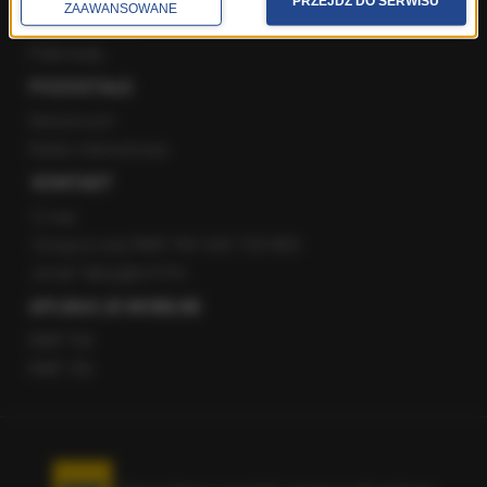
PRZEJDŹ DO SERWISU
ZAAWANSOWANE
Staż w RMF24
Patronaty
POZOSTAŁE
Newsroom
Radio internetowe
KONTAKT
O nas
Gorąca Linia RMF FM: 600 700 800
email: fakty@rmf.fm
APLIKACJE MOBILNE
RMF FM
RMF ON