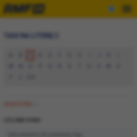
TAGI NA LITERĘ C
A
B
C
D
E
F
G
H
I
J
K
L
M
N
O
P
Q
R
S
T
U
V
W
X
Y
Z
0-9
WSZYSTKIE
(0)
CZUJNIK DYMU
Brak artykułów dla wybranego tagu.