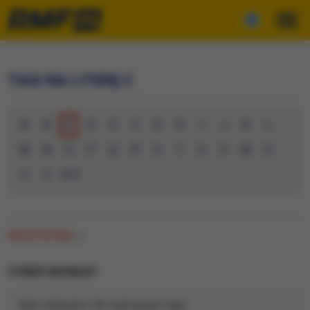
TAGI NA LITERĘ C
A
B
C
D
E
F
G
H
I
J
K
L
M
N
O
P
Q
R
S
T
U
V
W
X
Y
Z
0-9
WSZYSTKIE
(0)
CYBER MONDAY
Brak artykułów dla wybranego tagu.