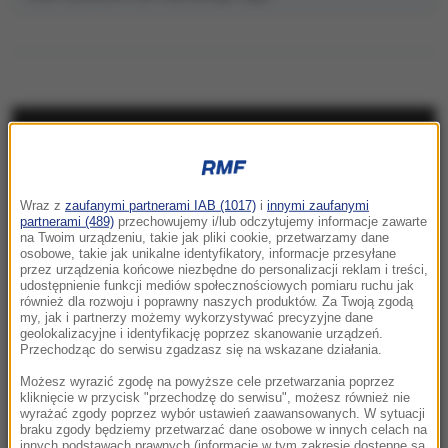
NAJNOWSZE
17:40
Wraz z
zaufanymi partnerami IAB (1017)
i
innymi zaufanymi
Ostry komunikat korsykańskich
partnerami (489)
przechowujemy i/lub odczytujemy informacje zawarte
na Twoim urządzeniu, takie jak pliki cookie, przetwarzamy dane
separatystów. Grożą osadnikom
osobowe, takie jak unikalne identyfikatory, informacje przesyłane
przez urządzenia końcowe niezbędne do personalizacji reklam i treści,
17:17
udostępnienie funkcji mediów społecznościowych pomiaru ruchu jak
również dla rozwoju i poprawny naszych produktów. Za Twoją zgodą
Grad miał nawet 7 cm średnicy. Potężne burze
my, jak i partnerzy możemy wykorzystywać precyzyjne dane
nad Warmią i Mazurami
geolokalizacyjne i identyfikację poprzez skanowanie urządzeń.
Przechodząc do serwisu zgadzasz się na wskazane działania.
17:05
Możesz wyrazić zgodę na powyższe cele przetwarzania poprzez
Litwa ostrzega przed prowokacją Rosji
kliknięcie w przycisk "przechodzę do serwisu", możesz również nie
wyrażać zgody poprzez wybór ustawień zaawansowanych. W sytuacji
braku zgody będziemy przetwarzać dane osobowe w innych celach na
16:55
innych podstawach prawnych (informacje w tym zakresie dostępne są