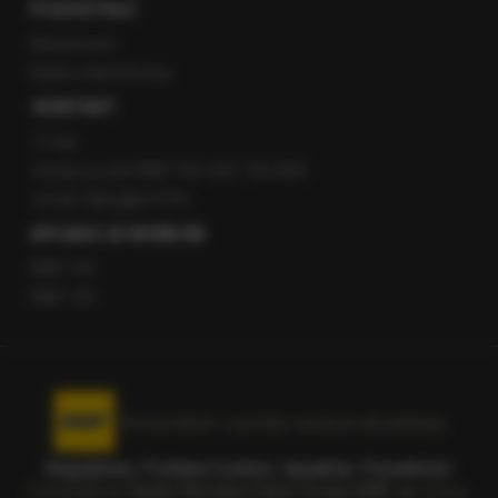
POZOSTAŁE
Newsroom
Radio internetowe
KONTAKT
O nas
Gorąca Linia RMF FM: 600 700 800
email: fakty@rmf.fm
APLIKACJE MOBILNE
RMF FM
RMF ON
Korzystanie z portalu oznacza akceptację
Regulaminu
.
Polityka Cookies
.
SpeakUp
.
Prywatność
.
Copyright by
Radio Muzyka Fakty Grupa RMF sp. z o.o.