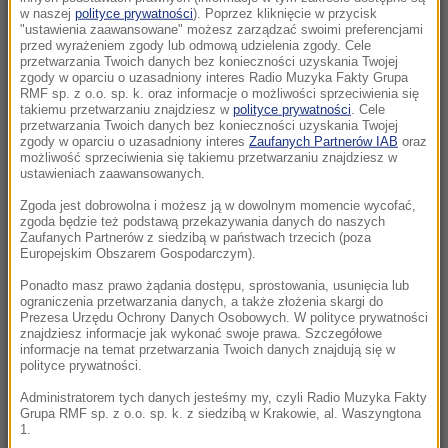
Kiedy jeść jajka, by schudnąć? Zaskakujące
w naszej
polityce prywatności
). Poprzez kliknięcie w przycisk
"ustawienia zaawansowane" możesz zarządzać swoimi preferencjami
efekty wyboru odpowiedniej pory
przed wyrażeniem zgody lub odmową udzielenia zgody. Cele
przetwarzania Twoich danych bez konieczności uzyskania Twojej
zgody w oparciu o uzasadniony interes Radio Muzyka Fakty Grupa
16:35
RMF sp. z o.o. sp. k. oraz informacje o możliwości sprzeciwienia się
Tragedia na drodze w Świętokrzyskiem.
takiemu przetwarzaniu znajdziesz w
polityce prywatności
. Cele
przetwarzania Twoich danych bez konieczności uzyskania Twojej
Jedna osoba nie żyje
zgody w oparciu o uzasadniony interes
Zaufanych Partnerów IAB
oraz
możliwość sprzeciwienia się takiemu przetwarzaniu znajdziesz w
16:34
ustawieniach zaawansowanych.
Znaleziono niewybuch. Utrudnienia w ścisłym
Zgoda jest dobrowolna i możesz ją w dowolnym momencie wycofać,
centrum Warszawy
zgoda będzie też podstawą przekazywania danych do naszych
Zaufanych Partnerów z siedzibą w państwach trzecich (poza
Europejskim Obszarem Gospodarczym).
15:55
Ważna ukraińska urzędniczka podejrzana o
Ponadto masz prawo żądania dostępu, sprostowania, usunięcia lub
ograniczenia przetwarzania danych, a także złożenia skargi do
zatajenie majątku
Prezesa Urzędu Ochrony Danych Osobowych. W polityce prywatności
znajdziesz informacje jak wykonać swoje prawa. Szczegółowe
informacje na temat przetwarzania Twoich danych znajdują się w
15:47
polityce prywatności.
Prezydent wnioskował o referendum. Senat
drugi raz mówi „nie”
Administratorem tych danych jesteśmy my, czyli Radio Muzyka Fakty
Grupa RMF sp. z o.o. sp. k. z siedzibą w Krakowie, al. Waszyngtona
1.