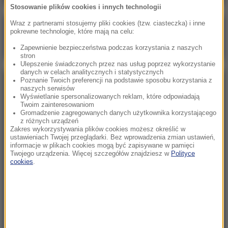
Stosowanie plików cookies i innych technologii
Wraz z partnerami stosujemy pliki cookies (tzw. ciasteczka) i inne
Poranna rozmowa w RMF FM
pokrewne technologie, które mają na celu:
Gościem Marcin Mastalerek
Zapewnienie bezpieczeństwa podczas korzystania z naszych
stron
Ulepszenie świadczonych przez nas usług poprzez wykorzystanie
danych w celach analitycznych i statystycznych
Poznanie Twoich preferencji na podstawie sposobu korzystania z
NAJPOPULARNIEJSZE
naszych serwisów
Wyświetlanie spersonalizowanych reklam, które odpowiadają
Twoim zainteresowaniom
Niedziela, 2 sierpnia 2026 (16:32)
Gromadzenie zagregowanych danych użytkownika korzystającego
z różnych urządzeń
Gdzie żyje się najlepiej? Oto raj dla emigrantów
Zakres wykorzystywania plików cookies możesz określić w
ustawieniach Twojej przeglądarki. Bez wprowadzenia zmian ustawień,
informacje w plikach cookies mogą być zapisywane w pamięci
Twojego urządzenia. Więcej szczegółów znajdziesz w
Polityce
Sobota, 1 sierpnia 2026 (15:39)
cookies
.
Sumy opanowały jezioro Garda. Włosi przygotowali
100 tys. euro dla tych, którzy je złowią
Niedziela, 2 sierpnia 2026 (05:13)
Włosi zachwyceni polskimi turystami. W tym