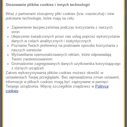
Stosowanie plików cookies i innych technologii
Wraz z partnerami stosujemy pliki cookies (tzw. ciasteczka) i inne
pokrewne technologie, które mają na celu:
Poranna rozmowa w RMF FM
Zapewnienie bezpieczeństwa podczas korzystania z naszych
Gościem Marcin Mastalerek
stron
Ulepszenie świadczonych przez nas usług poprzez wykorzystanie
danych w celach analitycznych i statystycznych
Poznanie Twoich preferencji na podstawie sposobu korzystania z
naszych serwisów
NAJPOPULARNIEJSZE
Wyświetlanie spersonalizowanych reklam, które odpowiadają
Twoim zainteresowaniom
Gromadzenie zagregowanych danych użytkownika korzystającego
z różnych urządzeń
Niedziela, 2 sierpnia 2026 (16:32)
Zakres wykorzystywania plików cookies możesz określić w
Gdzie żyje się najlepiej? Oto raj dla emigrantów
ustawieniach Twojej przeglądarki. Bez wprowadzenia zmian ustawień,
informacje w plikach cookies mogą być zapisywane w pamięci
Twojego urządzenia. Więcej szczegółów znajdziesz w
Polityce
cookies
.
Sobota, 1 sierpnia 2026 (15:39)
Sumy opanowały jezioro Garda. Włosi przygotowali
100 tys. euro dla tych, którzy je złowią
Niedziela, 2 sierpnia 2026 (05:13)