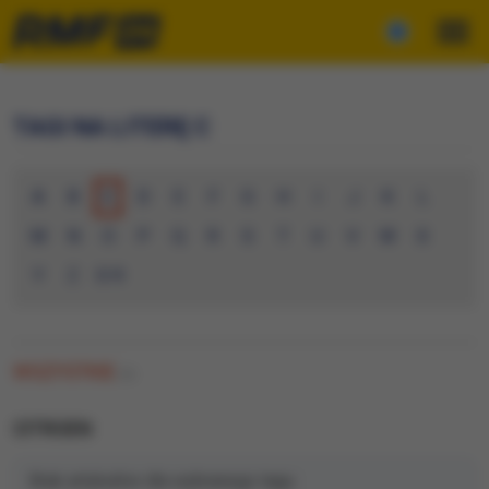
TAGI NA LITERĘ C
A
B
C
D
E
F
G
H
I
J
K
L
M
N
O
P
Q
R
S
T
U
V
W
X
Y
Z
0-9
WSZYSTKIE
(0)
CITROEN
Brak artykułów dla wybranego tagu.