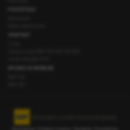
Patronaty
POZOSTAŁE
Newsroom
Radio internetowe
KONTAKT
O nas
Gorąca Linia RMF FM: 600 700 800
email: fakty@rmf.fm
APLIKACJE MOBILNE
RMF FM
RMF ON
Korzystanie z portalu oznacza akceptację
Regulaminu
.
Polityka Cookies
.
SpeakUp
.
Prywatność
.