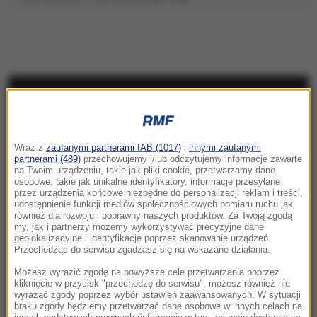
NAJNOWSZE
20:05
Wraz z
zaufanymi partnerami IAB (1017)
i
innymi zaufanymi
Pogrzeb Andrzeja Morozowskiego 14
partnerami (489)
przechowujemy i/lub odczytujemy informacje zawarte
sierpnia. Gdzie spocznie?
na Twoim urządzeniu, takie jak pliki cookie, przetwarzamy dane
osobowe, takie jak unikalne identyfikatory, informacje przesyłane
przez urządzenia końcowe niezbędne do personalizacji reklam i treści,
19:50
udostępnienie funkcji mediów społecznościowych pomiaru ruchu jak
Kaszel i pieczenie oczu po kąpieli w termach.
również dla rozwoju i poprawny naszych produktów. Za Twoją zgodą
my, jak i partnerzy możemy wykorzystywać precyzyjne dane
Tajemniczy incydent na Słowacji
geolokalizacyjne i identyfikację poprzez skanowanie urządzeń.
Przechodząc do serwisu zgadzasz się na wskazane działania.
19:49
Możesz wyrazić zgodę na powyższe cele przetwarzania poprzez
Świętokrzyskie: Konar spadł na pielgrzymów
kliknięcie w przycisk "przechodzę do serwisu", możesz również nie
wyrażać zgody poprzez wybór ustawień zaawansowanych. W sytuacji
w czasie burzy
braku zgody będziemy przetwarzać dane osobowe w innych celach na