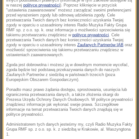
innych podstawach prawnych (informacje w tym zakresie dostępne są
19:14
w naszej
polityce prywatności
). Poprzez kliknięcie w przycisk
"ustawienia zaawansowane" możesz zarządzać swoimi preferencjami
Polski turysta nie żyje. Tragiczny wypadek w
przed wyrażeniem zgody lub odmową udzielenia zgody. Cele
Pirenejach
przetwarzania Twoich danych bez konieczności uzyskania Twojej
zgody w oparciu o uzasadniony interes Radio Muzyka Fakty Grupa
RMF sp. z o.o. sp. k. oraz informacje o możliwości sprzeciwienia się
19:10
takiemu przetwarzaniu znajdziesz w
polityce prywatności
. Cele
Samodzielnie, drodzy uczniowie. Oto sposób
przetwarzania Twoich danych bez konieczności uzyskania Twojej
zgody w oparciu o uzasadniony interes
Zaufanych Partnerów IAB
oraz
Danii na nadużywanie AI
możliwość sprzeciwienia się takiemu przetwarzaniu znajdziesz w
ustawieniach zaawansowanych.
19:06
Zgoda jest dobrowolna i możesz ją w dowolnym momencie wycofać,
Prezydent: Z drogi, na którą wszedłem w
zgoda będzie też podstawą przekazywania danych do naszych
kampanii wyborczej, nie zejdę nigdy
Zaufanych Partnerów z siedzibą w państwach trzecich (poza
Europejskim Obszarem Gospodarczym).
18:55
Ponadto masz prawo żądania dostępu, sprostowania, usunięcia lub
ograniczenia przetwarzania danych, a także złożenia skargi do
Amanda Knox wraca z komedią, ale „to nie
Prezesa Urzędu Ochrony Danych Osobowych. W polityce prywatności
jest temat do żartów”
znajdziesz informacje jak wykonać swoje prawa. Szczegółowe
informacje na temat przetwarzania Twoich danych znajdują się w
polityce prywatności.
18:15
Apel z rosyjskiego MSZ w sprawie wojny.
Administratorem tych danych jesteśmy my, czyli Radio Muzyka Fakty
Grupa RMF sp. z o.o. sp. k. z siedzibą w Krakowie, al. Waszyngtona
„Musimy być przygotowani”
1.