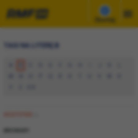
Słuchaj
TAGI NA LITERĘ B
A
B
C
D
E
F
G
H
I
J
K
L
M
N
O
P
Q
R
S
T
U
V
W
X
Y
Z
0-9
WSZYSTKIE
(0)
BROWARY