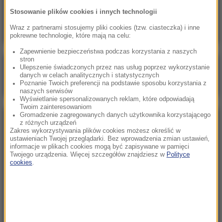
„Nie jest dobrze”. Hunter Biden o stanie
Stosowanie plików cookies i innych technologii
zdrowotnym ojca
Wraz z partnerami stosujemy pliki cookies (tzw. ciasteczka) i inne
pokrewne technologie, które mają na celu:
Zapewnienie bezpieczeństwa podczas korzystania z naszych
stron
Poranna rozmowa w RMF FM
Ulepszenie świadczonych przez nas usług poprzez wykorzystanie
danych w celach analitycznych i statystycznych
Gościem Marcin Mastalerek
Poznanie Twoich preferencji na podstawie sposobu korzystania z
naszych serwisów
Wyświetlanie spersonalizowanych reklam, które odpowiadają
Twoim zainteresowaniom
Gromadzenie zagregowanych danych użytkownika korzystającego
NAJPOPULARNIEJSZE
z różnych urządzeń
Zakres wykorzystywania plików cookies możesz określić w
ustawieniach Twojej przeglądarki. Bez wprowadzenia zmian ustawień,
informacje w plikach cookies mogą być zapisywane w pamięci
Sobota, 8 sierpnia 2026 (11:47)
Twojego urządzenia. Więcej szczegółów znajdziesz w
Polityce
Czekaliśmy na to aż 27 lat. 12 sierpnia 2026 roku
cookies
.
przejdzie do historii
Niedziela, 2 sierpnia 2026 (16:32)
Gdzie żyje się najlepiej? Oto raj dla emigrantów