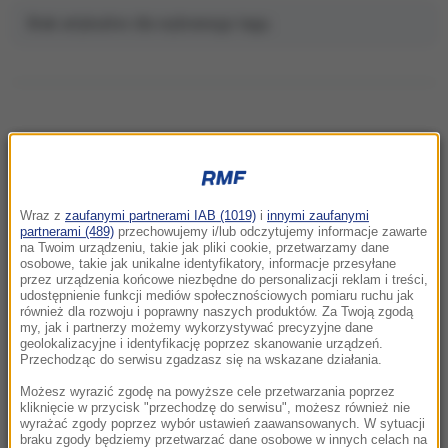
Brak artykułów dla wybranego tagu.
NAJNOWSZE
Wraz z
zaufanymi partnerami IAB (1019)
i
innymi zaufanymi
02:15
partnerami (489)
przechowujemy i/lub odczytujemy informacje zawarte
Nosisz soczewki kontaktowe i pływasz w
na Twoim urządzeniu, takie jak pliki cookie, przetwarzamy dane
osobowe, takie jak unikalne identyfikatory, informacje przesyłane
morzu? Dramatyczny powrót z
przez urządzenia końcowe niezbędne do personalizacji reklam i treści,
egzotycznych wakacji
udostępnienie funkcji mediów społecznościowych pomiaru ruchu jak
również dla rozwoju i poprawny naszych produktów. Za Twoją zgodą
my, jak i partnerzy możemy wykorzystywać precyzyjne dane
22:46
geolokalizacyjne i identyfikację poprzez skanowanie urządzeń.
Pentagon odsuwa ważnego generała.
Przechodząc do serwisu zgadzasz się na wskazane działania.
Dowodził operacjami w Europie
Możesz wyrazić zgodę na powyższe cele przetwarzania poprzez
kliknięcie w przycisk "przechodzę do serwisu", możesz również nie
wyrażać zgody poprzez wybór ustawień zaawansowanych. W sytuacji
21:58
braku zgody będziemy przetwarzać dane osobowe w innych celach na