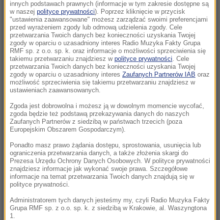
Eksplozja drona w pobliżu gazociągu w
innych podstawach prawnych (informacje w tym zakresie dostępne są
w naszej
polityce prywatności
). Poprzez kliknięcie w przycisk
Bułgarii. Jest stanowisko Kijowa
"ustawienia zaawansowane" możesz zarządzać swoimi preferencjami
przed wyrażeniem zgody lub odmową udzielenia zgody. Cele
21:56
przetwarzania Twoich danych bez konieczności uzyskania Twojej
zgody w oparciu o uzasadniony interes Radio Muzyka Fakty Grupa
Zmarzlik znów królem Rygi! Polak przewodzi
RMF sp. z o.o. sp. k. oraz informacje o możliwości sprzeciwienia się
GP
takiemu przetwarzaniu znajdziesz w
polityce prywatności
. Cele
przetwarzania Twoich danych bez konieczności uzyskania Twojej
zgody w oparciu o uzasadniony interes
Zaufanych Partnerów IAB
oraz
21:14
możliwość sprzeciwienia się takiemu przetwarzaniu znajdziesz w
Świątek odwróciła losy meczu! Polka zagra o
ustawieniach zaawansowanych.
półfinał w Toronto
Zgoda jest dobrowolna i możesz ją w dowolnym momencie wycofać,
zgoda będzie też podstawą przekazywania danych do naszych
Zaufanych Partnerów z siedzibą w państwach trzecich (poza
21:02
Europejskim Obszarem Gospodarczym).
„Mobilizacja bez faktycznego jej ogłoszenia”
Zełenski o Putinie i pociskach do Patriotów
Ponadto masz prawo żądania dostępu, sprostowania, usunięcia lub
ograniczenia przetwarzania danych, a także złożenia skargi do
Prezesa Urzędu Ochrony Danych Osobowych. W polityce prywatności
20:22
znajdziesz informacje jak wykonać swoje prawa. Szczegółowe
informacje na temat przetwarzania Twoich danych znajdują się w
Ukraina wydała zgodę na kolejne ekshumacje i
polityce prywatności.
poszukiwania polskich ofiar
Administratorem tych danych jesteśmy my, czyli Radio Muzyka Fakty
Grupa RMF sp. z o.o. sp. k. z siedzibą w Krakowie, al. Waszyngtona
20:07
1.