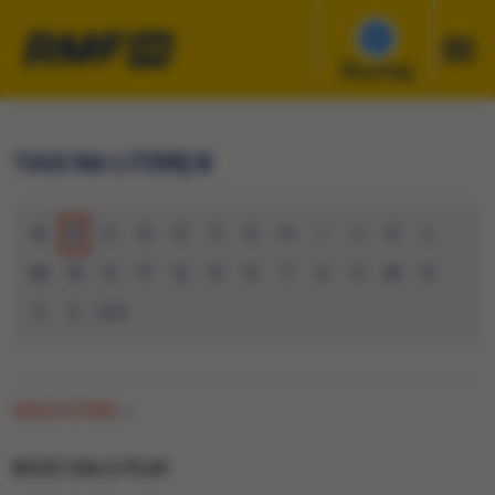
Słuchaj
TAGI NA LITERĘ B
A
B
C
D
E
F
G
H
I
J
K
L
M
N
O
P
Q
R
S
T
U
V
W
X
Y
Z
0-9
WSZYSTKIE
(0)
BOZE CIALO FILM