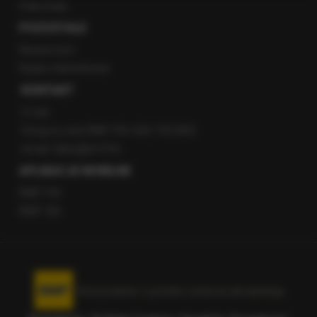
Patronaty
POZOSTAŁE
Newsroom
Radio internetowe
KONTAKT
O nas
Gorąca Linia RMF FM: 600 700 800
email: fakty@rmf.fm
APLIKACJE MOBILNE
RMF FM
RMF ON
Korzystanie z portalu oznacza akceptację