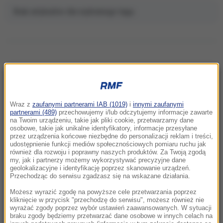
Brak artykułów dla wybranego tagu.
NAJNOWSZE
Wraz z
zaufanymi partnerami IAB (1019)
i
innymi zaufanymi
16:18
partnerami (489)
przechowujemy i/lub odczytujemy informacje zawarte
na Twoim urządzeniu, takie jak pliki cookie, przetwarzamy dane
Nie żyje Jorge Messi, ojciec Lionela
osobowe, takie jak unikalne identyfikatory, informacje przesyłane
Messiego
przez urządzenia końcowe niezbędne do personalizacji reklam i treści,
udostępnienie funkcji mediów społecznościowych pomiaru ruchu jak
również dla rozwoju i poprawny naszych produktów. Za Twoją zgodą
16:03
my, jak i partnerzy możemy wykorzystywać precyzyjne dane
Dzik zablokował ruch metra w Budapeszcie
geolokalizacyjne i identyfikację poprzez skanowanie urządzeń.
Przechodząc do serwisu zgadzasz się na wskazane działania.
15:08
Możesz wyrazić zgodę na powyższe cele przetwarzania poprzez
Bilans strzelaniny rośnie. 12-latka nie przeżyła
kliknięcie w przycisk "przechodzę do serwisu", możesz również nie
wyrażać zgody poprzez wybór ustawień zaawansowanych. W sytuacji
ataku w szkole
braku zgody będziemy przetwarzać dane osobowe w innych celach na