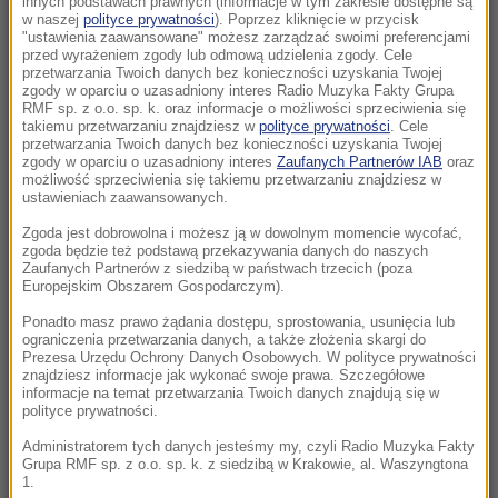
innych podstawach prawnych (informacje w tym zakresie dostępne są
w naszej
polityce prywatności
). Poprzez kliknięcie w przycisk
14:58
"ustawienia zaawansowane" możesz zarządzać swoimi preferencjami
Atak z użyciem noża na 16-latka. Zatrzymano
przed wyrażeniem zgody lub odmową udzielenia zgody. Cele
przetwarzania Twoich danych bez konieczności uzyskania Twojej
dwóch nastolatków
zgody w oparciu o uzasadniony interes Radio Muzyka Fakty Grupa
RMF sp. z o.o. sp. k. oraz informacje o możliwości sprzeciwienia się
14:50
takiemu przetwarzaniu znajdziesz w
polityce prywatności
. Cele
przetwarzania Twoich danych bez konieczności uzyskania Twojej
Tajfun Delfin uderzył w Japonię. Tysiące
zgody w oparciu o uzasadniony interes
Zaufanych Partnerów IAB
oraz
domów bez prądu
możliwość sprzeciwienia się takiemu przetwarzaniu znajdziesz w
ustawieniach zaawansowanych.
14:32
Zgoda jest dobrowolna i możesz ją w dowolnym momencie wycofać,
Barcelona rezygnuje z meczu. W tle napięcia
zgoda będzie też podstawą przekazywania danych do naszych
Zaufanych Partnerów z siedzibą w państwach trzecich (poza
migracyjne
Europejskim Obszarem Gospodarczym).
Ponadto masz prawo żądania dostępu, sprostowania, usunięcia lub
14:19
ograniczenia przetwarzania danych, a także złożenia skargi do
TISZA zdecydowała. Jest kandydat na
Prezesa Urzędu Ochrony Danych Osobowych. W polityce prywatności
prezydenta Węgier
znajdziesz informacje jak wykonać swoje prawa. Szczegółowe
informacje na temat przetwarzania Twoich danych znajdują się w
polityce prywatności.
13:50
Administratorem tych danych jesteśmy my, czyli Radio Muzyka Fakty
Wyzywał Ukraińców w Krakowie. Sam zgłosił
Grupa RMF sp. z o.o. sp. k. z siedzibą w Krakowie, al. Waszyngtona
się na policję
1.