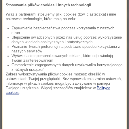
Stosowanie plików cookies i innych technologii
Wraz z partnerami stosujemy pliki cookies (tzw. ciasteczka) i inne
pokrewne technologie, które mają na celu:
Poranna rozmowa w RMF FM
Zapewnienie bezpieczeństwa podczas korzystania z naszych
stron
Gościem Marcin Mastalerek
Ulepszenie świadczonych przez nas usług poprzez wykorzystanie
danych w celach analitycznych i statystycznych
Poznanie Twoich preferencji na podstawie sposobu korzystania z
naszych serwisów
Wyświetlanie spersonalizowanych reklam, które odpowiadają
NAJPOPULARNIEJSZE
Twoim zainteresowaniom
Gromadzenie zagregowanych danych użytkownika korzystającego
z różnych urządzeń
Sobota, 1 sierpnia 2026 (15:39)
Zakres wykorzystywania plików cookies możesz określić w
ustawieniach Twojej przeglądarki. Bez wprowadzenia zmian ustawień,
Sumy opanowały jezioro Garda. Włosi przygotowali
informacje w plikach cookies mogą być zapisywane w pamięci
100 tys. euro dla tych, którzy je złowią
Twojego urządzenia. Więcej szczegółów znajdziesz w
Polityce
cookies
.
Niedziela, 2 sierpnia 2026 (16:32)
Gdzie żyje się najlepiej? Oto raj dla emigrantów
Niedziela, 2 sierpnia 2026 (05:13)