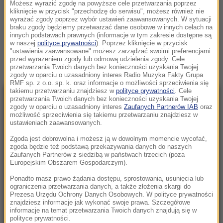
Możesz wyrazić zgodę na powyższe cele przetwarzania poprzez
PONIEDZIAŁEK, 2 MARCA (10:34)
kliknięcie w przycisk "przechodzę do serwisu", możesz również nie
wyrażać zgody poprzez wybór ustawień zaawansowanych. W sytuacji
BILETY
braku zgody będziemy przetwarzać dane osobowe w innych celach na
innych podstawach prawnych (informacje w tym zakresie dostępne są
Zobacz więcej »
w naszej
polityce prywatności
). Poprzez kliknięcie w przycisk
"ustawienia zaawansowane" możesz zarządzać swoimi preferencjami
przed wyrażeniem zgody lub odmową udzielenia zgody. Cele
przetwarzania Twoich danych bez konieczności uzyskania Twojej
zgody w oparciu o uzasadniony interes Radio Muzyka Fakty Grupa
RMF sp. z o.o. sp. k. oraz informacje o możliwości sprzeciwienia się
takiemu przetwarzaniu znajdziesz w
polityce prywatności
. Cele
przetwarzania Twoich danych bez konieczności uzyskania Twojej
NAJNOWSZE
zgody w oparciu o uzasadniony interes
Zaufanych Partnerów IAB
oraz
możliwość sprzeciwienia się takiemu przetwarzaniu znajdziesz w
ustawieniach zaawansowanych.
13:43
Tureckie samoloty naruszyły grecką
Zgoda jest dobrowolna i możesz ją w dowolnym momencie wycofać,
zgoda będzie też podstawą przekazywania danych do naszych
przestrzeń 17 razy. Symulowana bitwa w
Zaufanych Partnerów z siedzibą w państwach trzecich (poza
powietrzu
Europejskim Obszarem Gospodarczym).
Ponadto masz prawo żądania dostępu, sprostowania, usunięcia lub
13:37
ograniczenia przetwarzania danych, a także złożenia skargi do
Prezesa Urzędu Ochrony Danych Osobowych. W polityce prywatności
Poważne zanieczyszczenie wodociągu.
znajdziesz informacje jak wykonać swoje prawa. Szczegółowe
Większość mieszkańców miasta bez wody
informacje na temat przetwarzania Twoich danych znajdują się w
polityce prywatności.
pitnej