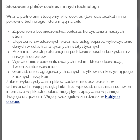
Donalda Tuska
Stosowanie plików cookies i innych technologii
Wraz z partnerami stosujemy pliki cookies (tzw. ciasteczka) i inne
pokrewne technologie, które mają na celu:
Zapewnienie bezpieczeństwa podczas korzystania z naszych
Poranna rozmowa w RMF FM
stron
Ulepszenie świadczonych przez nas usług poprzez wykorzystanie
Gościem Katarzyna Pełczyńska-Nałęcz
danych w celach analitycznych i statystycznych
Poznanie Twoich preferencji na podstawie sposobu korzystania z
naszych serwisów
Wyświetlanie spersonalizowanych reklam, które odpowiadają
Twoim zainteresowaniom
NAJPOPULARNIEJSZE
Gromadzenie zagregowanych danych użytkownika korzystającego
z różnych urządzeń
Zakres wykorzystywania plików cookies możesz określić w
Sobota, 8 sierpnia 2026 (11:47)
ustawieniach Twojej przeglądarki. Bez wprowadzenia zmian ustawień,
informacje w plikach cookies mogą być zapisywane w pamięci
Czekaliśmy na to aż 27 lat. 12 sierpnia 2026 roku
Twojego urządzenia. Więcej szczegółów znajdziesz w
Polityce
przejdzie do historii
cookies
.
Niedziela, 2 sierpnia 2026 (16:32)
Gdzie żyje się najlepiej? Oto raj dla emigrantów