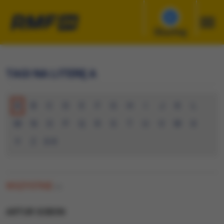
Słuchaj
TAGI NA LITERĘ A
A
B
C
D
E
F
G
H
I
J
K
L
M
N
O
P
Q
R
S
T
U
V
W
X
Y
Z
0-9
WSZYSTKIE
(0)
ARTUR SOBON