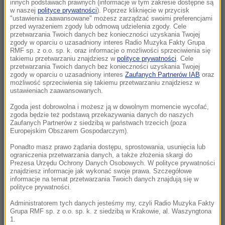
Pologne
innych podstawach prawnych (informacje w tym zakresie dostępne są
w naszej
polityce prywatności
). Poprzez kliknięcie w przycisk
"ustawienia zaawansowane" możesz zarządzać swoimi preferencjami
16:11
przed wyrażeniem zgody lub odmową udzielenia zgody. Cele
Czteroletnie dziecko wypadło z balkonu na 5.
przetwarzania Twoich danych bez konieczności uzyskania Twojej
zgody w oparciu o uzasadniony interes Radio Muzyka Fakty Grupa
piętrze w Łomży
RMF sp. z o.o. sp. k. oraz informacje o możliwości sprzeciwienia się
takiemu przetwarzaniu znajdziesz w
polityce prywatności
. Cele
przetwarzania Twoich danych bez konieczności uzyskania Twojej
15:30
zgody w oparciu o uzasadniony interes
Zaufanych Partnerów IAB
oraz
Pilny apel o krew dla 15-latka, który walczy o
możliwość sprzeciwienia się takiemu przetwarzaniu znajdziesz w
ustawieniach zaawansowanych.
życie po ataku nożownika
Zgoda jest dobrowolna i możesz ją w dowolnym momencie wycofać,
15:23
zgoda będzie też podstawą przekazywania danych do naszych
Zaufanych Partnerów z siedzibą w państwach trzecich (poza
Netanjahu mówi „nie” planowi Trumpa dla
Europejskim Obszarem Gospodarczym).
Gazy
Ponadto masz prawo żądania dostępu, sprostowania, usunięcia lub
ograniczenia przetwarzania danych, a także złożenia skargi do
15:04
Prezesa Urzędu Ochrony Danych Osobowych. W polityce prywatności
„Pokażemy go na ulicach”. Iran odpowiada na
znajdziesz informacje jak wykonać swoje prawa. Szczegółowe
informacje na temat przetwarzania Twoich danych znajdują się w
spekulacje o Chameneim
polityce prywatności.
Administratorem tych danych jesteśmy my, czyli Radio Muzyka Fakty
14:50
Grupa RMF sp. z o.o. sp. k. z siedzibą w Krakowie, al. Waszyngtona
Mocny cios dla koalicji. Polacy ocenili rząd
1.