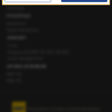
Staż w RMF24
Patronaty
POZOSTAŁE
Newsroom
Radio internetowe
KONTAKT
O nas
Gorąca Linia RMF FM: 600 700 800
email: fakty@rmf.fm
APLIKACJE MOBILNE
RMF FM
RMF ON
Korzystanie z portalu oznacza akceptację