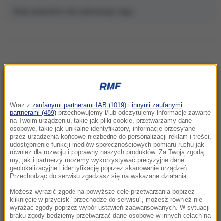
Brak artykułów dla wybranego tagu.
NAJNOWSZE
Wraz z
zaufanymi partnerami IAB (1019)
i
innymi zaufanymi
17:03
partnerami (489)
przechowujemy i/lub odczytujemy informacje zawarte
na Twoim urządzeniu, takie jak pliki cookie, przetwarzamy dane
Najlepszy park narodowy w Europie znajduje
osobowe, takie jak unikalne identyfikatory, informacje przesyłane
się blisko Polski. Jest ogromny i piękny
przez urządzenia końcowe niezbędne do personalizacji reklam i treści,
udostępnienie funkcji mediów społecznościowych pomiaru ruchu jak
również dla rozwoju i poprawny naszych produktów. Za Twoją zgodą
16:57
my, jak i partnerzy możemy wykorzystywać precyzyjne dane
Komary tną Cię niemiłosiernie? Naukowcy w
geolokalizacyjne i identyfikację poprzez skanowanie urządzeń.
Przechodząc do serwisu zgadzasz się na wskazane działania.
końcu odkryli powód
Możesz wyrazić zgodę na powyższe cele przetwarzania poprzez
16:42
kliknięcie w przycisk "przechodzę do serwisu", możesz również nie
wyrażać zgody poprzez wybór ustawień zaawansowanych. W sytuacji
Marco Brenner zwycięzcą wyścigu Tour de
braku zgody będziemy przetwarzać dane osobowe w innych celach na