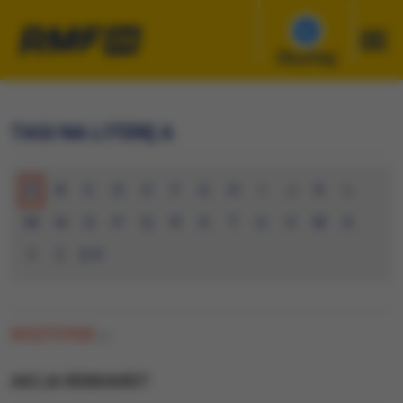
Słuchaj
TAGI NA LITERĘ A
A
B
C
D
E
F
G
H
I
J
K
L
M
N
O
P
Q
R
S
T
U
V
W
X
Y
Z
0-9
WSZYSTKIE
(0)
AKCJA REINHARDT