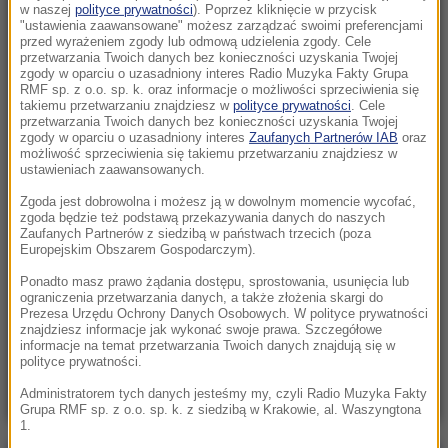
Woda na Majorce ma ponad 33 stopnie
w naszej
polityce prywatności
). Poprzez kliknięcie w przycisk
"ustawienia zaawansowane" możesz zarządzać swoimi preferencjami
przed wyrażeniem zgody lub odmową udzielenia zgody. Cele
07:10
przetwarzania Twoich danych bez konieczności uzyskania Twojej
Koniec sielanki. „Najpiękniejsza wioska świata”
zgody w oparciu o uzasadniony interes Radio Muzyka Fakty Grupa
RMF sp. z o.o. sp. k. oraz informacje o możliwości sprzeciwienia się
tonie w tłumie turystów
takiemu przetwarzaniu znajdziesz w
polityce prywatności
. Cele
przetwarzania Twoich danych bez konieczności uzyskania Twojej
06:54
zgody w oparciu o uzasadniony interes
Zaufanych Partnerów IAB
oraz
możliwość sprzeciwienia się takiemu przetwarzaniu znajdziesz w
Węgry mówią "dość" dzikim zwierzętom w
ustawieniach zaawansowanych.
cyrkach. Zakaz już od 2027 roku
Zgoda jest dobrowolna i możesz ją w dowolnym momencie wycofać,
zgoda będzie też podstawą przekazywania danych do naszych
06:41
Zaufanych Partnerów z siedzibą w państwach trzecich (poza
Porażka Hurkacza w Montrealu. Miał piłki
Europejskim Obszarem Gospodarczym).
meczowe, ale nie wykorzystał szansy
Ponadto masz prawo żądania dostępu, sprostowania, usunięcia lub
ograniczenia przetwarzania danych, a także złożenia skargi do
Prezesa Urzędu Ochrony Danych Osobowych. W polityce prywatności
06:31
znajdziesz informacje jak wykonać swoje prawa. Szczegółowe
Niespokojna noc w Kijowie. Wśród ofiar
informacje na temat przetwarzania Twoich danych znajdują się w
rosyjskiego ataku dziecko
polityce prywatności.
Administratorem tych danych jesteśmy my, czyli Radio Muzyka Fakty
Grupa RMF sp. z o.o. sp. k. z siedzibą w Krakowie, al. Waszyngtona
1.