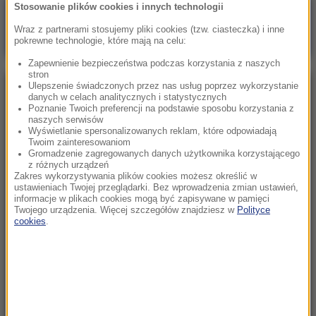
Stosowanie plików cookies i innych technologii
Poranna rozmowa w RMF FM
Wraz z partnerami stosujemy pliki cookies (tzw. ciasteczka) i inne
Gościem Marcin Mastalerek
pokrewne technologie, które mają na celu:
Zapewnienie bezpieczeństwa podczas korzystania z naszych
stron
Ulepszenie świadczonych przez nas usług poprzez wykorzystanie
NAJPOPULARNIEJSZE
danych w celach analitycznych i statystycznych
Poznanie Twoich preferencji na podstawie sposobu korzystania z
naszych serwisów
Wyświetlanie spersonalizowanych reklam, które odpowiadają
Niedziela, 2 sierpnia 2026 (16:32)
Twoim zainteresowaniom
Gdzie żyje się najlepiej? Oto raj dla emigrantów
Gromadzenie zagregowanych danych użytkownika korzystającego
z różnych urządzeń
Zakres wykorzystywania plików cookies możesz określić w
ustawieniach Twojej przeglądarki. Bez wprowadzenia zmian ustawień,
Sobota, 1 sierpnia 2026 (15:39)
informacje w plikach cookies mogą być zapisywane w pamięci
Sumy opanowały jezioro Garda. Włosi przygotowali
Twojego urządzenia. Więcej szczegółów znajdziesz w
Polityce
100 tys. euro dla tych, którzy je złowią
cookies
.
Niedziela, 2 sierpnia 2026 (05:13)
Włosi zachwyceni polskimi turystami. W tym
kurorcie jesteśmy gośćmi premium