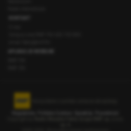
Newsroom
Radio internetowe
KONTAKT
O nas
Gorąca Linia RMF FM: 600 700 800
email: fakty@rmf.fm
APLIKACJE MOBILNE
RMF FM
RMF ON
Korzystanie z portalu oznacza akceptację
Regulaminu
.
Polityka Cookies
.
SpeakUp
.
Prywatność
.
Copyright by
Radio Muzyka Fakty Grupa RMF sp. z o.o.
sp. k.
2009-2026. Wszystkie prawa zastrzeżone.