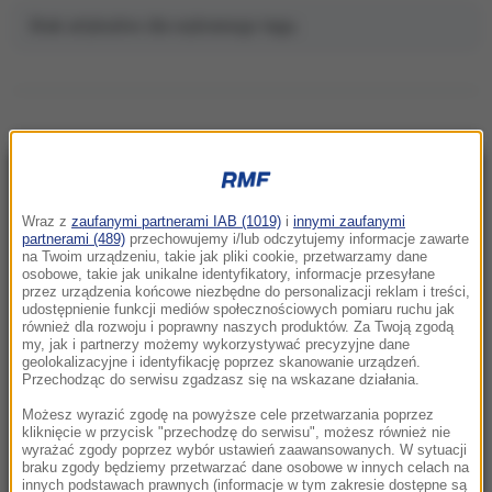
Brak artykułów dla wybranego tagu.
NAJNOWSZE
Wraz z
zaufanymi partnerami IAB (1019)
i
innymi zaufanymi
partnerami (489)
przechowujemy i/lub odczytujemy informacje zawarte
07:33
na Twoim urządzeniu, takie jak pliki cookie, przetwarzamy dane
Hiszpania odpowiada Włochom. Od soboty
osobowe, takie jak unikalne identyfikatory, informacje przesyłane
przez urządzenia końcowe niezbędne do personalizacji reklam i treści,
kontrole graniczne
udostępnienie funkcji mediów społecznościowych pomiaru ruchu jak
również dla rozwoju i poprawny naszych produktów. Za Twoją zgodą
my, jak i partnerzy możemy wykorzystywać precyzyjne dane
07:32
geolokalizacyjne i identyfikację poprzez skanowanie urządzeń.
Koniec unikania mandatów z fotoradarów?
Przechodząc do serwisu zgadzasz się na wskazane działania.
Rząd szykuje zmiany
Możesz wyrazić zgodę na powyższe cele przetwarzania poprzez
kliknięcie w przycisk "przechodzę do serwisu", możesz również nie
07:24
wyrażać zgody poprzez wybór ustawień zaawansowanych. W sytuacji
Turyści wchodzą do morza i przeżywają szok.
braku zgody będziemy przetwarzać dane osobowe w innych celach na
innych podstawach prawnych (informacje w tym zakresie dostępne są