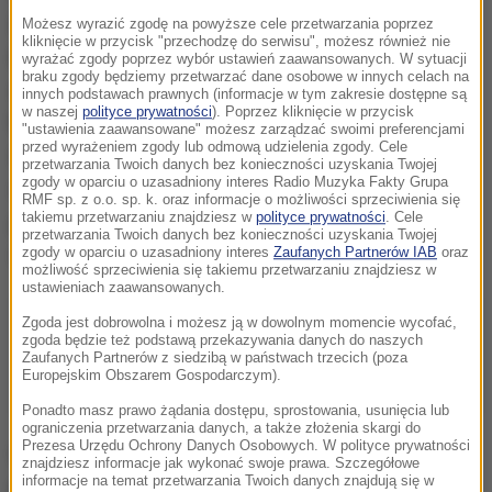
bezpieczeństwa takiego inwestowania.
Partie
Możesz wyrazić zgodę na powyższe cele przetwarzania poprzez
kliknięcie w przycisk "przechodzę do serwisu", możesz również nie
koalicyjne będą robić wszystko, by taka regulacja
wyrażać zgody poprzez wybór ustawień zaawansowanych. W sytuacji
braku zgody będziemy przetwarzać dane osobowe w innych celach na
się pojawiła
- powiedział Michał Gramatyka w
innych podstawach prawnych (informacje w tym zakresie dostępne są
w naszej
polityce prywatności
). Poprzez kliknięcie w przycisk
Rozmowie o 7:00 w Radiu RMF24 i dodał, że sam
"ustawienia zaawansowane" możesz zarządzać swoimi preferencjami
przed wyrażeniem zgody lub odmową udzielenia zgody. Cele
stracił na kryptowalutach.
W moim przypadku to jest
przetwarzania Twoich danych bez konieczności uzyskania Twojej
zgody w oparciu o uzasadniony interes Radio Muzyka Fakty Grupa
może kilkaset złotych (...) bardziej traktuję to jako
RMF sp. z o.o. sp. k. oraz informacje o możliwości sprzeciwienia się
takiemu przetwarzaniu znajdziesz w
polityce prywatności
. Cele
poligon doświadczalny, żeby zobaczyć, o co w ogóle
przetwarzania Twoich danych bez konieczności uzyskania Twojej
na tym rynku chodzi
- zaznaczył.
zgody w oparciu o uzasadniony interes
Zaufanych Partnerów IAB
oraz
możliwość sprzeciwienia się takiemu przetwarzaniu znajdziesz w
ustawieniach zaawansowanych.
Posłuchaj:
Wiceminister cyfryzacji: Stawką jest
Zgoda jest dobrowolna i możesz ją w dowolnym momencie wycofać,
bezpieczeństwo inwestowania Polaków
zgoda będzie też podstawą przekazywania danych do naszych
Zaufanych Partnerów z siedzibą w państwach trzecich (poza
Europejskim Obszarem Gospodarczym).
Aktualny
0:00
/
Czas
-:-
Załadowany
:
Odtwarzaj
0%
Ponadto masz prawo żądania dostępu, sprostowania, usunięcia lub
ograniczenia przetwarzania danych, a także złożenia skargi do
czas
trwania
Prezesa Urzędu Ochrony Danych Osobowych. W polityce prywatności
Wiceszef resortu cyfryzacji przyznał, że politycy z
znajdziesz informacje jak wykonać swoje prawa. Szczegółowe
informacje na temat przetwarzania Twoich danych znajdują się w
partii Polska 2050 prowadzili rozmowy z Pałacem