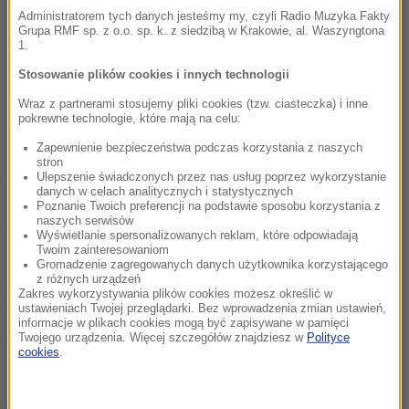
Administratorem tych danych jesteśmy my, czyli Radio Muzyka Fakty
Grupa RMF sp. z o.o. sp. k. z siedzibą w Krakowie, al. Waszyngtona
1.
Stosowanie plików cookies i innych technologii
Wraz z partnerami stosujemy pliki cookies (tzw. ciasteczka) i inne
pokrewne technologie, które mają na celu:
Zapewnienie bezpieczeństwa podczas korzystania z naszych
stron
Wczoraj ze strony Platformy Obywatelskiej padło, że
Ulepszenie świadczonych przez nas usług poprzez wykorzystanie
danych w celach analitycznych i statystycznych
jest pięciu kandydatów. A wśród tych pięciu
Poznanie Twoich preferencji na podstawie sposobu korzystania z
naszych serwisów
kandydatów, który jest najważniejszy?
Jest tylko
Wyświetlanie spersonalizowanych reklam, które odpowiadają
Twoim zainteresowaniom
jeden ważny
- stwierdził Sawicki, przywołując
Gromadzenie zagregowanych danych użytkownika korzystającego
z różnych urządzeń
wczorajszy wywiad Donalda Tuska dla "GW". Premier
Zakres wykorzystywania plików cookies możesz określić w
ustawieniach Twojej przeglądarki. Bez wprowadzenia zmian ustawień,
stwierdził w nim, że kandydatem KO będzie "osoba,
informacje w plikach cookies mogą być zapisywane w pamięci
która przemawiała na sobotniej konwencji partii".
Twojego urządzenia. Więcej szczegółów znajdziesz w
Polityce
cookies
.
Przypomnijmy,
w czasie sobotniej konwencji KO w
Warszawie głos zabierali kolejno: Donald Tusk,