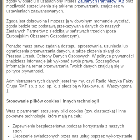
zgody w oparciu o uzasadniony interes
Zaufanych Partnerów IAB
oraz
This
możliwość sprzeciwienia się takiemu przetwarzaniu znajdziesz w
is
Aktualny
0:00
/
Czas
-:-
Załadowany
:
Odtwarzaj
Materiał nie mógł zostać załadowany
ustawieniach zaawansowanych.
a
0%
modal
czas
trwania
— problem z siecią lub nieobsługiwany
Zgoda jest dobrowolna i możesz ją w dowolnym momencie wycofać,
window.
Karol Rabenda wskazał, że prezydencki projekt
zgoda będzie też podstawą przekazywania danych do naszych
format.
Zaufanych Partnerów z siedzibą w państwach trzecich (poza
ustawy dotyczący zamrożenia cen energii został już
Europejskim Obszarem Gospodarczym).
złożony w Sejmie.
Sejm zbiera się 9 września, więc
Ponadto masz prawo żądania dostępu, sprostowania, usunięcia lub
ograniczenia przetwarzania danych, a także złożenia skargi do
nie ma problemu, żeby ją przyjąć
- zaznaczył.
Prezesa Urzędu Ochrony Danych Osobowych. W polityce prywatności
znajdziesz informacje jak wykonać swoje prawa. Szczegółowe
informacje na temat przetwarzania Twoich danych znajdują się w
Co z wiatrakami?
polityce prywatności.
Administratorem tych danych jesteśmy my, czyli Radio Muzyka Fakty
Tomasz Terlikowski pytał swojego gościa, czy
Grupa RMF sp. z o.o. sp. k. z siedzibą w Krakowie, al. Waszyngtona
1.
prezydent jest gotów rozmawiać z rządem na temat
Stosowanie plików cookies i innych technologii
liberalizacji przepisów dotyczących budowy farm
Wraz z partnerami stosujemy pliki cookies (tzw. ciasteczka) i inne
wiatrowych w Polsce.
Po pierwsze, prezydent nie
pokrewne technologie, które mają na celu:
zgodzi się na to, by stosować takie sztuczki
Zapewnienie bezpieczeństwa podczas korzystania z naszych
stron
legislacyjne, że bierze się obywateli na zakładników,
Ulepszenie świadczonych przez nas usług poprzez wykorzystanie