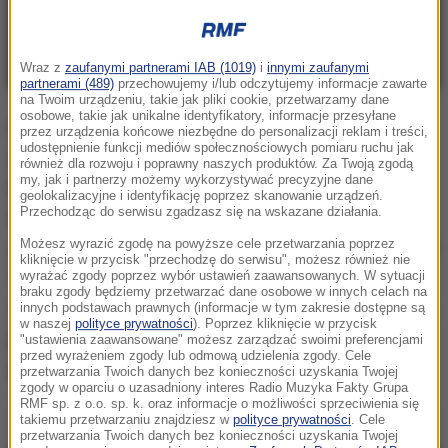
Wraz z
zaufanymi partnerami IAB (1019)
i
innymi zaufanymi
partnerami (489)
przechowujemy i/lub odczytujemy informacje zawarte
na Twoim urządzeniu, takie jak pliki cookie, przetwarzamy dane
osobowe, takie jak unikalne identyfikatory, informacje przesyłane
Przedstawiciel kancelarii prezydenta zaznaczył
przez urządzenia końcowe niezbędne do personalizacji reklam i treści,
udostępnienie funkcji mediów społecznościowych pomiaru ruchu jak
jednak, że nawet jeśli ceny zostaną zamrożone do
również dla rozwoju i poprawny naszych produktów. Za Twoją zgodą
my, jak i partnerzy możemy wykorzystywać precyzyjne dane
końca roku, nie zakończy to dyskusji o stawkach za
geolokalizacyjne i identyfikację poprzez skanowanie urządzeń.
Przechodząc do serwisu zgadzasz się na wskazane działania.
energię.
Bo nie wiemy, co będzie od stycznia. Tutaj
Możesz wyrazić zgodę na powyższe cele przetwarzania poprzez
też warto powiedzieć o tym, żeby rząd planował takie
kliknięcie w przycisk "przechodzę do serwisu", możesz również nie
rozwiązania na dłużej, by Polacy nie byli ciągle
wyrażać zgody poprzez wybór ustawień zaawansowanych. W sytuacji
braku zgody będziemy przetwarzać dane osobowe w innych celach na
zaskakiwani różnymi decyzjami
- na przykład takimi,
innych podstawach prawnych (informacje w tym zakresie dostępne są
w naszej
polityce prywatności
). Poprzez kliknięcie w przycisk
jak ostatnio, gdy do ustawy o wiatrakach wrzucono
"ustawienia zaawansowane" możesz zarządzać swoimi preferencjami
przed wyrażeniem zgody lub odmową udzielenia zgody. Cele
przepisy dotyczące cen energii
- podkreślił.
przetwarzania Twoich danych bez konieczności uzyskania Twojej
zgody w oparciu o uzasadniony interes Radio Muzyka Fakty Grupa
RMF sp. z o.o. sp. k. oraz informacje o możliwości sprzeciwienia się
takiemu przetwarzaniu znajdziesz w
polityce prywatności
. Cele
Posłuchaj:
przetwarzania Twoich danych bez konieczności uzyskania Twojej