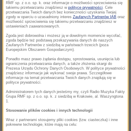
Aktualny
0:00
/
Czas
0:00
Załadowany
:
RMF sp. z o.o. sp. k. oraz informacje o możliwości sprzeciwienia się
Odtwarzaj
0%
takiemu przetwarzaniu znajdziesz w
polityce prywatności
. Cele
przetwarzania Twoich danych bez konieczności uzyskania Twojej
czas
trwania
zgody w oparciu o uzasadniony interes
Zaufanych Partnerów IAB
oraz
My go czytamy jak otwartą księgę. On nie jest
możliwość sprzeciwienia się takiemu przetwarzaniu znajdziesz w
specjalnie skomplikowany. Wiadomo, co powie, gdzie
ustawieniach zaawansowanych.
będzie się wyzłośliwiał
- odparł Marcin Przydacz -
Zgoda jest dobrowolna i możesz ją w dowolnym momencie wycofać,
zgoda będzie też podstawą przekazywania danych do naszych
szef Biura Polityki Międzynarodowej w Kancelarii
Zaufanych Partnerów z siedzibą w państwach trzecich (poza
Europejskim Obszarem Gospodarczym).
Prezydenta RP.
Ma krótki lont, więc można go bardzo
Ponadto masz prawo żądania dostępu, sprostowania, usunięcia lub
łatwo podpalić
- zauważył.
ograniczenia przetwarzania danych, a także złożenia skargi do
Prezesa Urzędu Ochrony Danych Osobowych. W polityce prywatności
znajdziesz informacje jak wykonać swoje prawa. Szczegółowe
Nie udalo sie zaladowac embedu. Zobacz wpis na X
informacje na temat przetwarzania Twoich danych znajdują się w
polityce prywatności.
Administratorem tych danych jesteśmy my, czyli Radio Muzyka Fakty
Grupa RMF sp. z o.o. sp. k. z siedzibą w Krakowie, al. Waszyngtona
1.
Stosowanie plików cookies i innych technologii
Wraz z partnerami stosujemy pliki cookies (tzw. ciasteczka) i inne
pokrewne technologie, które mają na celu: