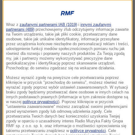
Posłuchaj:
Aktualny
0:00
/
Czas
0:00
Załadowany
:
Odtwarzaj
0%
Wraz z
zaufanymi partnerami IAB (1019)
i
innymi zaufanymi
czas
trwania
partnerami (489)
przechowujemy i/lub odczytujemy informacje zawarte
Zastępca szefa kancelarii prezydenta, a wkrótce -
na Twoim urządzeniu, takie jak pliki cookie, przetwarzamy dane
osobowe, takie jak unikalne identyfikatory, informacje przesyłane
kto wie - może autor podręcznika pt. "Jak zrobić
przez urządzenia końcowe niezbędne do personalizacji reklam i treści,
udostępnienie funkcji mediów społecznościowych pomiaru ruchu jak
błyskawiczną karierę w Pałacu Prezydenckim"?
również dla rozwoju i poprawny naszych produktów. Za Twoją zgodą
my, jak i partnerzy możemy wykorzystywać precyzyjne dane
geolokalizacyjne i identyfikację poprzez skanowanie urządzeń.
Panie redaktorze, ja mam ten ogromny zaszczyt, że
Przechodząc do serwisu zgadzasz się na wskazane działania.
współpracuję z panem prezydentem. Faktycznie mi
Możesz wyrazić zgodę na powyższe cele przetwarzania poprzez
kliknięcie w przycisk "przechodzę do serwisu", możesz również nie
ten zaszczyt pan prezydent uczynił, że powołał mnie
wyrażać zgody poprzez wybór ustawień zaawansowanych. W sytuacji
braku zgody będziemy przetwarzać dane osobowe w innych celach na
najpierw na sekretarza stanu i zastępcę szefa
innych podstawach prawnych (informacje w tym zakresie dostępne są
w naszej
polityce prywatności
). Poprzez kliknięcie w przycisk
kancelarii. Już mijają dwa miesiące jak jestem
"ustawienia zaawansowane" możesz zarządzać swoimi preferencjami
przed wyrażeniem zgody lub odmową udzielenia zgody. Cele
zastępcą szefa kancelarii.
przetwarzania Twoich danych bez konieczności uzyskania Twojej
zgody w oparciu o uzasadniony interes Radio Muzyka Fakty Grupa
RMF sp. z o.o. sp. k. oraz informacje o możliwości sprzeciwienia się
I teraz jest pan pierwszy w kolejce do tronu po
takiemu przetwarzaniu znajdziesz w
polityce prywatności
. Cele