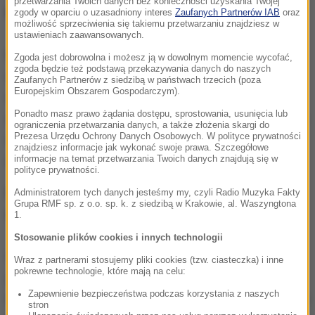
przetwarzania Twoich danych bez konieczności uzyskania Twojej
Małgorzacie Sadurskiej.
zgody w oparciu o uzasadniony interes
Zaufanych Partnerów IAB
oraz
możliwość sprzeciwienia się takiemu przetwarzaniu znajdziesz w
ustawieniach zaawansowanych.
Natomiast w tej sprawie, w której pan redaktor
Zgoda jest dobrowolna i możesz ją w dowolnym momencie wycofać,
zgoda będzie też podstawą przekazywania danych do naszych
chciałby mnie pytać, mam tylko jedną krótką
Zaufanych Partnerów z siedzibą w państwach trzecich (poza
Europejskim Obszarem Gospodarczym).
wypowiedź czy jedno krótkie oświadczenie: zgodnie
Ponadto masz prawo żądania dostępu, sprostowania, usunięcia lub
z przepisami Konstytucji RP pan prezydent powołuje
ograniczenia przetwarzania danych, a także złożenia skargi do
Prezesa Urzędu Ochrony Danych Osobowych. W polityce prywatności
i odwołuje szefa kancelarii, to wprost wynika z
znajdziesz informacje jak wykonać swoje prawa. Szczegółowe
artykułu 143. Konstytucji RP.
informacje na temat przetwarzania Twoich danych znajdują się w
polityce prywatności.
I może pan dzisiaj wykluczyć, że powoła pana na
Administratorem tych danych jesteśmy my, czyli Radio Muzyka Fakty
Grupa RMF sp. z o.o. sp. k. z siedzibą w Krakowie, al. Waszyngtona
szefa kancelarii prezydenta?
1.
Stosowanie plików cookies i innych technologii
I to jest kompetencja wyłączna pana prezydenta,
Wraz z partnerami stosujemy pliki cookies (tzw. ciasteczka) i inne
pokrewne technologie, które mają na celu:
jeśli chodzi o o informowanie opinii publicznej co do
Zapewnienie bezpieczeństwa podczas korzystania z naszych
tego, kto będzie powołany, czy w ogóle informowanie
stron