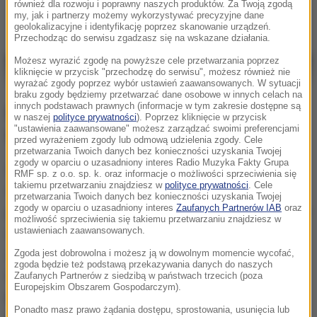
również dla rozwoju i poprawny naszych produktów. Za Twoją zgodą
my, jak i partnerzy możemy wykorzystywać precyzyjne dane
Posłuchaj:
"Nie bardzo się tym przejmuje". Poseł
geolokalizacyjne i identyfikację poprzez skanowanie urządzeń.
Szczucki o zawieszeniu w PiS
Przechodząc do serwisu zgadzasz się na wskazane działania.
This
Możesz wyrazić zgodę na powyższe cele przetwarzania poprzez
is
Aktualny
0:00
/
Czas
-:-
kliknięcie w przycisk "przechodzę do serwisu", możesz również nie
Załadowany
:
Odtwarzaj
Materiał nie mógł zostać załadowany
a
0%
wyrażać zgody poprzez wybór ustawień zaawansowanych. W sytuacji
modal
braku zgody będziemy przetwarzać dane osobowe w innych celach na
czas
trwania
— problem z siecią lub nieobsługiwany
window.
innych podstawach prawnych (informacje w tym zakresie dostępne są
Poseł PiS: Trzeba podpisać się pod
w naszej
polityce prywatności
). Poprzez kliknięcie w przycisk
format.
"ustawienia zaawansowane" możesz zarządzać swoimi preferencjami
tym, co proponuje prezydent
przed wyrażeniem zgody lub odmową udzielenia zgody. Cele
przetwarzania Twoich danych bez konieczności uzyskania Twojej
zgody w oparciu o uzasadniony interes Radio Muzyka Fakty Grupa
Uważam, że trzeba podpisać się pod tym, do czego
RMF sp. z o.o. sp. k. oraz informacje o możliwości sprzeciwienia się
takiemu przetwarzaniu znajdziesz w
polityce prywatności
. Cele
wzywa pan prezydent Karol Nawrocki, a wzywa do
przetwarzania Twoich danych bez konieczności uzyskania Twojej
zgody w oparciu o uzasadniony interes
Zaufanych Partnerów IAB
oraz
procesu przemyślenia i przeanalizowania tego, co nie
możliwość sprzeciwienia się takiemu przetwarzaniu znajdziesz w
działa w konstytucji z 1997 roku. Gołym okiem widać,
ustawieniach zaawansowanych.
że wiele nie działa. I przygotować korektę
-
Zgoda jest dobrowolna i możesz ją w dowolnym momencie wycofać,
zgoda będzie też podstawą przekazywania danych do naszych
stwierdził, podkreślając, że jest rozczarowany
Zaufanych Partnerów z siedzibą w państwach trzecich (poza
Europejskim Obszarem Gospodarczym).
postawą polskiej klasy politycznej, która na
Ponadto masz prawo żądania dostępu, sprostowania, usunięcia lub