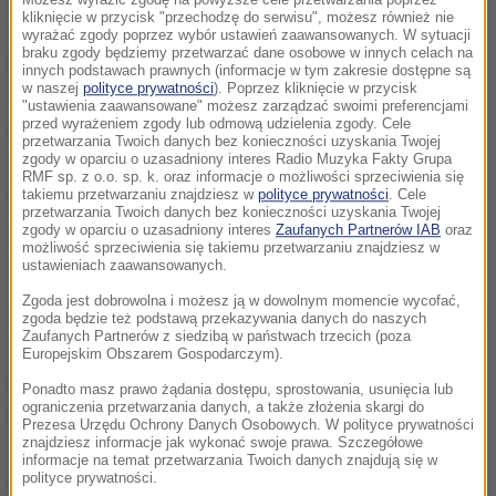
Możesz wyrazić zgodę na powyższe cele przetwarzania poprzez
kliknięcie w przycisk "przechodzę do serwisu", możesz również nie
- mówił dr Tomasz Rożek w internetowej części
wyrażać zgody poprzez wybór ustawień zaawansowanych. W sytuacji
braku zgody będziemy przetwarzać dane osobowe w innych celach na
Popołudniowej rozmowy w RMF FM. Tomasz
innych podstawach prawnych (informacje w tym zakresie dostępne są
w naszej
polityce prywatności
). Poprzez kliknięcie w przycisk
Terlikowski zapytał swojego gościa, czy jesteśmy w
"ustawienia zaawansowane" możesz zarządzać swoimi preferencjami
przed wyrażeniem zgody lub odmową udzielenia zgody. Cele
stanie powstrzymać proces emisji CO2.
Na pewno
przetwarzania Twoich danych bez konieczności uzyskania Twojej
zgody w oparciu o uzasadniony interes Radio Muzyka Fakty Grupa
możemy go zwolnić. Nie da się dzisiaj - nie tylko w
RMF sp. z o.o. sp. k. oraz informacje o możliwości sprzeciwienia się
krajach, które się rozwijają, ale też w krajach
takiemu przetwarzaniu znajdziesz w
polityce prywatności
. Cele
przetwarzania Twoich danych bez konieczności uzyskania Twojej
rozwiniętych jak Polska czy Niemcy - zatrzymać z
zgody w oparciu o uzasadniony interes
Zaufanych Partnerów IAB
oraz
możliwość sprzeciwienia się takiemu przetwarzaniu znajdziesz w
dnia na dzień emisji CO2
- odpowiedział fizyk.
ustawieniach zaawansowanych.
Zgoda jest dobrowolna i możesz ją w dowolnym momencie wycofać,
Nie zadzwonił i nie sądzę, żeby zadzwonił. Nawet nie
zgoda będzie też podstawą przekazywania danych do naszych
Zaufanych Partnerów z siedzibą w państwach trzecich (poza
odpisał na mój list z propozycją
- mówił Tomasz
Europejskim Obszarem Gospodarczym).
Rożek pytany, czy burmistrz Wielunia zadzwonił do
Ponadto masz prawo żądania dostępu, sprostowania, usunięcia lub
ograniczenia przetwarzania danych, a także złożenia skargi do
niego ws. szczegółów spotkania, które naukowiec
Prezesa Urzędu Ochrony Danych Osobowych. W polityce prywatności
znajdziesz informacje jak wykonać swoje prawa. Szczegółowe
obiecał zorganizować w Wieluniu w zamian za
informacje na temat przetwarzania Twoich danych znajdują się w
rezygnację z organizacji walki MMA, firmowanej
polityce prywatności.