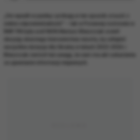
„Oni wpadli w panikę i próbują w ten sposób zrzucić z
siebie odpowiedzialność” – tak w Porannej rozmowie w
RMF FM były szef MON Mariusz Błaszczak ocenił
decyzję obecnego kierownictwa resortu, by odtajnić
wszystkie donacje dla Ukrainy w latach 2022-2026 r.
Błaszczak zwrócił też uwagę, że sam ma akt oskarżenia
za ujawnianie informacji niejawnych.