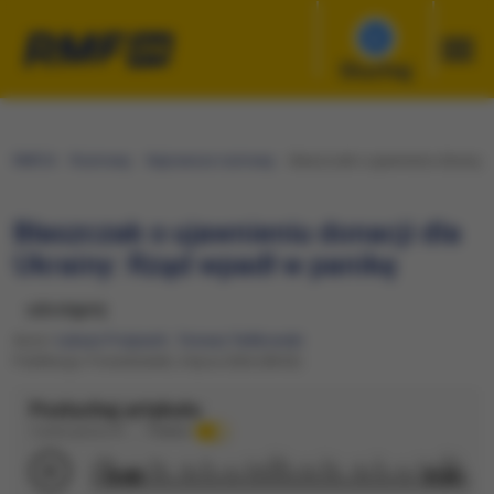
Słuchaj
RMF24
Rozmowy
Najnowsze rozmowy
Błaszczak o ujawnieniu donacji d
Błaszczak o ujawnieniu donacji dla
Ukrainy: Rząd wpadł w panikę
udostępnij
Autor:
Łukasz Pośpiech
,
Tomasz Terlikowski
Publikacja: Poniedziałek, 6 lipca 2026 (08:02)
Posłuchaj artykułu
Czytane głosem AI
Podkład
0:00
3:24