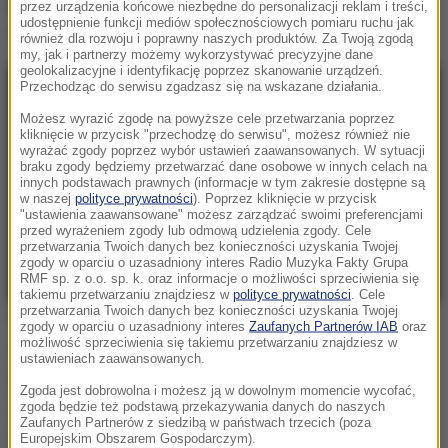
podkreślił, wspominając słowa Tuska o tym, że Rosja
przez urządzenia końcowe niezbędne do personalizacji reklam i treści,
udostępnienie funkcji mediów społecznościowych pomiaru ruchu jak
może zaatakować kraje wschodniej flanki NATO.
również dla rozwoju i poprawny naszych produktów. Za Twoją zgodą
my, jak i partnerzy możemy wykorzystywać precyzyjne dane
geolokalizacyjne i identyfikację poprzez skanowanie urządzeń.
Przechodząc do serwisu zgadzasz się na wskazane działania.
Możesz wyrazić zgodę na powyższe cele przetwarzania poprzez
kliknięcie w przycisk "przechodzę do serwisu", możesz również nie
wyrażać zgody poprzez wybór ustawień zaawansowanych. W sytuacji
braku zgody będziemy przetwarzać dane osobowe w innych celach na
innych podstawach prawnych (informacje w tym zakresie dostępne są
w naszej
polityce prywatności
). Poprzez kliknięcie w przycisk
"ustawienia zaawansowane" możesz zarządzać swoimi preferencjami
przed wyrażeniem zgody lub odmową udzielenia zgody. Cele
przetwarzania Twoich danych bez konieczności uzyskania Twojej
zgody w oparciu o uzasadniony interes Radio Muzyka Fakty Grupa
RMF sp. z o.o. sp. k. oraz informacje o możliwości sprzeciwienia się
takiemu przetwarzaniu znajdziesz w
polityce prywatności
. Cele
przetwarzania Twoich danych bez konieczności uzyskania Twojej
Błazczak, komentując decyzję wicepremiera ws.
zgody w oparciu o uzasadniony interes
Zaufanych Partnerów IAB
oraz
możliwość sprzeciwienia się takiemu przetwarzaniu znajdziesz w
odtajnienia donacji, zwrócił uwagę, że „podobno nie
ustawieniach zaawansowanych.
wolno takich informacji ujawniać
”. Ja mam akt
Zgoda jest dobrowolna i możesz ją w dowolnym momencie wycofać,
oskarżenia za podobno ujawnienie informacji
zgoda będzie też podstawą przekazywania danych do naszych
Zaufanych Partnerów z siedzibą w państwach trzecich (poza
niejawnych
– zaznaczał.
Europejskim Obszarem Gospodarczym).