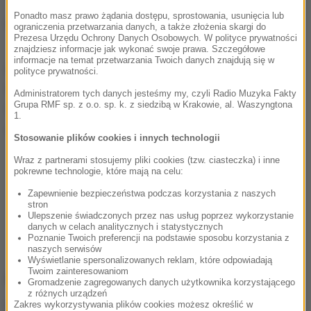
Ponadto masz prawo żądania dostępu, sprostowania, usunięcia lub
Wiceprezes Prawa i Sprawiedliwości stwierdził też,
ograniczenia przetwarzania danych, a także złożenia skargi do
Prezesa Urzędu Ochrony Danych Osobowych. W polityce prywatności
że pomoc Ukrainie miała sens, gdy rządził PiS.
Dziś,
znajdziesz informacje jak wykonać swoje prawa. Szczegółowe
informacje na temat przetwarzania Twoich danych znajdują się w
gdy okazuje się, że Ukraina posługuje się
polityce prywatności.
banderyzmem, to oczywiście nam zależy, żeby
Administratorem tych danych jesteśmy my, czyli Radio Muzyka Fakty
Grupa RMF sp. z o.o. sp. k. z siedzibą w Krakowie, al. Waszyngtona
Ukraina się obroniła, żeby Rosja tej wojny nie
1.
wygrała, ale Polska musi być szanowana
– mówił.
Stosowanie plików cookies i innych technologii
Wraz z partnerami stosujemy pliki cookies (tzw. ciasteczka) i inne
Błaszczak o ujawnieniu donacji dla Ukrainy:
pokrewne technologie, które mają na celu:
Rząd wpadł w panikę
Zapewnienie bezpieczeństwa podczas korzystania z naszych
Czas: 20:44
stron
Ulepszenie świadczonych przez nas usług poprzez wykorzystanie
danych w celach analitycznych i statystycznych
Poznanie Twoich preferencji na podstawie sposobu korzystania z
naszych serwisów
Wyświetlanie spersonalizowanych reklam, które odpowiadają
Twoim zainteresowaniom
Afera w Szpitalu Południowym
Gromadzenie zagregowanych danych użytkownika korzystającego
z różnych urządzeń
W Porannej rozmowie w RMF FM pojawił się też
Zakres wykorzystywania plików cookies możesz określić w