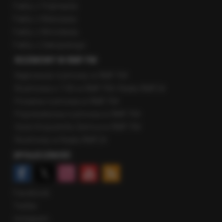
Fakty z Trójmiasta
Fakty z Warszawy
Fakty z Wrocławia
Fakty z Zakopanego
ROZMOWY W RMF FM
Najnowsze rozmowy w RMF FM
Rozmowa o 7:00 w RMF FM i Radiu RMF24
Poranna rozmowa w RMF FM
Popołudniowa rozmowa w RMF FM
Gość Krzysztofa Ziemca w RMF FM
Rozmowy w Radiu RMF24
SPOŁECZNOŚĆ
Facebook
Twitter
Instagram