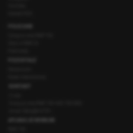
YouTube
Kanały RSS
POLECANE
Gorąca Linia RMF FM
Staż w RMF24
Patronaty
POZOSTAŁE
Newsroom
Radio internetowe
KONTAKT
O nas
Gorąca Linia RMF FM: 600 700 800
email: fakty@rmf.fm
APLIKACJE MOBILNE
RMF FM