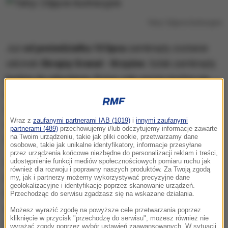
Tatry/ Zdjęcie ilustracyjne
Już
od poniedziałku 10 lipca
zamknięty zostanie
odcinek
Skrajny Granat - Krzyżne
. Szlak zamknięty
będzie do odwołania. Przez cały sezon można się
spodziewać okresowych zamknięć na pozostałych
odcinkach Orlej Perci. Zamknięcia będą też na
Wraz z
zaufanymi partnerami IAB (1019)
i
innymi zaufanymi
szlaku
z Doliny Pięciu Stawów Polskich na
partnerami (489)
przechowujemy i/lub odczytujemy informacje zawarte
na Twoim urządzeniu, takie jak pliki cookie, przetwarzamy dane
Szpiglasową Przełęcz
.
osobowe, takie jak unikalne identyfikatory, informacje przesyłane
przez urządzenia końcowe niezbędne do personalizacji reklam i treści,
udostępnienie funkcji mediów społecznościowych pomiaru ruchu jak
W czasie remontu wymieniane będą łańcuchy,
również dla rozwoju i poprawny naszych produktów. Za Twoją zgodą
klamry, a także legendarna drabinka nad Kozią
my, jak i partnerzy możemy wykorzystywać precyzyjne dane
geolokalizacyjne i identyfikację poprzez skanowanie urządzeń.
Przełęczą. Prace będą trudne i bardzo
Przechodząc do serwisu zgadzasz się na wskazane działania.
niebezpieczne, ich przebieg w znaczniej mierze
Możesz wyrazić zgodę na powyższe cele przetwarzania poprzez
kliknięcie w przycisk "przechodzę do serwisu", możesz również nie
będzie uzależniony od pogody.
wyrażać zgody poprzez wybór ustawień zaawansowanych. W sytuacji