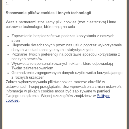
1.
Stosowanie plików cookies i innych technologii
Wraz z partnerami stosujemy pliki cookies (tzw. ciasteczka) i inne
pokrewne technologie, które mają na celu:
Zapewnienie bezpieczeństwa podczas korzystania z naszych
stron
Ulepszenie świadczonych przez nas usług poprzez wykorzystanie
danych w celach analitycznych i statystycznych
Poznanie Twoich preferencji na podstawie sposobu korzystania z
naszych serwisów
Wyświetlanie spersonalizowanych reklam, które odpowiadają
Twoim zainteresowaniom
Gromadzenie zagregowanych danych użytkownika korzystającego
z różnych urządzeń
Zakres wykorzystywania plików cookies możesz określić w
ustawieniach Twojej przeglądarki. Bez wprowadzenia zmian ustawień,
informacje w plikach cookies mogą być zapisywane w pamięci
Twojego urządzenia. Więcej szczegółów znajdziesz w
Polityce
cookies
.