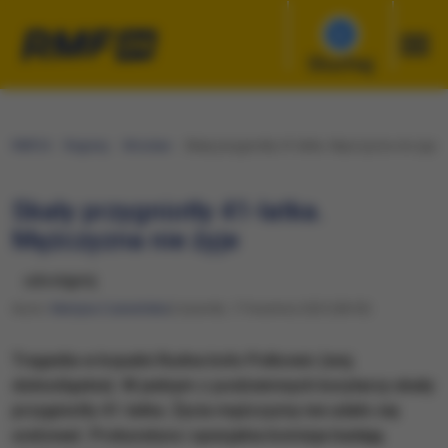
Słuchaj
RMF24
Regiony
Wrocław
Skały przygniotły 41-latka. Mężczyzna nie żyje
Skały przygniotły 41-latka.
Mężczyzna nie żyje
udostępnij
Autor:
Martyna Czerwińska
Czwartek, 17 kwietnia 2025 (08:59)
Tragedia w kopalni Rudna koło Polkowic (woj.
dolnośląskie). W jednym z podziemnych korytarzy skały
przygniotły 41-latka. Życia mężczyzny nie udało się
uratować. Prokuratura i specjalna komisja badają