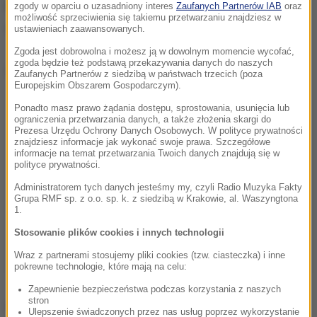
KGHM ogłosił
trzydniową żałobę
we wszystkich
zgody w oparciu o uzasadniony interes
Zaufanych Partnerów IAB
oraz
możliwość sprzeciwienia się takiemu przetwarzaniu znajdziesz w
oddziałach.
ustawieniach zaawansowanych.
Zgoda jest dobrowolna i możesz ją w dowolnym momencie wycofać,
zgoda będzie też podstawą przekazywania danych do naszych
Dalsza część artykułu pod materiałem video:
Zaufanych Partnerów z siedzibą w państwach trzecich (poza
Europejskim Obszarem Gospodarczym).
Ponadto masz prawo żądania dostępu, sprostowania, usunięcia lub
ograniczenia przetwarzania danych, a także złożenia skargi do
Prezesa Urzędu Ochrony Danych Osobowych. W polityce prywatności
znajdziesz informacje jak wykonać swoje prawa. Szczegółowe
informacje na temat przetwarzania Twoich danych znajdują się w
polityce prywatności.
Administratorem tych danych jesteśmy my, czyli Radio Muzyka Fakty
Grupa RMF sp. z o.o. sp. k. z siedzibą w Krakowie, al. Waszyngtona
1.
Stosowanie plików cookies i innych technologii
Wraz z partnerami stosujemy pliki cookies (tzw. ciasteczka) i inne
pokrewne technologie, które mają na celu:
Zapewnienie bezpieczeństwa podczas korzystania z naszych
stron
Opracowanie:
Karolina Wasyl
Ulepszenie świadczonych przez nas usług poprzez wykorzystanie