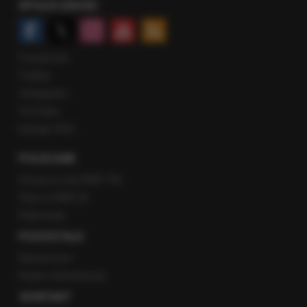
SPOŁECZNOŚĆ
Facebook
Twitter
Instagram
YouTube
Kanały RSS
POLECANE
Gorąca Linia RMF FM
Staż w RMF24
Patronaty
POZOSTAŁE
Newsroom
Radio internetowe
KONTAKT