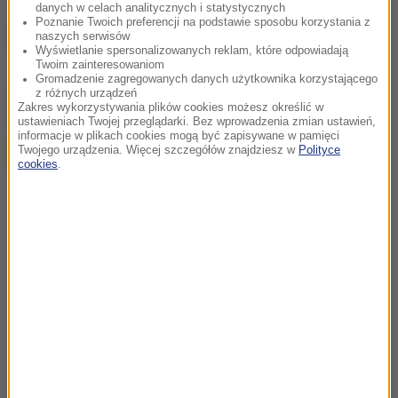
danych w celach analitycznych i statystycznych
Poznanie Twoich preferencji na podstawie sposobu korzystania z
Źródło: RMF FM
naszych serwisów
Wyświetlanie spersonalizowanych reklam, które odpowiadają
Twoim zainteresowaniom
Gromadzenie zagregowanych danych użytkownika korzystającego
z różnych urządzeń
chcesz widzieć więcej artykułów od RMF24?
dodaj w
Zakres wykorzystywania plików cookies możesz określić w
Google
ustawieniach Twojej przeglądarki. Bez wprowadzenia zmian ustawień,
informacje w plikach cookies mogą być zapisywane w pamięci
Twojego urządzenia. Więcej szczegółów znajdziesz w
Polityce
cookies
.