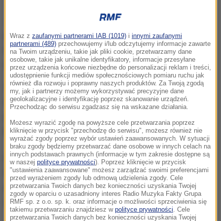
Jak ustaliła reporterka RMF FM Martyna Czerwińska,
górnik pracował w podziemnym korytarzu, kiedy
Wraz z
zaufanymi partnerami IAB (1019)
i
innymi zaufanymi
partnerami (489)
przechowujemy i/lub odczytujemy informacje zawarte
nagle posypały się na niego skały.
Z pomocą
na Twoim urządzeniu, takie jak pliki cookie, przetwarzamy dane
osobowe, takie jak unikalne identyfikatory, informacje przesyłane
natychmiast ruszyli pozostali pracownicy kopalni.
przez urządzenia końcowe niezbędne do personalizacji reklam i treści,
udostępnienie funkcji mediów społecznościowych pomiaru ruchu jak
również dla rozwoju i poprawny naszych produktów. Za Twoją zgodą
Wydostali go z rumowiska jeszcze zanim na
my, jak i partnerzy możemy wykorzystywać precyzyjne dane
geolokalizacyjne i identyfikację poprzez skanowanie urządzeń.
miejsce wypadku dotarli lekarze i udzielali mu
Przechodząc do serwisu zgadzasz się na wskazane działania.
pierwszej pomocy, ale niestety bezskutecznie.
Możesz wyrazić zgodę na powyższe cele przetwarzania poprzez
Mężczyzna zmarł.
kliknięcie w przycisk "przechodzę do serwisu", możesz również nie
wyrażać zgody poprzez wybór ustawień zaawansowanych. W sytuacji
braku zgody będziemy przetwarzać dane osobowe w innych celach na
innych podstawach prawnych (informacje w tym zakresie dostępne są
Dlaczego doszło do tragedii? To ustala już komisja.
w naszej
polityce prywatności
). Poprzez kliknięcie w przycisk
"ustawienia zaawansowane" możesz zarządzać swoimi preferencjami
Na razie wiadomo, że
stacje sejsmiczne nie
przed wyrażeniem zgody lub odmową udzielenia zgody. Cele
przetwarzania Twoich danych bez konieczności uzyskania Twojej
odnotowały żadnych wstrząsów.
Niewykluczone
zgody w oparciu o uzasadniony interes Radio Muzyka Fakty Grupa
więc, że przyczyną tragedii był ludzki błąd.
RMF sp. z o.o. sp. k. oraz informacje o możliwości sprzeciwienia się
takiemu przetwarzaniu znajdziesz w
polityce prywatności
. Cele
przetwarzania Twoich danych bez konieczności uzyskania Twojej