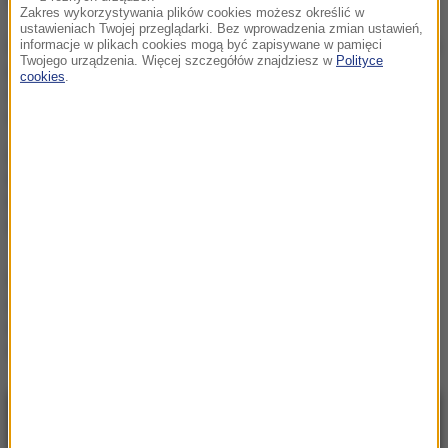
Zakres wykorzystywania plików cookies możesz określić w
ustawieniach Twojej przeglądarki. Bez wprowadzenia zmian ustawień,
„Miały brutalnie ponacinane
informacje w plikach cookies mogą być zapisywane w pamięci
Twojego urządzenia. Więcej szczegółów znajdziesz w
Polityce
uszy”. Policja szuka osoby,
cookies
.
która okaleczyła
szczenięta
Afera w Szpitalu
Południowym.
Trzaskowski: Funkcja
Dawida Kacprzyka
formalnie nie istniała
Niemowlę zmarło z
wychłodzenia w
mieszkaniu. Po tragedii
matka nagle zniknęła
NAJNOWSZE