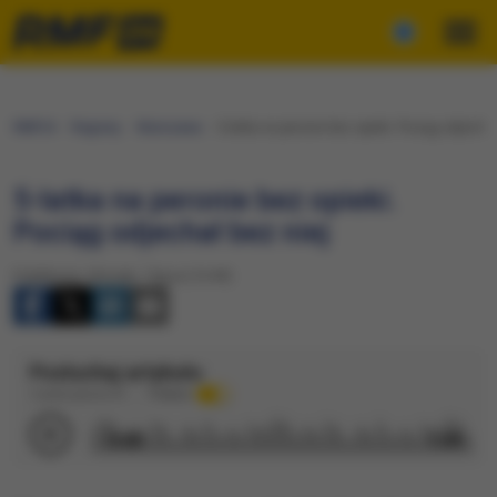
RMF24
Regiony
Warszawa
5-latka na peronie bez opieki. Pociąg odjechał
5-latka na peronie bez opieki.
Pociąg odjechał bez niej
Publikacja: Wtorek, 7 lipca (14:49)
Posłuchaj artykułu
Czytane głosem AI
Podkład
0:00
1:09