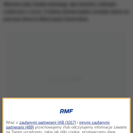
Wystarczyła chwila nieuwagi, aby dziecko zniknęło
rodzicom z oczu. 5-letnia dziewczynka została sama na
peronie dworca Warszawa Zachodnia.
Wraz z
zaufanymi partnerami IAB (1017)
i
innymi zaufanymi
partnerami (489)
przechowujemy i/lub odczytujemy informacje zawarte
na Twoim urządzeniu, takie jak pliki cookie, przetwarzamy dane