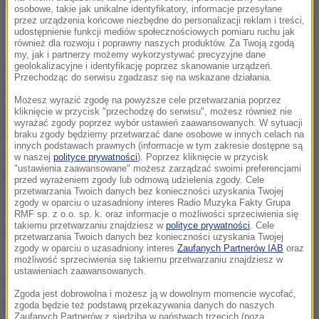
osobowe, takie jak unikalne identyfikatory, informacje przesyłane
przez urządzenia końcowe niezbędne do personalizacji reklam i treści,
Zdj. ilustracyjne
udostępnienie funkcji mediów społecznościowych pomiaru ruchu jak
/
Shutterstock
również dla rozwoju i poprawny naszych produktów. Za Twoją zgodą
my, jak i partnerzy możemy wykorzystywać precyzyjne dane
geolokalizacyjne i identyfikację poprzez skanowanie urządzeń.
Sytuacja miała miejsce 4 lipca, kiedy to dziewczynkę
Przechodząc do serwisu zgadzasz się na wskazane działania.
zauważył przypadkowy przechodzień. Natychmiast
Możesz wyrazić zgodę na powyższe cele przetwarzania poprzez
podszedł do policjantów na patrolu i poinformował
kliknięcie w przycisk "przechodzę do serwisu", możesz również nie
wyrażać zgody poprzez wybór ustawień zaawansowanych. W sytuacji
ich o zdarzeniu. Funkcjonariusze po udaniu się we
braku zgody będziemy przetwarzać dane osobowe w innych celach na
innych podstawach prawnych (informacje w tym zakresie dostępne są
wskazane miejsce
znaleźli 5-letnią dziewczynkę,
w naszej
polityce prywatności
). Poprzez kliknięcie w przycisk
"ustawienia zaawansowane" możesz zarządzać swoimi preferencjami
obywatelkę Niemiec.
przed wyrażeniem zgody lub odmową udzielenia zgody. Cele
przetwarzania Twoich danych bez konieczności uzyskania Twojej
zgody w oparciu o uzasadniony interes Radio Muzyka Fakty Grupa
Wypakowywali bagaż, pociąg odjechał,
RMF sp. z o.o. sp. k. oraz informacje o możliwości sprzeciwienia się
takiemu przetwarzaniu znajdziesz w
polityce prywatności
. Cele
dziecko zostało
przetwarzania Twoich danych bez konieczności uzyskania Twojej
zgody w oparciu o uzasadniony interes
Zaufanych Partnerów IAB
oraz
Jak ustalili policjanci z komisariatu kolejowego,
możliwość sprzeciwienia się takiemu przetwarzaniu znajdziesz w
ustawieniach zaawansowanych.
rodzice dziewczynki zgłosili zdarzenie. Według ich
Zgoda jest dobrowolna i możesz ją w dowolnym momencie wycofać,
relacji, wypakowywali bagaże w momencie, kiedy
zgoda będzie też podstawą przekazywania danych do naszych
Zaufanych Partnerów z siedzibą w państwach trzecich (poza