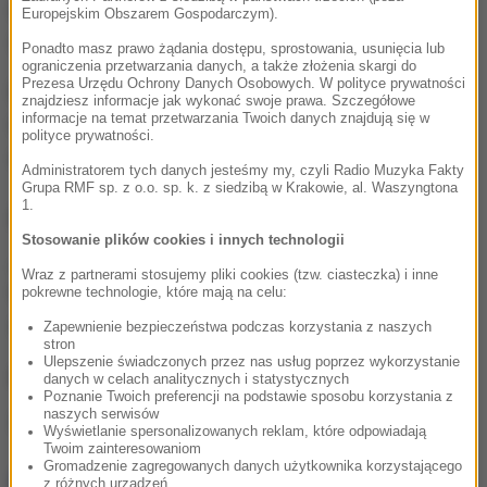
drzwi pociągu zamknęły się, a skład razem z nimi
Europejskim Obszarem Gospodarczym).
odjechał w kierunku Warszawy Centralnej.
Ponadto masz prawo żądania dostępu, sprostowania, usunięcia lub
ograniczenia przetwarzania danych, a także złożenia skargi do
Prezesa Urzędu Ochrony Danych Osobowych. W polityce prywatności
Dziewczynka została odebrana później przez
znajdziesz informacje jak wykonać swoje prawa. Szczegółowe
informacje na temat przetwarzania Twoich danych znajdują się w
rodziców na komisariacie. Nie zgłosili oni żadnych
polityce prywatności.
uwag co do stanu zdrowia dziecka.
Administratorem tych danych jesteśmy my, czyli Radio Muzyka Fakty
Grupa RMF sp. z o.o. sp. k. z siedzibą w Krakowie, al. Waszyngtona
1.
Apel policji
Stosowanie plików cookies i innych technologii
„W miejscach takich jak dworce, perony czy środki
Wraz z partnerami stosujemy pliki cookies (tzw. ciasteczka) i inne
transportu wystarczy chwila nieuwagi, aby dziecko
pokrewne technologie, które mają na celu:
straciło kontakt z rodziną”- ostrzega policja.
Zapewnienie bezpieczeństwa podczas korzystania z naszych
stron
Ulepszenie świadczonych przez nas usług poprzez wykorzystanie
Autor: Jakub Kaszubski
danych w celach analitycznych i statystycznych
Poznanie Twoich preferencji na podstawie sposobu korzystania z
naszych serwisów
Źródło: RMF24
Wyświetlanie spersonalizowanych reklam, które odpowiadają
Twoim zainteresowaniom
Gromadzenie zagregowanych danych użytkownika korzystającego
NAJWAŻNIEJSZE FAKTY
z różnych urządzeń