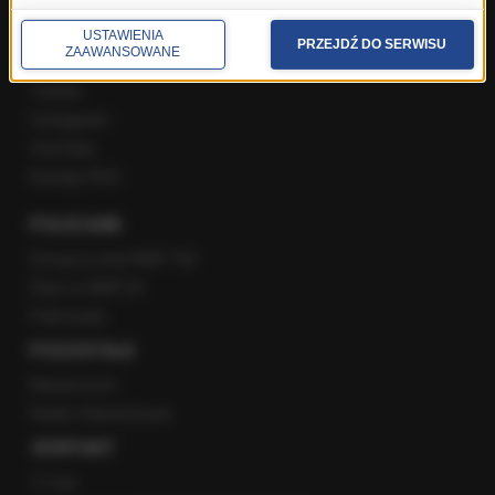
USTAWIENIA
PRZEJDŹ DO SERWISU
ZAAWANSOWANE
Facebook
Twitter
Instagram
YouTube
Kanały RSS
POLECANE
Gorąca Linia RMF FM
Staż w RMF24
Patronaty
POZOSTAŁE
Newsroom
Radio internetowe
KONTAKT
O nas