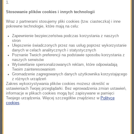
Śledczy nie wiążą obecnie śmierci mężczyzn z
1.
organizatorem wyścigu. Najprawdopodobniej
Stosowanie plików cookies i innych technologii
zostanie on jednak przesłuchany na dalszym etapie
Wraz z partnerami stosujemy pliki cookies (tzw. ciasteczka) i inne
pokrewne technologie, które mają na celu:
śledztwa.
Zapewnienie bezpieczeństwa podczas korzystania z naszych
stron
Organizatorzy o śmierci uczestników
Ulepszenie świadczonych przez nas usług poprzez wykorzystanie
danych w celach analitycznych i statystycznych
O śmierci uczestników informował również Poland
Poznanie Twoich preferencji na podstawie sposobu korzystania z
naszych serwisów
Bike Marathon na Facebooku. „Informujemy, że
Wyświetlanie spersonalizowanych reklam, które odpowiadają
Twoim zainteresowaniom
poszukiwania zostały zakończone. Niestety, nie
Gromadzenie zagregowanych danych użytkownika korzystającego
z różnych urządzeń
przyniosły one szczęśliwego rezultatu. Uczestnik
Zakres wykorzystywania plików cookies możesz określić w
ustawieniach Twojej przeglądarki. Bez wprowadzenia zmian ustawień,
naszych zawodów Pan Kazimierz nie żyje.
Rodzinie
informacje w plikach cookies mogą być zapisywane w pamięci
Twojego urządzenia. Więcej szczegółów znajdziesz w
Polityce
i bliskim składamy najszczersze kondolencje i
cookies
.
wyrazy głębokiego współczucia
. Dziękujemy
wszystkim zaangażowanym za pomoc w
poszukiwaniach” - napisali organizatorzy wyścigu w