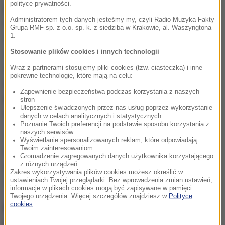
polityce prywatności.
prosektorium Szpitala Południowego pojawił się też
Administratorem tych danych jesteśmy my, czyli Radio Muzyka Fakty
na stronach warszawskiej prokuratury. W nim
Grupa RMF sp. z o.o. sp. k. z siedzibą w Krakowie, al. Waszyngtona
1.
śledczy skierowali odezwę do osób zaznajomionych
ze sprawą „zwłaszcza do przedstawicieli rodzin
Stosowanie plików cookies i innych technologii
zmarłych, pracowników szpitala i pracowników firm
Wraz z partnerami stosujemy pliki cookies (tzw. ciasteczka) i inne
pokrewne technologie, które mają na celu:
pogrzebowych
o kontakt z prokuraturą
Zapewnienie bezpieczeństwa podczas korzystania z naszych
prowadzącą czynności sprawdzające celem
stron
Ulepszenie świadczonych przez nas usług poprzez wykorzystanie
niezwłocznego ustalenia terminu przesłuchania
” .
danych w celach analitycznych i statystycznych
Poznanie Twoich preferencji na podstawie sposobu korzystania z
naszych serwisów
Ze śledczymi można się kontaktować mailowo
Wyświetlanie spersonalizowanych reklam, które odpowiadają
Twoim zainteresowaniom
biuro.podawcze.prwaw-urs@prokuratura.gov.pl
lub
Gromadzenie zagregowanych danych użytkownika korzystającego
z różnych urządzeń
przez e-Doręczenia. Podano też numer kontaktowy:
Zakres wykorzystywania plików cookies możesz określić w
261 845 893.
ustawieniach Twojej przeglądarki. Bez wprowadzenia zmian ustawień,
informacje w plikach cookies mogą być zapisywane w pamięci
Twojego urządzenia. Więcej szczegółów znajdziesz w
Polityce
cookies
.
Prokuratura odmówiła wszczęcia
postępowania ws. zdjęć z sekcji zwłok