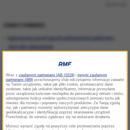
Marek Suski
ZOBACZ RÓWNIEŻ:
Agresywny poseł groził policjantowi pobiciem.
Jest akt oskarżenia
Groźby i przemoc wobec radnych KO. "Zostało mi
zaproponowane, że zostanę uderzony"
Wraz z
zaufanymi partnerami IAB (1019)
i
innymi zaufanymi
Śledztwo prowadzone jest w sprawie
przekroczenia
partnerami (489)
przechowujemy i/lub odczytujemy informacje zawarte
na Twoim urządzeniu, takie jak pliki cookie, przetwarzamy dane
uprawnień przez posła PiS Marka Suskiego.
osobowe, takie jak unikalne identyfikatory, informacje przesyłane
przez urządzenia końcowe niezbędne do personalizacji reklam i treści,
Według prokuratury, miało do tego dojść w okresie od
udostępnienie funkcji mediów społecznościowych pomiaru ruchu jak
również dla rozwoju i poprawny naszych produktów. Za Twoją zgodą
26 września 2018 r. do 20 września 2021 r.
my, jak i partnerzy możemy wykorzystywać precyzyjne dane
geolokalizacyjne i identyfikację poprzez skanowanie urządzeń.
Przechodząc do serwisu zgadzasz się na wskazane działania.
Śledczy chcą ustalić, czy Suski wykorzystał swoją
Możesz wyrazić zgodę na powyższe cele przetwarzania poprzez
pozycję i
wpływał na urzędników Narodowego