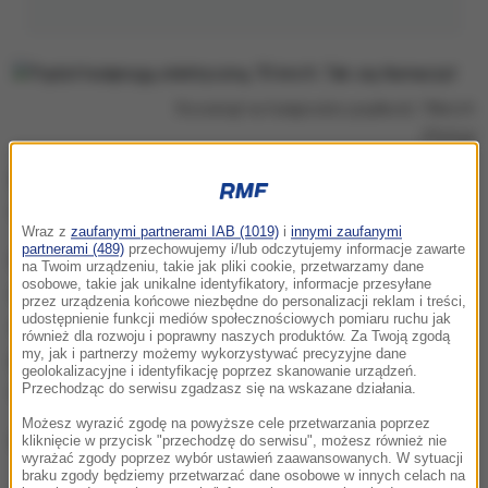
Rozwinął na hulajnodze prędkość 70km/h
/
Policja
Do zdarzenia doszło na trasie między Kozinem a
Czarną Dąbrówką na Pomorzu.
Wraz z
zaufanymi partnerami IAB (1019)
i
innymi zaufanymi
partnerami (489)
przechowujemy i/lub odczytujemy informacje zawarte
Policjanci drogówki, patrolujący ten odcinek
na Twoim urządzeniu, takie jak pliki cookie, przetwarzamy dane
osobowe, takie jak unikalne identyfikatory, informacje przesyłane
nieoznakowanym samochodem z
przez urządzenia końcowe niezbędne do personalizacji reklam i treści,
udostępnienie funkcji mediów społecznościowych pomiaru ruchu jak
wideorejestratorem, zauważyli mężczyznę
również dla rozwoju i poprawny naszych produktów. Za Twoją zgodą
my, jak i partnerzy możemy wykorzystywać precyzyjne dane
poruszającego się hulajnogą elektryczną z
geolokalizacyjne i identyfikację poprzez skanowanie urządzeń.
niebezpieczną prędkością.
Przechodząc do serwisu zgadzasz się na wskazane działania.
Możesz wyrazić zgodę na powyższe cele przetwarzania poprzez
Pomiar wykazał, że
46-latek jechał aż 69,6 km/h.
kliknięcie w przycisk "przechodzę do serwisu", możesz również nie
wyrażać zgody poprzez wybór ustawień zaawansowanych. W sytuacji
braku zgody będziemy przetwarzać dane osobowe w innych celach na