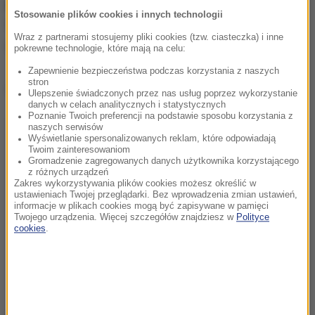
prędkością 20 km/h,
a po jezdni można nią jechać
Stosowanie plików cookies i innych technologii
tylko wtedy, gdy dopuszczalna prędkość na danym
Wraz z partnerami stosujemy pliki cookies (tzw. ciasteczka) i inne
odcinku nie przekracza 30 km/h.
pokrewne technologie, które mają na celu:
Zapewnienie bezpieczeństwa podczas korzystania z naszych
stron
Dalsza część artykułu pod materiałem video:
Ulepszenie świadczonych przez nas usług poprzez wykorzystanie
danych w celach analitycznych i statystycznych
Poznanie Twoich preferencji na podstawie sposobu korzystania z
naszych serwisów
Wyświetlanie spersonalizowanych reklam, które odpowiadają
Twoim zainteresowaniom
Gromadzenie zagregowanych danych użytkownika korzystającego
z różnych urządzeń
Zakres wykorzystywania plików cookies możesz określić w
ustawieniach Twojej przeglądarki. Bez wprowadzenia zmian ustawień,
informacje w plikach cookies mogą być zapisywane w pamięci
Twojego urządzenia. Więcej szczegółów znajdziesz w
Polityce
cookies
.