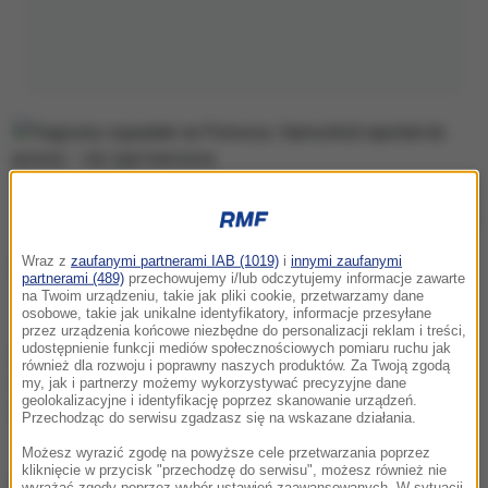
Zdjęcie poglądowe
/
Shutterstock
W miejscowości Woliczno na Pomorzu
Wraz z
zaufanymi partnerami IAB (1019)
i
innymi zaufanymi
partnerami (489)
przechowujemy i/lub odczytujemy informacje zawarte
Zachodnim samochód osobowy zjechał z drogi
na Twoim urządzeniu, takie jak pliki cookie, przetwarzamy dane
osobowe, takie jak unikalne identyfikatory, informacje przesyłane
krajowej nr 20 i wpadł do jeziora Czaple Duże.
przez urządzenia końcowe niezbędne do personalizacji reklam i treści,
udostępnienie funkcji mediów społecznościowych pomiaru ruchu jak
Kierowca zginął na miejscu.
również dla rozwoju i poprawny naszych produktów. Za Twoją zgodą
Policja wyjaśnia przyczyny wypadku.
my, jak i partnerzy możemy wykorzystywać precyzyjne dane
geolokalizacyjne i identyfikację poprzez skanowanie urządzeń.
Najważniejsze informacje z kraju i ze świata
Przechodząc do serwisu zgadzasz się na wskazane działania.
znajdziesz na stronie głównej
RMF24
Możesz wyrazić zgodę na powyższe cele przetwarzania poprzez
kliknięcie w przycisk "przechodzę do serwisu", możesz również nie
wyrażać zgody poprzez wybór ustawień zaawansowanych. W sytuacji