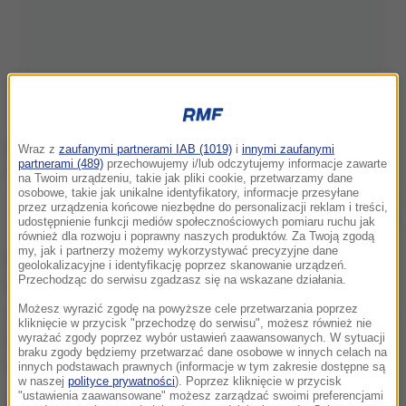
Wraz z
zaufanymi partnerami IAB (1019)
i
innymi zaufanymi
partnerami (489)
przechowujemy i/lub odczytujemy informacje zawarte
na Twoim urządzeniu, takie jak pliki cookie, przetwarzamy dane
osobowe, takie jak unikalne identyfikatory, informacje przesyłane
Zdjęcie ilustracyjne
przez urządzenia końcowe niezbędne do personalizacji reklam i treści,
udostępnienie funkcji mediów społecznościowych pomiaru ruchu jak
/
Shutterstock
również dla rozwoju i poprawny naszych produktów. Za Twoją zgodą
my, jak i partnerzy możemy wykorzystywać precyzyjne dane
Do dramatu doszło 15 sierpnia ubiegłego roku na
geolokalizacyjne i identyfikację poprzez skanowanie urządzeń.
Przechodząc do serwisu zgadzasz się na wskazane działania.
trasie między Bisztynkiem a Wozławkami (woj.
Możesz wyrazić zgodę na powyższe cele przetwarzania poprzez
warmińsko-mazurskie). Kierujący Audi 35-letni Alan G.
kliknięcie w przycisk "przechodzę do serwisu", możesz również nie
uderzył w tył Skody, którą podróżowała trzyosobowa
wyrażać zgody poprzez wybór ustawień zaawansowanych. W sytuacji
braku zgody będziemy przetwarzać dane osobowe w innych celach na
rodzina.
innych podstawach prawnych (informacje w tym zakresie dostępne są
w naszej
polityce prywatności
). Poprzez kliknięcie w przycisk
"ustawienia zaawansowane" możesz zarządzać swoimi preferencjami