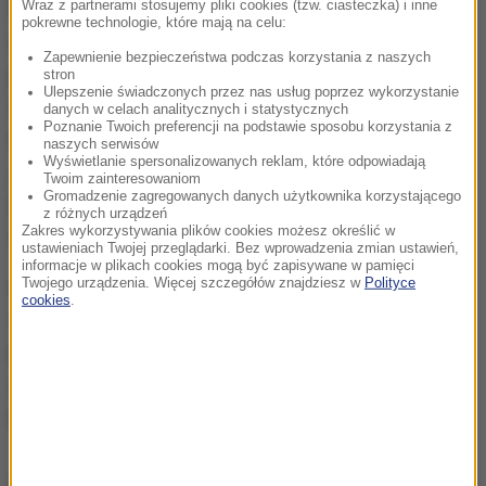
Wraz z partnerami stosujemy pliki cookies (tzw. ciasteczka) i inne
Po dziesięciu miesiącach śledztwa prokuratura
pokrewne technologie, które mają na celu:
umorzyła postępowanie dotyczące prowadzenia
Zapewnienie bezpieczeństwa podczas korzystania z naszych
pojazdu w stanie nietrzeźwości.
Dwie niezależne
stron
Ulepszenie świadczonych przez nas usług poprzez wykorzystanie
opinie biegłych w zakresie badań retrospektywnych
danych w celach analitycznych i statystycznych
Poznanie Twoich preferencji na podstawie sposobu korzystania z
były korzystne dla podejrzanego
– poinformował
naszych serwisów
Wyświetlanie spersonalizowanych reklam, które odpowiadają
„Fakt” prok. Daniel Brodowski z olsztyńskiej
Twoim zainteresowaniom
Gromadzenie zagregowanych danych użytkownika korzystającego
prokuratury. Biegli nie byli w stanie jednoznacznie
z różnych urządzeń
Zakres wykorzystywania plików cookies możesz określić w
wykluczyć, że Alan G. spożył alkohol już po wypadku.
ustawieniach Twojej przeglądarki. Bez wprowadzenia zmian ustawień,
informacje w plikach cookies mogą być zapisywane w pamięci
Twojego urządzenia. Więcej szczegółów znajdziesz w
Polityce
Alan G. przebywa w areszcie. Za spowodowanie
cookies
.
wypadku ze skutkiem śmiertelnym, nieudzielenie
pomocy poszkodowanym oraz ucieczkę z miejsca
zdarzenia wciąż
grozi mu do 20 lat pozbawienia
wolności.
Dalsza część artykułu pod materiałem video: