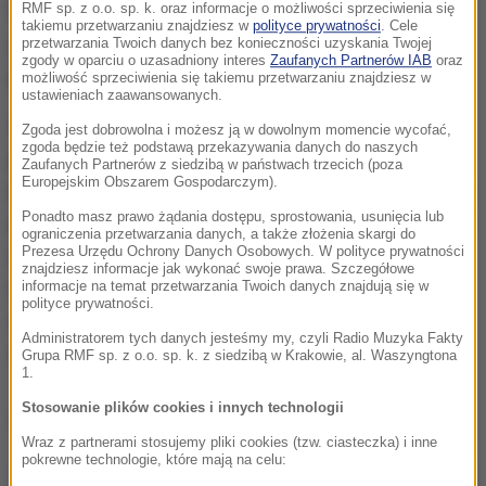
tej zmiany miałoby być wzmocnienie roli Olsztyna
RMF sp. z o.o. sp. k. oraz informacje o możliwości sprzeciwienia się
takiemu przetwarzaniu znajdziesz w
polityce prywatności
. Cele
jako ośrodka gospodarczego i centrum usług
przetwarzania Twoich danych bez konieczności uzyskania Twojej
zgody w oparciu o uzasadniony interes
Zaufanych Partnerów IAB
oraz
publicznych w regionie.
możliwość sprzeciwienia się takiemu przetwarzaniu znajdziesz w
ustawieniach zaawansowanych.
Wójt Chrostowska w swoich wypowiedziach
Zgoda jest dobrowolna i możesz ją w dowolnym momencie wycofać,
zgoda będzie też podstawą przekazywania danych do naszych
podkreślała, że
tereny te są jedynymi terenami
Zaufanych Partnerów z siedzibą w państwach trzecich (poza
Europejskim Obszarem Gospodarczym).
inwestycyjnymi gminy, a ich utrata uniemożliwiłaby
Ponadto masz prawo żądania dostępu, sprostowania, usunięcia lub
rozwój Purdy
i realizację ważnych dla mieszkańców
ograniczenia przetwarzania danych, a także złożenia skargi do
Prezesa Urzędu Ochrony Danych Osobowych. W polityce prywatności
inwestycji. W mediach społecznościowych
znajdziesz informacje jak wykonać swoje prawa. Szczegółowe
dziękowała mieszkańcom za zaangażowanie i
informacje na temat przetwarzania Twoich danych znajdują się w
polityce prywatności.
wsparcie, nazywając wynik referendum "wspólnym
Administratorem tych danych jesteśmy my, czyli Radio Muzyka Fakty
ogromnym sukcesem".
Grupa RMF sp. z o.o. sp. k. z siedzibą w Krakowie, al. Waszyngtona
1.
Stosowanie plików cookies i innych technologii
Dalsza część artykułu pod materiałem video:
Wraz z partnerami stosujemy pliki cookies (tzw. ciasteczka) i inne
pokrewne technologie, które mają na celu: