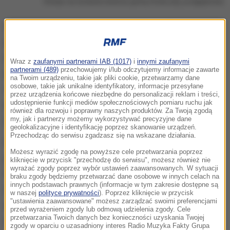
Olsztyn nie dostanie terenów gminy Purda (zdj. podglądowe)
W niedzielnym referendum aż
2271 osób
zagłosowało przeciw propozycji przyłączenia
części gminy Purda do granic Olsztyna, podczas
Wraz z
zaufanymi partnerami IAB (1017)
i
innymi zaufanymi
partnerami (489)
przechowujemy i/lub odczytujemy informacje zawarte
gdy tylko 68 wyraziło swoje poparcie.
Informację o
na Twoim urządzeniu, takie jak pliki cookie, przetwarzamy dane
osobowe, takie jak unikalne identyfikatory, informacje przesyłane
wynikach podała wójt Purdy, Teresa Chrostowska,
przez urządzenia końcowe niezbędne do personalizacji reklam i treści,
podkreślając, że decyzja społeczności jest
udostępnienie funkcji mediów społecznościowych pomiaru ruchu jak
również dla rozwoju i poprawny naszych produktów. Za Twoją zgodą
jednoznaczna i rozstrzygająca.
my, jak i partnerzy możemy wykorzystywać precyzyjne dane
geolokalizacyjne i identyfikację poprzez skanowanie urządzeń.
Przechodząc do serwisu zgadzasz się na wskazane działania.
Referendum zorganizowano w odpowiedzi na
Możesz wyrazić zgodę na powyższe cele przetwarzania poprzez
pomysł prezydenta Olsztyna, Roberta Szewczyka,
kliknięcie w przycisk "przechodzę do serwisu", możesz również nie
wyrażać zgody poprzez wybór ustawień zaawansowanych. W sytuacji
który zaproponował
przyłączenie do miasta około
braku zgody będziemy przetwarzać dane osobowe w innych celach na
innych podstawach prawnych (informacje w tym zakresie dostępne są
235 ha terenu leżącego między południową
w naszej
polityce prywatności
). Poprzez kliknięcie w przycisk
"ustawienia zaawansowane" możesz zarządzać swoimi preferencjami
granicą Olsztyna a obwodnicą, znajdującego się w
przed wyrażeniem zgody lub odmową udzielenia zgody. Cele
przetwarzania Twoich danych bez konieczności uzyskania Twojej
granicach administracyjnych gminy Purda.
Celem
zgody w oparciu o uzasadniony interes Radio Muzyka Fakty Grupa