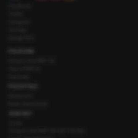
Facebook
Twitter
Instagram
YouTube
Kanały RSS
POLECANE
Gorąca Linia RMF FM
Staż w RMF24
Patronaty
POZOSTAŁE
Newsroom
Radio internetowe
KONTAKT
O nas
Gorąca Linia RMF FM: 600 700 800