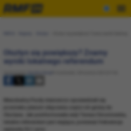
RMF24
Regiony
Olsztyn
Olsztyn się powiększy? Znamy wyniki lokalnego
Olsztyn się powiększy? Znamy
wyniki lokalnego referendum
Opracowanie:
Karolina Wasyl
Poniedziałek, 28 kwietnia 2025 (07:54)
Mieszkańcy Purdy stanowczo opowiedzieli się
przeciwko planom włączenia części ich gminy do
Olsztyna. Jak poinformowała wójt Teresa Chrostowska,
lokalne referendum jest wiążące, ponieważ frekwencja
wyniosła 33,1 proc.