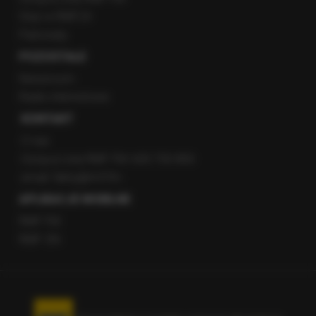
Staż w RMF24
Patronaty
POZOSTAŁE
Newsroom
Radio internetowe
KONTAKT
O nas
Gorąca Linia RMF FM: 600 700 800
email: fakty@rmf.fm
APLIKACJE MOBILNE
RMF FM
RMF ON