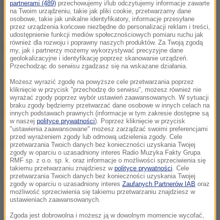
22-latek w nocy ukradł 90 litrów oleju napędowego, a
partnerami (489)
przechowujemy i/lub odczytujemy informacje zawarte
na Twoim urządzeniu, takie jak pliki cookie, przetwarzamy dane
za kilka dni wrócił i - również w nocy - ukradł kolejne
osobowe, takie jak unikalne identyfikatory, informacje przesyłane
przez urządzenia końcowe niezbędne do personalizacji reklam i treści,
130 litrów.
Łączna wartość skradzionego oleju
udostępnienie funkcji mediów społecznościowych pomiaru ruchu jak
również dla rozwoju i poprawny naszych produktów. Za Twoją zgodą
wynosi ponad 1600 złotych
.
my, jak i partnerzy możemy wykorzystywać precyzyjne dane
geolokalizacyjne i identyfikację poprzez skanowanie urządzeń.
Przechodząc do serwisu zgadzasz się na wskazane działania.
Policjanci ustalili i zatrzymali mężczyznę
podejrzanego o dokonanie tych kradzieży. To
22-
Możesz wyrazić zgodę na powyższe cele przetwarzania poprzez
kliknięcie w przycisk "przechodzę do serwisu", możesz również nie
latek będący sąsiadem pokrzywdzonego
- informuje
wyrażać zgody poprzez wybór ustawień zaawansowanych. W sytuacji
braku zgody będziemy przetwarzać dane osobowe w innych celach na
policja.
innych podstawach prawnych (informacje w tym zakresie dostępne są
w naszej
polityce prywatności
). Poprzez kliknięcie w przycisk
"ustawienia zaawansowane" możesz zarządzać swoimi preferencjami
przed wyrażeniem zgody lub odmową udzielenia zgody. Cele
ZOBACZ RÓWNIEŻ:
przetwarzania Twoich danych bez konieczności uzyskania Twojej
zgody w oparciu o uzasadniony interes Radio Muzyka Fakty Grupa
RMF sp. z o.o. sp. k. oraz informacje o możliwości sprzeciwienia się
Kradli olej napędowy z lokomotyw
takiemu przetwarzaniu znajdziesz w
polityce prywatności
. Cele
przetwarzania Twoich danych bez konieczności uzyskania Twojej
Ukradł 900 l paliwa. Używał kradzionych tablic
zgody w oparciu o uzasadniony interes
Zaufanych Partnerów IAB
oraz
możliwość sprzeciwienia się takiemu przetwarzaniu znajdziesz w
rejestracyjnych
ustawieniach zaawansowanych.
26-latek kradł paliwo ze stacji benzynowych.
Zgoda jest dobrowolna i możesz ją w dowolnym momencie wycofać,