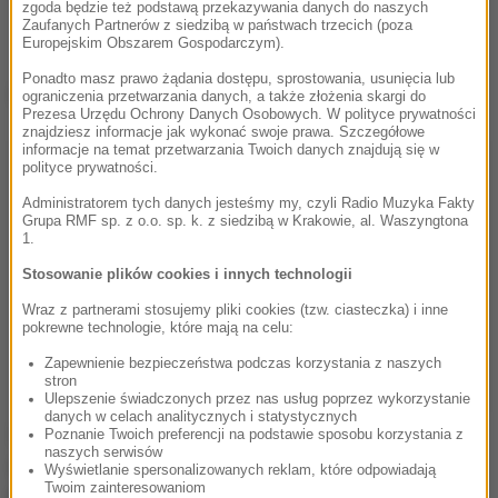
zgoda będzie też podstawą przekazywania danych do naszych
Sprzedawał je rolnikom
Zaufanych Partnerów z siedzibą w państwach trzecich (poza
Europejskim Obszarem Gospodarczym).
Ponadto masz prawo żądania dostępu, sprostowania, usunięcia lub
Dalsza część artykułu pod materiałem video:
ograniczenia przetwarzania danych, a także złożenia skargi do
Prezesa Urzędu Ochrony Danych Osobowych. W polityce prywatności
znajdziesz informacje jak wykonać swoje prawa. Szczegółowe
informacje na temat przetwarzania Twoich danych znajdują się w
polityce prywatności.
Administratorem tych danych jesteśmy my, czyli Radio Muzyka Fakty
Grupa RMF sp. z o.o. sp. k. z siedzibą w Krakowie, al. Waszyngtona
1.
Stosowanie plików cookies i innych technologii
Wraz z partnerami stosujemy pliki cookies (tzw. ciasteczka) i inne
pokrewne technologie, które mają na celu:
Zapewnienie bezpieczeństwa podczas korzystania z naszych
stron
Ulepszenie świadczonych przez nas usług poprzez wykorzystanie
danych w celach analitycznych i statystycznych
Zatrzymany 22-latek usłyszał dwa zarzuty
Poznanie Twoich preferencji na podstawie sposobu korzystania z
naszych serwisów
dotyczące kradzieży.
Grozi mu za to kara nawet 5
Wyświetlanie spersonalizowanych reklam, które odpowiadają
Twoim zainteresowaniom