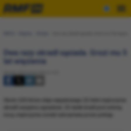
RMF24
Regiony
Olsztyn
Dwa razy okradł sąsiada. Grozi mu 5 lat więzien
Dwa razy okradł sąsiada. Grozi mu 5
lat więzienia
Wtorek, 8 listopada 2022 (11:57)
Około 220 litrów oleju napędowego 22-letni mężczyzna
ukradł swojemu sąsiadowi. 22-latek kradł pod osłoną
nocy, mężczyzna został zatrzymany przez policję.