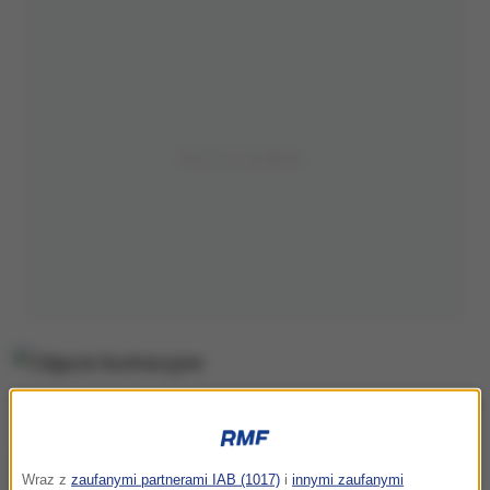
Zdjęcie ilustracyjne
Jak informuje Komenda Powiatowa Policji w Piszu,
Wraz z
zaufanymi partnerami IAB (1017)
i
innymi zaufanymi