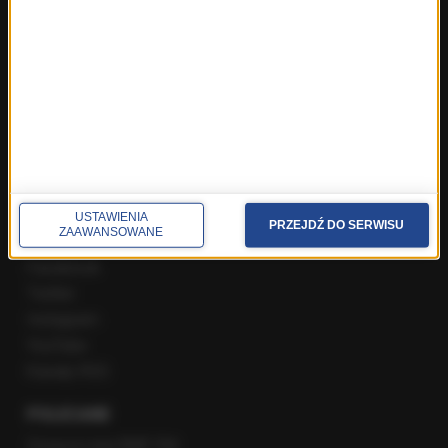
Najnowsze rozmowy w RMF FM
Rozmowa o 7:00 w RMF FM i Radiu RMF24
Poranna rozmowa w RMF FM
Popołudniowa rozmowa w RMF FM
Gość Krzysztofa Ziemca w RMF FM
Rozmowy w Radiu RMF24
SPOŁECZNOŚĆ
USTAWIENIA
PRZEJDŹ DO SERWISU
ZAAWANSOWANE
Facebook
Twitter
Instagram
YouTube
Kanały RSS
POLECANE
Gorąca Linia RMF FM