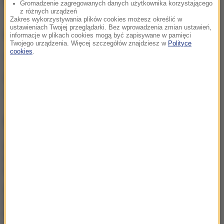
lat pozbawienia wolności
.
Gromadzenie zagregowanych danych użytkownika korzystającego
z różnych urządzeń
Zakres wykorzystywania plików cookies możesz określić w
ustawieniach Twojej przeglądarki. Bez wprowadzenia zmian ustawień,
ZOBACZ RÓWNIEŻ:
informacje w plikach cookies mogą być zapisywane w pamięci
Twojego urządzenia. Więcej szczegółów znajdziesz w
Polityce
cookies
.
Spuszczał paliwo z tirów. Ukradł 1,5 tys. litrów
Źródło: RMF24
kradzież
olej napędowy
Tagi:
NAJWAŻNIEJSZE FAKTY
Grad miał nawet 7 cm
średnicy. Potężne burze
nad Warmią i Mazurami
Pracownica banku
oszukiwała klientów. Może
być nawet stu
poszkodowanych