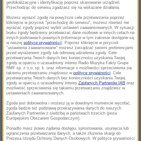
jest fizycznie niemożliwe.
geolokalizacyjne i identyfikację poprzez skanowanie urządzeń.
Przechodząc do serwisu zgadzasz się na wskazane działania.
Sprawa jest badana przez prokuraturę w Elblągu,
a lekarz, który pełnił też kierowniczą funkcję w
Możesz wyrazić zgodę na powyższe cele przetwarzania poprzez
kliknięcie w przycisk "przechodzę do serwisu", możesz również nie
szpitalu, rozwiązał umowę i opuścił placówkę.
wyrażać zgody poprzez wybór ustawień zaawansowanych. W sytuacji
braku zgody będziemy przetwarzać dane osobowe w innych celach na
Najważniejsze informacje z kraju i ze świata
innych podstawach prawnych (informacje w tym zakresie dostępne są
znajdziesz na stronie głównej
RMF24
w naszej
polityce prywatności
). Poprzez kliknięcie w przycisk
"ustawienia zaawansowane" możesz zarządzać swoimi preferencjami
przed wyrażeniem zgody lub odmową udzielenia zgody. Cele
Zawiadomienie do prokuratury złożyło starostwo
przetwarzania Twoich danych bez konieczności uzyskania Twojej
zgody w oparciu o uzasadniony interes Radio Muzyka Fakty Grupa
powiatowe w Braniewie jako organ prowadzący
RMF sp. z o.o. sp. k. oraz informacje o możliwości sprzeciwienia się
takiemu przetwarzaniu znajdziesz w
polityce prywatności
. Cele
miejscowy szpital.
przetwarzania Twoich danych bez konieczności uzyskania Twojej
zgody w oparciu o uzasadniony interes
Zaufanych Partnerów IAB
oraz
możliwość sprzeciwienia się takiemu przetwarzaniu znajdziesz w
Nie cieszymy się z tej sytuacji, ale mamy
ustawieniach zaawansowanych.
satysfakcję, że sami odkryliśmy te
Zgoda jest dobrowolna i możesz ją w dowolnym momencie wycofać,
zgoda będzie też podstawą przekazywania danych do naszych
nieprawidłowości i sami zawiadomiliśmy
Zaufanych Partnerów z siedzibą w państwach trzecich (poza
Europejskim Obszarem Gospodarczym).
prokuraturę niezależnie od ostatnich krajowych
wydarzeń
- mówi wicestarosta braniewski
Ponadto masz prawo żądania dostępu, sprostowania, usunięcia lub
ograniczenia przetwarzania danych, a także złożenia skargi do
Stanisław Popiel.
Prezesa Urzędu Ochrony Danych Osobowych. W polityce prywatności