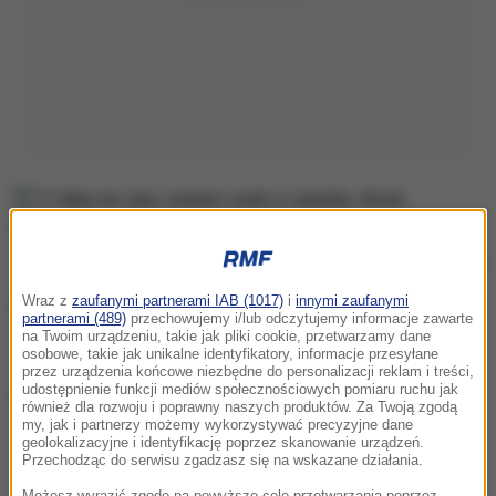
/
Policja
We wtorek nad ranem na ulicy Lipowej w Lublinie
Wraz z
zaufanymi partnerami IAB (1017)
i
innymi zaufanymi
partnerami (489)
przechowujemy i/lub odczytujemy informacje zawarte
doszło do tragicznego wypadku, w którym
na Twoim urządzeniu, takie jak pliki cookie, przetwarzamy dane
osobowe, takie jak unikalne identyfikatory, informacje przesyłane
zginęła 17-letnia pasażerka BMW.
przez urządzenia końcowe niezbędne do personalizacji reklam i treści,
udostępnienie funkcji mediów społecznościowych pomiaru ruchu jak
Świadkowie zwracają uwagę na fatalny stan
również dla rozwoju i poprawny naszych produktów. Za Twoją zgodą
techniczny BMW, zwłaszcza zużyte, "łyse"
my, jak i partnerzy możemy wykorzystywać precyzyjne dane
geolokalizacyjne i identyfikację poprzez skanowanie urządzeń.
opony, które mogły przyczynić się do utraty
Przechodząc do serwisu zgadzasz się na wskazane działania.
kontroli nad pojazdem i wypadku.