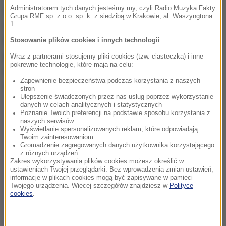
Administratorem tych danych jesteśmy my, czyli Radio Muzyka Fakty
warunków. Samochód zjechał na przeciwległy pas
Grupa RMF sp. z o.o. sp. k. z siedzibą w Krakowie, al. Waszyngtona
ruchu i zderzył się czołowo z Toyotą. Siła uderzenia
1.
była ogromna – BMW dachowało, a
17-letnia
Stosowanie plików cookies i innych technologii
pasażerka wypadła z auta. Jej życia nie udało się
Wraz z partnerami stosujemy pliki cookies (tzw. ciasteczka) i inne
pokrewne technologie, które mają na celu:
uratować
, mimo natychmiastowej reakcji służb
Zapewnienie bezpieczeństwa podczas korzystania z naszych
medycznych.
stron
Ulepszenie świadczonych przez nas usług poprzez wykorzystanie
danych w celach analitycznych i statystycznych
Poznanie Twoich preferencji na podstawie sposobu korzystania z
naszych serwisów
Wyświetlanie spersonalizowanych reklam, które odpowiadają
Twoim zainteresowaniom
Gromadzenie zagregowanych danych użytkownika korzystającego
z różnych urządzeń
Zakres wykorzystywania plików cookies możesz określić w
ustawieniach Twojej przeglądarki. Bez wprowadzenia zmian ustawień,
informacje w plikach cookies mogą być zapisywane w pamięci
Twojego urządzenia. Więcej szczegółów znajdziesz w
Polityce
cookies
.