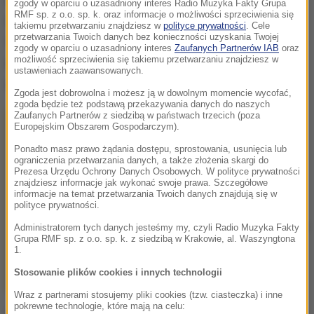
zgody w oparciu o uzasadniony interes Radio Muzyka Fakty Grupa
RMF sp. z o.o. sp. k. oraz informacje o możliwości sprzeciwienia się
miechowskim w województwie małopolskim.
takiemu przetwarzaniu znajdziesz w
polityce prywatności
. Cele
przetwarzania Twoich danych bez konieczności uzyskania Twojej
Samochód osobowy zderzył się tam z busem.
Życia
zgody w oparciu o uzasadniony interes
Zaufanych Partnerów IAB
oraz
możliwość sprzeciwienia się takiemu przetwarzaniu znajdziesz w
ok. 65-letniego kierowcy osobówki nie udało się
ustawieniach zaawansowanych.
uratować.
Kierowca busa jest ranny.
Zgoda jest dobrowolna i możesz ją w dowolnym momencie wycofać,
zgoda będzie też podstawą przekazywania danych do naszych
Zaufanych Partnerów z siedzibą w państwach trzecich (poza
Po przybyciu na miejsce wypadku strażacy zastali
Europejskim Obszarem Gospodarczym).
osoby uwięzione w pojazdach. Konieczne było
Ponadto masz prawo żądania dostępu, sprostowania, usunięcia lub
użycie narzędzi hydraulicznych w celu
ograniczenia przetwarzania danych, a także złożenia skargi do
Prezesa Urzędu Ochrony Danych Osobowych. W polityce prywatności
umożliwienia dostępu do poszkodowanych. Na
znajdziesz informacje jak wykonać swoje prawa. Szczegółowe
informacje na temat przetwarzania Twoich danych znajdują się w
miejscu działa około piętnastu strażaków -
polityce prywatności.
państwowej oraz ochotniczych straży pożarnych, a
Administratorem tych danych jesteśmy my, czyli Radio Muzyka Fakty
Grupa RMF sp. z o.o. sp. k. z siedzibą w Krakowie, al. Waszyngtona
droga powiatowa jest zablokowana - powiedział
1.
RMF FM kpt. Hubert Ciepły.
Stosowanie plików cookies i innych technologii
Wraz z partnerami stosujemy pliki cookies (tzw. ciasteczka) i inne
pokrewne technologie, które mają na celu: