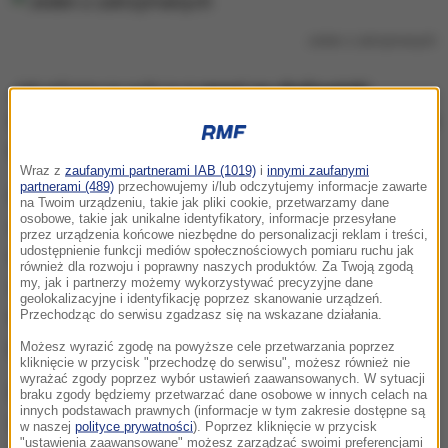
Jeden z zatrzymanych
Jak informuje policja
z uwagi na chuligański
charakter występku, kara dla sprawców za ten czyn
może być zaostrzona.
Wraz z
zaufanymi partnerami IAB (1019)
i
innymi zaufanymi
partnerami (489)
przechowujemy i/lub odczytujemy informacje zawarte
Podejrzani to 15, 16 i 17-latek.
Najstarszy z nich
na Twoim urządzeniu, takie jak pliki cookie, przetwarzamy dane
osobowe, takie jak unikalne identyfikatory, informacje przesyłane
odpowie nie tylko za udziału w pobiciu z użyciem
przez urządzenia końcowe niezbędne do personalizacji reklam i treści,
udostępnienie funkcji mediów społecznościowych pomiaru ruchu jak
niebezpiecznego narzędzia, ale też za
również dla rozwoju i poprawny naszych produktów. Za Twoją zgodą
my, jak i partnerzy możemy wykorzystywać precyzyjne dane
spowodowanie uszczerbku na zdrowiu i
będzie
geolokalizacyjne i identyfikację poprzez skanowanie urządzeń.
sądzony jak osoba dorosła.
Pozostałymi
Przechodząc do serwisu zgadzasz się na wskazane działania.
podejrzanymi zajmie się sąd rodzinny.
Możesz wyrazić zgodę na powyższe cele przetwarzania poprzez
kliknięcie w przycisk "przechodzę do serwisu", możesz również nie
wyrażać zgody poprzez wybór ustawień zaawansowanych. W sytuacji
Do bójki na kąpielisku Zakrzówek doszło 10 lipca
braku zgody będziemy przetwarzać dane osobowe w innych celach na
innych podstawach prawnych (informacje w tym zakresie dostępne są
wieczorem. Patrol policji zastał na miejscu
w naszej
polityce prywatności
). Poprzez kliknięcie w przycisk
"ustawienia zaawansowane" możesz zarządzać swoimi preferencjami