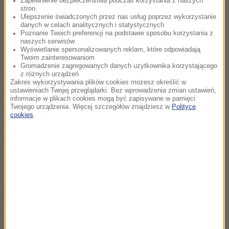
Zapewnienie bezpieczeństwa podczas korzystania z naszych
stron
Ulepszenie świadczonych przez nas usług poprzez wykorzystanie
danych w celach analitycznych i statystycznych
Poznanie Twoich preferencji na podstawie sposobu korzystania z
naszych serwisów
Wyświetlanie spersonalizowanych reklam, które odpowiadają
Twoim zainteresowaniom
Gromadzenie zagregowanych danych użytkownika korzystającego
z różnych urządzeń
Zakres wykorzystywania plików cookies możesz określić w
ustawieniach Twojej przeglądarki. Bez wprowadzenia zmian ustawień,
Nie damy się wciągnąć w wojnę Putina. Ale
informacje w plikach cookies mogą być zapisywane w pamięci
będziemy stać po stronie Ukrainy, która walczy w
Twojego urządzenia. Więcej szczegółów znajdziesz w
Polityce
cookies
.
obronie swoich obywateli i swojej suwerenności (...)
Będziemy wspierać prawo Ukrainy do samoobrony
tak długo, jak będzie to konieczne
- zapewnił.
Źródło: PAP
Rosja
NATO
Władimir Putin
Tagi: