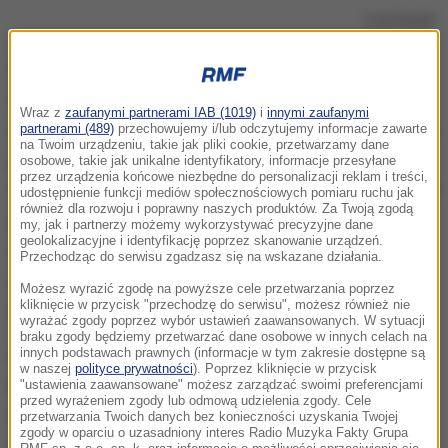
Lloyd Austin
Rosja nie została sprowokowana. Rosji nie grożono.
Rosja nie została zaatakowana. Zamiast tego, jeden
Wraz z
zaufanymi partnerami IAB (1019)
i
innymi zaufanymi
człowiek zdecydował się na wojnę. I wojna Putina nie
partnerami (489)
przechowujemy i/lub odczytujemy informacje zawarte
na Twoim urządzeniu, takie jak pliki cookie, przetwarzamy dane
jest rezultatem ekspansji NATO. To przyczyna
osobowe, takie jak unikalne identyfikatory, informacje przesyłane
przez urządzenia końcowe niezbędne do personalizacji reklam i treści,
ekspansji NATO. Teraz,
z powodu tęsknoty Kremla za
udostępnienie funkcji mediów społecznościowych pomiaru ruchu jak
również dla rozwoju i poprawny naszych produktów. Za Twoją zgodą
utraconym imperium, Europa stoi w obliczu
my, jak i partnerzy możemy wykorzystywać precyzyjne dane
geolokalizacyjne i identyfikację poprzez skanowanie urządzeń.
największego kryzysu bezpieczeństwa od
Przechodząc do serwisu zgadzasz się na wskazane działania.
zakończenia II wojny światowej
- mówił Austin
Możesz wyrazić zgodę na powyższe cele przetwarzania poprzez
kliknięcie w przycisk "przechodzę do serwisu", możesz również nie
cytowany przez agencję Ukrinform.
wyrażać zgody poprzez wybór ustawień zaawansowanych. W sytuacji
braku zgody będziemy przetwarzać dane osobowe w innych celach na
Amerykański minister obrony zaznaczył, że Rosja,
innych podstawach prawnych (informacje w tym zakresie dostępne są
w naszej
polityce prywatności
). Poprzez kliknięcie w przycisk
która jest stałym członkiem Rady Bezpieczeństwa
"ustawienia zaawansowane" możesz zarządzać swoimi preferencjami
przed wyrażeniem zgody lub odmową udzielenia zgody. Cele
ONZ "prowadzi wojnę, by pozbawić demokracji 43
przetwarzania Twoich danych bez konieczności uzyskania Twojej
zgody w oparciu o uzasadniony interes Radio Muzyka Fakty Grupa
miliony osób".