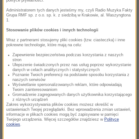
polityce prywatności.
pseudoreferendów na okupowanych terenach
Administratorem tych danych jesteśmy my, czyli Radio Muzyka Fakty
Ukrainy.
Grupa RMF sp. z o.o. sp. k. z siedzibą w Krakowie, al. Waszyngtona
1.
Stosowanie plików cookies i innych technologii
Dalsza część artykułu pod materiałem video:
Wraz z partnerami stosujemy pliki cookies (tzw. ciasteczka) i inne
pokrewne technologie, które mają na celu:
Zapewnienie bezpieczeństwa podczas korzystania z naszych
stron
Ulepszenie świadczonych przez nas usług poprzez wykorzystanie
danych w celach analitycznych i statystycznych
Poznanie Twoich preferencji na podstawie sposobu korzystania z
naszych serwisów
Wyświetlanie spersonalizowanych reklam, które odpowiadają
Twoim zainteresowaniom
Gromadzenie zagregowanych danych użytkownika korzystającego
z różnych urządzeń
Zakres wykorzystywania plików cookies możesz określić w
ustawieniach Twojej przeglądarki. Bez wprowadzenia zmian ustawień,
informacje w plikach cookies mogą być zapisywane w pamięci
Twojego urządzenia. Więcej szczegółów znajdziesz w
Polityce
cookies
.
"Kreml postępuje tak samo jak w