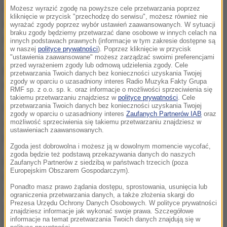
miliardów euro przychodów,
zakaz eksportu
Możesz wyrazić zgodę na powyższe cele przetwarzania poprzez
kliknięcie w przycisk "przechodzę do serwisu", możesz również nie
kluczowych technologii wykorzystywanych w
wyrażać zgody poprzez wybór ustawień zaawansowanych. W sytuacji
braku zgody będziemy przetwarzać dane osobowe w innych celach na
wojsku
(jak komponenty lotnicze, elektronikę i
innych podstawach prawnych (informacje w tym zakresie dostępne są
w naszej
polityce prywatności
). Poprzez kliknięcie w przycisk
substancje chemiczne) i
zabronienie obywatelom
"ustawienia zaawansowane" możesz zarządzać swoimi preferencjami
przed wyrażeniem zgody lub odmową udzielenia zgody. Cele
państw Unii Europejskiej zasiadanie w radach
przetwarzania Twoich danych bez konieczności uzyskania Twojej
zgody w oparciu o uzasadniony interes Radio Muzyka Fakty Grupa
nadzorczych rosyjskich spółek
.
RMF sp. z o.o. sp. k. oraz informacje o możliwości sprzeciwienia się
takiemu przetwarzaniu znajdziesz w
polityce prywatności
. Cele
przetwarzania Twoich danych bez konieczności uzyskania Twojej
Propozycja trafi do teraz do 27 państw
zgody w oparciu o uzasadniony interes
Zaufanych Partnerów IAB
oraz
członkowskich Unii Europejskiej, wśród których musi
możliwość sprzeciwienia się takiemu przetwarzaniu znajdziesz w
ustawieniach zaawansowanych.
być jednomyślność, by sankcje zostały wdrożone.
Zgoda jest dobrowolna i możesz ją w dowolnym momencie wycofać,
zgoda będzie też podstawą przekazywania danych do naszych
Dojście do porozumienia może zająć trochę czasu,
Zaufanych Partnerów z siedzibą w państwach trzecich (poza
Europejskim Obszarem Gospodarczym).
mimo że w ostatnich dniach Rosja wystosowała
Ponadto masz prawo żądania dostępu, sprostowania, usunięcia lub
wobec Zachodu liczne groźby nuklearne. Państwa
ograniczenia przetwarzania danych, a także złożenia skargi do
Prezesa Urzędu Ochrony Danych Osobowych. W polityce prywatności
zachodnie ostro krytykują również ogłoszoną przez
znajdziesz informacje jak wykonać swoje prawa. Szczegółowe
informacje na temat przetwarzania Twoich danych znajdują się w
Putina częściową mobilizację i przeprowadzenie