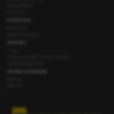
Staż w RMF24
Patronaty
POZOSTAŁE
Newsroom
Radio internetowe
KONTAKT
O nas
Gorąca Linia RMF FM: 600 700 800
email: fakty@rmf.fm
APLIKACJE MOBILNE
RMF FM
RMF ON