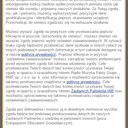
udostępnienie funkcji mediów społecznościowych pomiaru ruchu jak
również dla rozwoju i poprawny naszych produktów. Za Twoją zgodą
my, jak i partnerzy możemy wykorzystywać precyzyjne dane
geolokalizacyjne i identyfikację poprzez skanowanie urządzeń.
Przechodząc do serwisu zgadzasz się na wskazane działania.
Możesz wyrazić zgodę na powyższe cele przetwarzania poprzez
kliknięcie w przycisk "przechodzę do serwisu", możesz również nie
wyrażać zgody poprzez wybór ustawień zaawansowanych. W sytuacji
braku zgody będziemy przetwarzać dane osobowe w innych celach na
innych podstawach prawnych (informacje w tym zakresie dostępne są
w naszej
polityce prywatności
). Poprzez kliknięcie w przycisk
"ustawienia zaawansowane" możesz zarządzać swoimi preferencjami
przed wyrażeniem zgody lub odmową udzielenia zgody. Cele
przetwarzania Twoich danych bez konieczności uzyskania Twojej
zgody w oparciu o uzasadniony interes Radio Muzyka Fakty Grupa
RMF sp. z o.o. sp. k. oraz informacje o możliwości sprzeciwienia się
takiemu przetwarzaniu znajdziesz w
polityce prywatności
. Cele
przetwarzania Twoich danych bez konieczności uzyskania Twojej
zgody w oparciu o uzasadniony interes
Zaufanych Partnerów IAB
oraz
możliwość sprzeciwienia się takiemu przetwarzaniu znajdziesz w
ustawieniach zaawansowanych.
Zgoda jest dobrowolna i możesz ją w dowolnym momencie wycofać,
Jak wynika ze stanowiska przekazanego
zgoda będzie też podstawą przekazywania danych do naszych
korespondentowi RMF FM przez rosyjski MSZ, polska
Zaufanych Partnerów z siedzibą w państwach trzecich (poza
Europejskim Obszarem Gospodarczym).
strona została poinformowana w tej sprawie już w