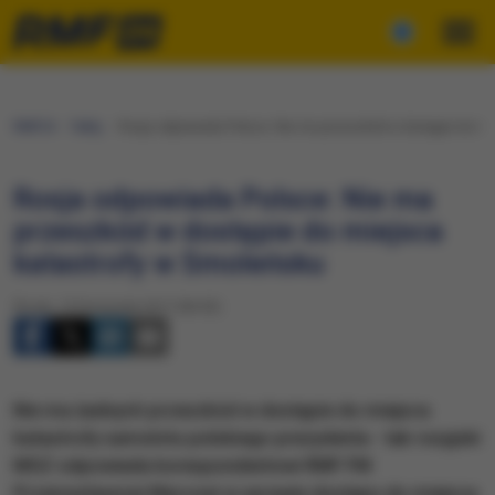
RMF24
Fakty
Rosja odpowiada Polsce: Nie ma przeszkód w dostępie do mi
Rosja odpowiada Polsce: Nie ma
przeszkód w dostępie do miejsca
katastrofy w Smoleńsku
Środa, 15 listopada 2017 (06:03)
​Nie ma żadnych przeszkód w dostępie do miejsca
katastrofy samolotu polskiego prezydenta - tak rosyjski
MSZ odpowiada korespondentowi RMF FM
Przemysławowi Marcowi w sprawie dostępu do miejsca