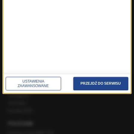
Najnowsze rozmowy w RMF FM
Rozmowa o 7:00 w RMF FM i Radiu RMF24
Poranna rozmowa w RMF FM
Popołudniowa rozmowa w RMF FM
Gość Krzysztofa Ziemca w RMF FM
Rozmowy w Radiu RMF24
SPOŁECZNOŚĆ
Facebook
USTAWIENIA
PRZEJDŹ DO SERWISU
ZAAWANSOWANE
Twitter
Instagram
YouTube
Kanały RSS
POLECANE
Gorąca Linia RMF FM