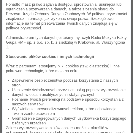
Ponadto masz prawo żądania dostępu, sprostowania, usunięcia lub
sierpniu, gdy doszło do sprzedaży terenu, na którym
ograniczenia przetwarzania danych, a także złożenia skargi do
Prezesa Urzędu Ochrony Danych Osobowych. W polityce prywatności
rozbił się polski samolot i pojawiły się wątpliwości,
znajdziesz informacje jak wykonać swoje prawa. Szczegółowe
informacje na temat przetwarzania Twoich danych znajdują się w
czy będzie można odwiedzać miejsce katastrofy.
polityce prywatności.
Administratorem tych danych jesteśmy my, czyli Radio Muzyka Fakty
Rosyjski MSZ milczy w sprawie pomnika
Grupa RMF sp. z o.o. sp. k. z siedzibą w Krakowie, al. Waszyngtona
smoleńskiego, ale nazywa zbędnym i
1.
bezpodstawnym łączenie katastrofy w Smoleńsku z
Stosowanie plików cookies i innych technologii
innymi problemami w relacjach polsko-rosyjskich.
Wraz z partnerami stosujemy pliki cookies (tzw. ciasteczka) i inne
pokrewne technologie, które mają na celu:
Chodzi m.in. o usuwanie komunistycznych
Zapewnienie bezpieczeństwa podczas korzystania z naszych
pomników w Polsce, przeciwko czemu protestuje
stron
Ulepszenie świadczonych przez nas usług poprzez wykorzystanie
Rosja.
danych w celach analitycznych i statystycznych
Poznanie Twoich preferencji na podstawie sposobu korzystania z
naszych serwisów
Międzynarodowe prawne zobowiązania Polski
Wyświetlanie spersonalizowanych reklam, które odpowiadają
Twoim zainteresowaniom
wobec Rosji dotyczące zachowania i ochrony
Gromadzenie zagregowanych danych użytkownika korzystającego
wojennych miejsc pamięci są sformułowane
z różnych urządzeń
Zakres wykorzystywania plików cookies możesz określić w
dostatecznie jasno i powinny być wypełniane -
ustawieniach Twojej przeglądarki. Bez wprowadzenia zmian ustawień,